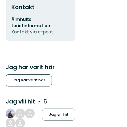
Kontakt
E-
Älmhults
postadress
turistinformation
Kontakt via e-post
Jag har varit här
Jag har varit här
Jag vill hit
5
Jag vill hit