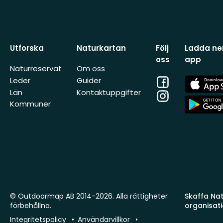
Utforska
Naturkartan
Följ
Ladda ner
oss
app
Naturreservat
Om oss
Facebook
App
Leder
Guider
Store
Län
Kontaktuppgifter
Instagram
App
Kommuner
Store
© Outdoormap AB 2014-2026. Alla rättigheter
Skaffa Natu
förbehållna.
organisat
Integritetspolicy
Användarvillkor