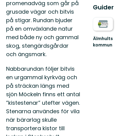
promenadväg som går på
Guider
grusade vägar och bitvis
på stigar. Rundan bjuder
på en omväxlande natur
med både ny och gammal
Älmhults
skog, stengärdsgårdar
kommun
Välkommen
och ängsmark.
till
Älmhults
natur
Nabbarundan följer bitvis
-
en urgammal kyrkväg och
känn
på sträckan längs med
dig
som
sjön Möckeln finns ett antal
he...
”kistestenar” utefter vägen.
Stenarna användes för vila
när bärarlag skulle
transportera kistor till