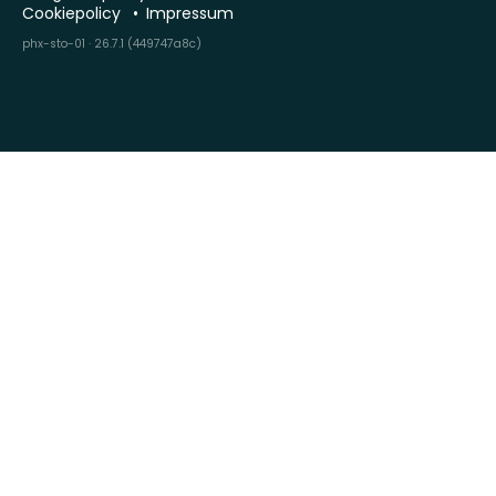
Cookiepolicy
Impressum
phx-sto-01 · 26.7.1 (449747a8c)