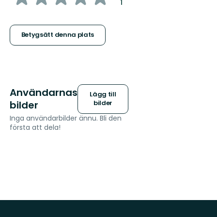
:
1
5
stjärnor
Betygsätt denna plats
Användarnas
Lägg till
bilder
bilder
Inga användarbilder ännu. Bli den
första att dela!