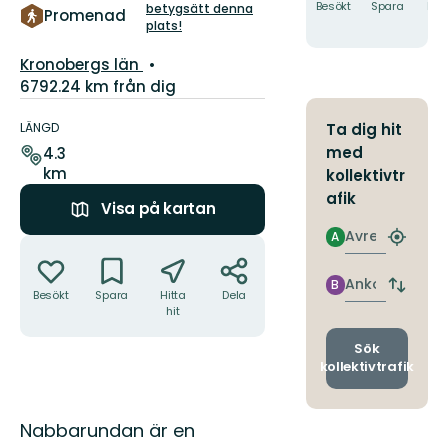
5
Besökt
Spara
Hitt
betygsätt denna
Promenad
hit
plats!
stjärnor
Län:
Kronobergs län
6792.24 km från dig
Information
om
LÄNGD
Ta dig hit
leden
med
4.3
km
kollektivtr
afik
Visa på kartan
Avresa
A
Åtgärder
Hitta
närmas
hållpla
Ankomst
B
Byt
Besökt
Spara
Hitta
Dela
avgång
hit
och
ankomst
Sök
kollektivtrafik
Beskrivning
Nabbarundan är en