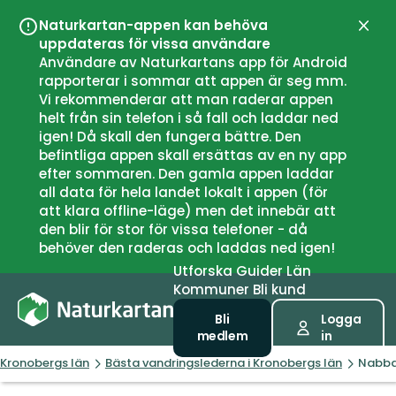
Naturkartan-appen kan behöva
Stän
uppdateras för vissa användare
Användare av Naturkartans app för Android
rapporterar i sommar att appen är seg mm.
Vi rekommenderar att man raderar appen
helt från sin telefon i så fall och laddar ned
igen! Då skall den fungera bättre. Den
befintliga appen skall ersättas av en ny app
efter sommaren. Den gamla appen laddar
all data för hela landet lokalt i appen (för
att klara offline-läge) men det innebär att
den blir för stor för vissa telefoner - då
behöver den raderas och laddas ned igen!
Utforska
Guider
Län
Kommuner
Bli kund
Bli
Logga
medlem
in
Kronobergs län
Bästa vandringslederna i Kronobergs län
Nabba