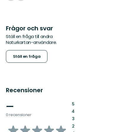
Frågor och svar
Ställ en fråga till andra
Naturkartan-användare.
Ställ en fråga
Recensioner
—
:
5
:
4
0 recensioner
:
3
av
:
2