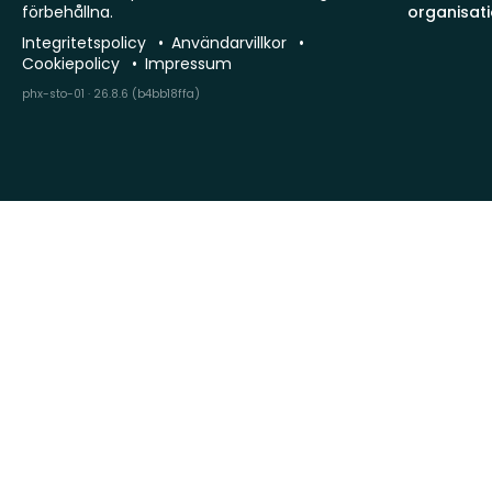
förbehållna.
organisat
Integritetspolicy
Användarvillkor
Cookiepolicy
Impressum
phx-sto-01 · 26.8.6 (b4bb18ffa)