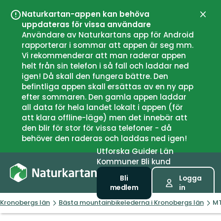
Naturkartan-appen kan behöva
Stän
uppdateras för vissa användare
Användare av Naturkartans app för Android
rapporterar i sommar att appen är seg mm.
Vi rekommenderar att man raderar appen
helt från sin telefon i så fall och laddar ned
igen! Då skall den fungera bättre. Den
befintliga appen skall ersättas av en ny app
efter sommaren. Den gamla appen laddar
all data för hela landet lokalt i appen (för
att klara offline-läge) men det innebär att
den blir för stor för vissa telefoner - då
behöver den raderas och laddas ned igen!
Utforska
Guider
Län
Kommuner
Bli kund
Bli
Logga
medlem
in
Kronobergs län
Bästa mountainbikelederna i Kronobergs län
MT