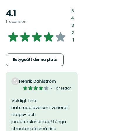
4.1
:
5
:
4
1 recension
:
3
4.095811051693405
:
2
:
1
av
5
Betygsätt denna plats
stjärnor
Henrik Dahlström
4
1 år sedan
av
5
Väldigt fina
stjärnor
naturupplevelser i varierat
skogs- och
jordbrukslandskap! Långa
sträckor på små fina