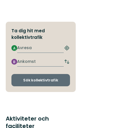
Ta dig hit med
kollektivtrafik
Avresa
A
Hitta
närmaste
hållplats
Ankomst
B
Byt
avgångs-
och
ankomsthållplatser
Sök kollektivtrafik
Aktiviteter och
faciliteter