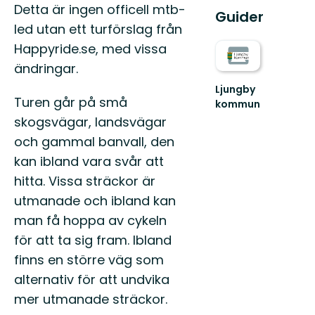
Beskrivning
Detta är ingen officell mtb-
Guider
led utan ett turförslag från
Happyride.se, med vissa
ändringar.
Ljungby
Turen går på små
kommun
Lämna
skogsvägar, landsvägar
vägen,
och gammal banvall, den
ta
spåret.
kan ibland vara svår att
hitta. Vissa sträckor är
utmanade och ibland kan
man få hoppa av cykeln
för att ta sig fram. Ibland
finns en större väg som
alternativ för att undvika
mer utmanade sträckor.