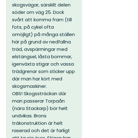
skogsvägar, särskilt delen
söder om väg 25. Dock
svårt att komma fram (till
fots, på cykel ofta
omöjligt) på många ställen
här på grund av nedfallna
träd, avspärrningar med
elstängsel, låsta bommar,
igenväxta stigar och vassa
trädgrenar som sticker upp
där man har kört med
skogsmaskiner.
OBS! Skogssträckan där
man passerar Torpaån
(nära Stackarp) bör helt
undvikas. Brons
träkonstruktion är helt
raserad och det är farligt
att ta sig över. Stigen har