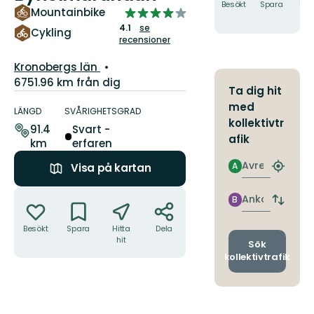
Besökt
Spara
Hitt
4.095811051693405
Mountainbike
hit
av
4.1
se
Cykling
recensioner
5
stjärnor
Län:
Kronobergs län
6751.96 km från dig
Ta dig hit
Information
med
om
LÄNGD
SVÅRIGHETSGRAD
kollektivtr
leden
91.4
Svart -
afik
km
erfaren
Avresa
A
Visa på kartan
Hitta
närmas
Åtgärder
hållpla
Ankomst
B
Byt
avgång
Besökt
Spara
Hitta
Dela
och
hit
ankomst
Sök
kollektivtrafik