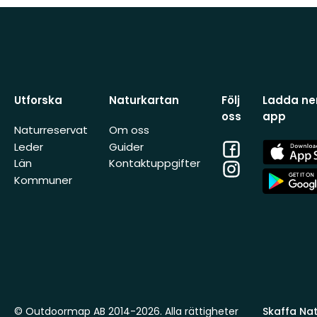
Utforska
Naturkartan
Följ
Ladda ner
oss
app
Naturreservat
Om oss
Facebook
App
Leder
Guider
Store
Län
Kontaktuppgifter
Instagram
App
Kommuner
Store
© Outdoormap AB 2014-2026. Alla rättigheter
Skaffa Natu