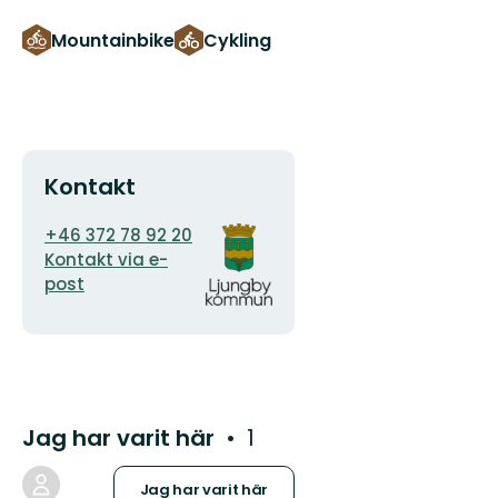
Mountainbike
Cykling
Kontakt
E-
Organisationens
+46 372 78 92 20
postadress
logotyp
Kontakt via e-
post
Jag har varit här
1
Jag har varit här