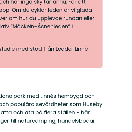
ch har inga skyltar ännu. För att
app. Om du cyklar leden är vi glada
river om hur du upplevde rundan eller
kriv ”Möckeln–Åsnenleden” i
studie med stöd från Leader Linné
tionalpark med Linnés hembygd och
öer och populära sevärdheter som Huseby
tta och äta på flera ställen – här
anger till naturcamping, handelsbodar