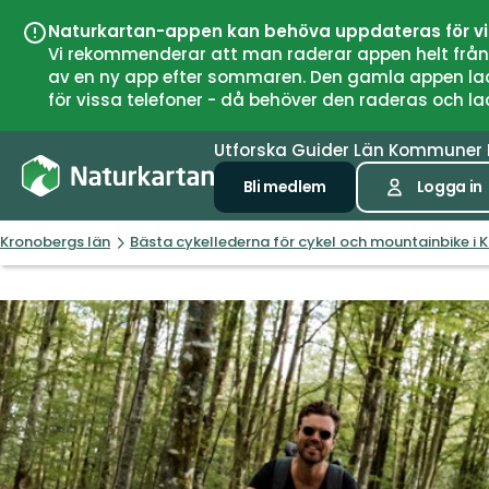
Naturkartan-appen kan behöva uppdateras för v
Vi rekommenderar att man raderar appen helt från si
av en ny app efter sommaren. Den gamla appen laddar
för vissa telefoner - då behöver den raderas och l
Utforska
Guider
Län
Kommuner
Bli medlem
Logga in
Kronobergs län
Bästa cykellederna för cykel och mountainbike i 