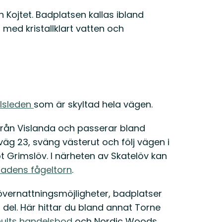
 Kojtet. Badplatsen kallas ibland
 med kristallklart vatten och
lsleden
som är skyltad hela vägen.
från Vislanda och passerar bland
väg 23, sväng västerut och följ vägen i
t Grimslöv. I närheten av Skatelöv kan
dens fågeltorn
.
 övernattningsmöjligheter, badplatser
del. Här hittar du bland annat Torne
hults handelsbod
och Nordic Woods