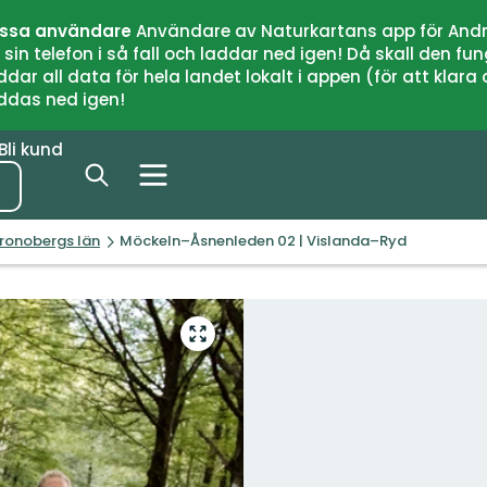
issa användare
Användare av Naturkartans app för Andr
n telefon i så fall och laddar ned igen! Då skall den fun
 all data för hela landet lokalt i appen (för att klara of
addas ned igen!
Bli kund
Kronobergs län
Möckeln–Åsnenleden 02 | Vislanda–Ryd
Gå
till
helskärmsläge