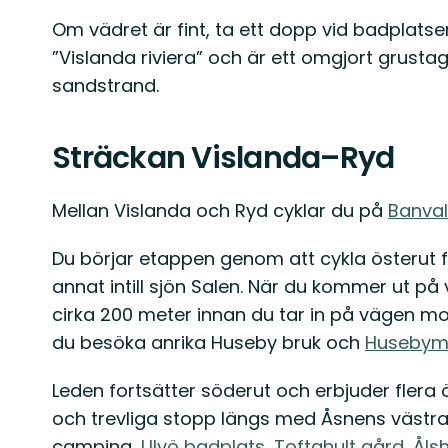
Om vädret är fint, ta ett dopp vid badplatsen
”Vislanda riviera” och är ett omgjort grustag
sandstrand.
Sträckan Vislanda–Ryd
Mellan Vislanda och Ryd cyklar du på
Banval
Du börjar etappen genom att cykla österut 
annat intill sjön Salen. När du kommer ut på 
cirka 200 meter innan du tar in på vägen mo
du besöka anrika Huseby bruk och
Husebyma
Leden fortsätter söderut och erbjuder flera
och trevliga stopp längs med Åsnens västra 
camping,
Ulvö badplats
,
Toftahult gård
,
Åls