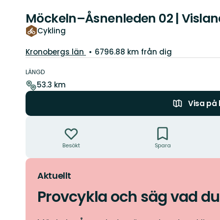
Möckeln–Åsnenleden 02 | Visla
Cykling
Län:
Kronobergs län
6796.88 km från dig
Information
om
LÄNGD
leden
53.3 km
Visa på
Åtgärder
Besökt
Spara
Aktuellt
Provcykla och säg vad du