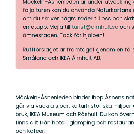
Möckeln–Åsnenleden är under utveckling o
följa turen kan du använda Naturkartans 
om du skriver några rader till oss och sk
en etapp. Mejla till
turist@almhult.se
och s
ämnesraden. Tack för hjälpen!
Ruttförslaget är framtaget genom en för
Småland och IKEA Älmhult AB.
Beskrivning
Möckeln–Åsnenleden binder ihop Åsnens na
går via vackra sjöar, kulturhistoriska milj
bruk, IKEA Museum och Råshult. Du kan överna
finns allt från hotell, glamping och restaur
och kaféer.