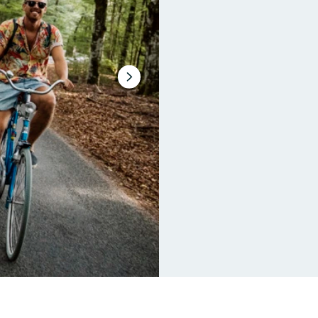
Nästa
bildspel