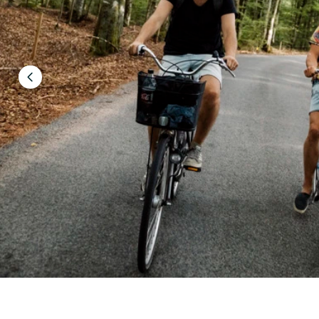
Föregående
bild