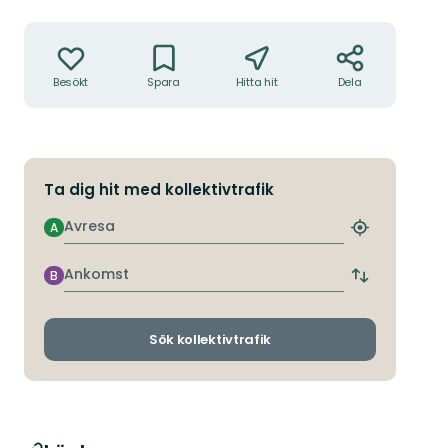
Åtgärder
Besökt
Spara
Hitta hit
Dela
Ta dig hit med kollektivtrafik
Avresa
A
Hitta
närmaste
hållplats
Ankomst
B
Byt
avgångs-
och
ankomsthållp
Sök kollektivtrafik