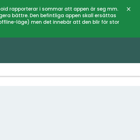
oid rapporterar i sommar att appen är seg mm.
Stän
gera bättre. Den befintliga appen skall ersättas
fline-läge) men det innebär att den blir för stor