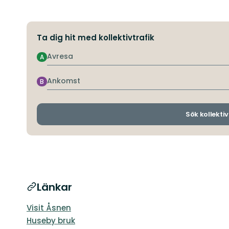
Ta dig hit med kollektivtrafik
Avresa
A
Ankomst
B
Sök kollektiv
Länkar
Visit Åsnen
Huseby bruk