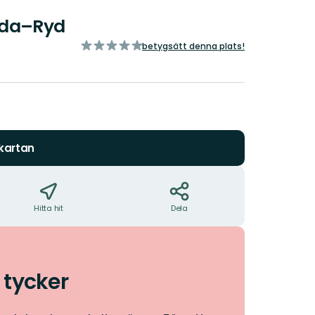
nda–Ryd
av
betygsätt denna plats!
5
stjärnor
 kartan
Hitta hit
Dela
 tycker