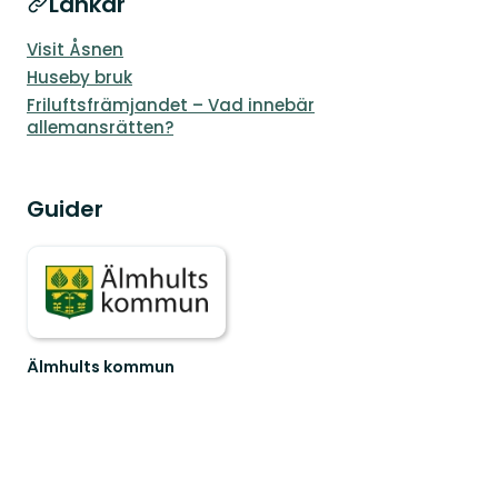
Länkar
Visit Åsnen
Huseby bruk
Friluftsfrämjandet – Vad innebär
allemansrätten?
Guider
Älmhults kommun
Välkommen
till
Älmhults
natur
-
känn