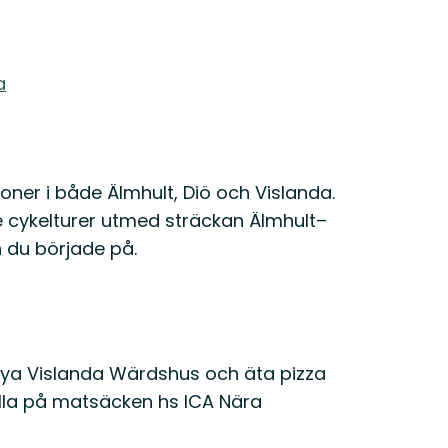
a
oner i både Älmhult, Diö och Vislanda.
e cykelturer utmed sträckan Älmhult–
n du började på.
Nya Vislanda Wärdshus och äta pizza
lla på matsäcken hs ICA Nära