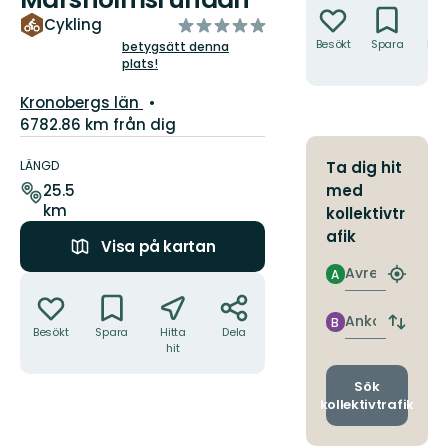
av
Cykling
5
Besökt
Spara
Hitt
betygsätt denna
hit
plats!
stjärnor
Län:
Kronobergs län
6782.86 km från dig
Information
om
LÄNGD
Ta dig hit
leden
med
25.5
km
kollektivtr
afik
Visa på kartan
Avresa
A
Åtgärder
Hitta
närmas
hållpla
Ankomst
B
Byt
Besökt
Spara
Hitta
Dela
avgång
hit
och
ankomst
Sök
kollektivtrafik