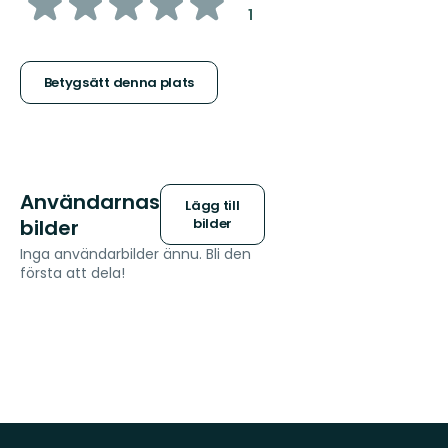
av
:
1
5
stjärnor
Betygsätt denna plats
Användarnas
Lägg till
bilder
bilder
Inga användarbilder ännu. Bli den
första att dela!