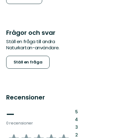
Frågor och svar
Ställ en fråga till andra
Naturkartan-användare.
Ställ en fråga
Recensioner
—
:
5
:
4
0 recensioner
:
3
:
2