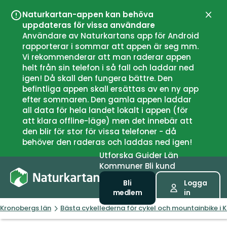
Naturkartan-appen kan behöva
Stän
uppdateras för vissa användare
Användare av Naturkartans app för Android
rapporterar i sommar att appen är seg mm.
Vi rekommenderar att man raderar appen
helt från sin telefon i så fall och laddar ned
igen! Då skall den fungera bättre. Den
befintliga appen skall ersättas av en ny app
efter sommaren. Den gamla appen laddar
all data för hela landet lokalt i appen (för
att klara offline-läge) men det innebär att
den blir för stor för vissa telefoner - då
behöver den raderas och laddas ned igen!
Utforska
Guider
Län
Kommuner
Bli kund
Bli
Logga
medlem
in
Kronobergs län
Bästa cykellederna för cykel och mountainbike i 