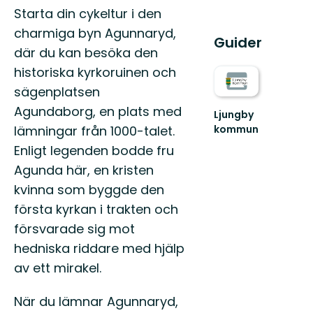
Beskrivning
Starta din cykeltur i den
charmiga byn Agunnaryd,
Guider
där du kan besöka den
historiska kyrkoruinen och
sägenplatsen
Agundaborg, en plats med
Ljungby
lämningar från 1000-talet.
kommun
Lämna
Enligt legenden bodde fru
vägen,
Agunda här, en kristen
ta
spåret.
kvinna som byggde den
första kyrkan i trakten och
försvarade sig mot
hedniska riddare med hjälp
av ett mirakel.
När du lämnar Agunnaryd,