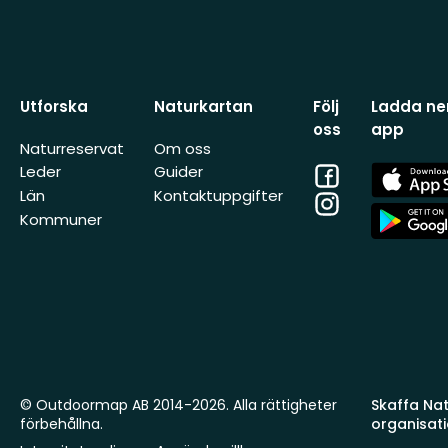
Utforska
Naturkartan
Följ
Ladda ner
oss
app
Naturreservat
Om oss
Facebook
App
Leder
Guider
Store
Län
Kontaktuppgifter
Instagram
App
Kommuner
Store
© Outdoormap AB 2014-2026. Alla rättigheter
Skaffa Natu
förbehållna.
organisat