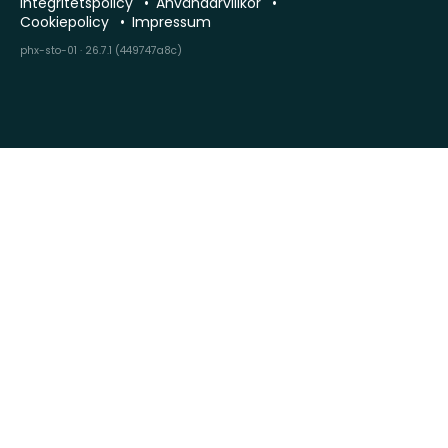
Integritetspolicy
Användarvillkor
Cookiepolicy
Impressum
phx-sto-01 · 26.7.1 (449747a8c)