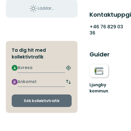
Laddar...
Kontaktuppgi
+46 76 829 03
36
Ta dig hit med
Guider
kollektivtrafik
Avresa
A
Hitta
närmaste
hållplats
Ankomst
B
Byt
Ljungby
avgångs-
kommun
och
Lämna
ankomsthållplatser
Sök kollektivtrafik
vägen,
ta
spåret.