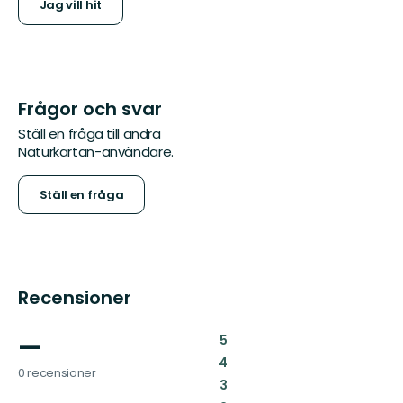
Jag vill hit
Frågor och svar
Ställ en fråga till andra
Naturkartan-användare.
Ställ en fråga
Recensioner
—
:
5
:
4
0 recensioner
:
3