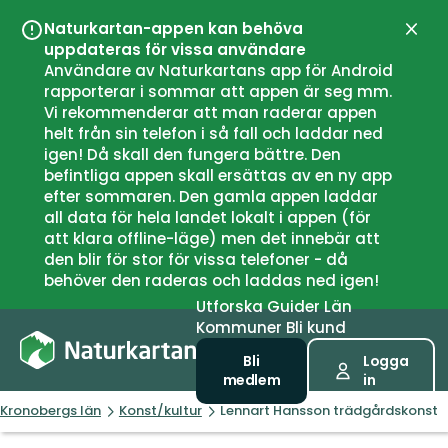
Naturkartan-appen kan behöva
Stän
uppdateras för vissa användare
Användare av Naturkartans app för Android
rapporterar i sommar att appen är seg mm.
Vi rekommenderar att man raderar appen
helt från sin telefon i så fall och laddar ned
igen! Då skall den fungera bättre. Den
befintliga appen skall ersättas av en ny app
efter sommaren. Den gamla appen laddar
all data för hela landet lokalt i appen (för
att klara offline-läge) men det innebär att
den blir för stor för vissa telefoner - då
behöver den raderas och laddas ned igen!
Utforska
Guider
Län
Kommuner
Bli kund
Bli
Logga
medlem
in
Kronobergs län
Konst/kultur
Lennart Hansson trädgårdskonst