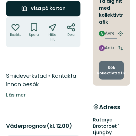
Ta dig hit
med
Visa på kartan
kollektivtr
Åtgärder
afik
Avresa
A
Besökt
Spara
Hitta
Dela
Hitta
hit
närmas
hållpla
Ankomst
B
Byt
avgång
och
ankomst
Sök
kollektivtrafik
Beskrivning
Smideverkstad • Kontakta
innan besök
Läs mer
Adress
Rataryd
Väderprognos (kl. 12.00)
Brotorpet 1
Ljungby