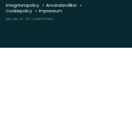
Integritetspolicy
Användarvillkor
Cookiepolicy
Impressum
phx-sto-01 · 26.7.1 (449747a8c)