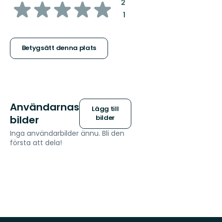
av
:
2
:
1
5
stjärnor
Betygsätt denna plats
Användarnas
Lägg till
bilder
bilder
Inga användarbilder ännu. Bli den
första att dela!