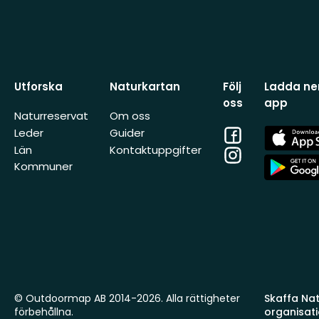
Utforska
Naturkartan
Följ
Ladda ner
oss
app
Naturreservat
Om oss
Facebook
App
Leder
Guider
Store
Län
Kontaktuppgifter
Instagram
App
Kommuner
Store
© Outdoormap AB 2014-2026. Alla rättigheter
Skaffa Natu
förbehållna.
organisat