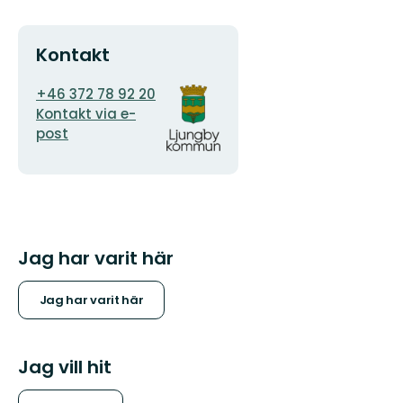
Kontakt
E-
Organisationens
+46 372 78 92 20
postadress
logotyp
Kontakt via e-
post
Jag har varit här
Jag har varit här
Jag vill hit