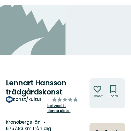
Lennart Hansson
Åtgärder
trädgårdskonst
Besökt
Spara
Hitt
av
Konst/kultur
hit
5
betygsätt
denna plats!
stjärnor
Län:
Kronobergs län
6757.83 km från dig