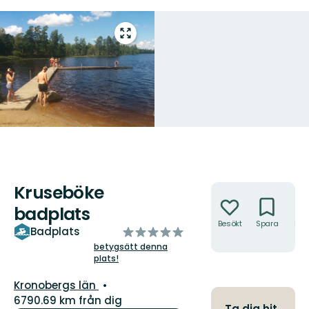
Gå
till
helskärmsläge
Kruseböke
Åtgärder
badplats
Besökt
Spara
Hitt
av
Badplats
hit
5
betygsätt denna
plats!
stjärnor
Län:
Kronobergs län
6790.69 km från dig
Ta dig hit