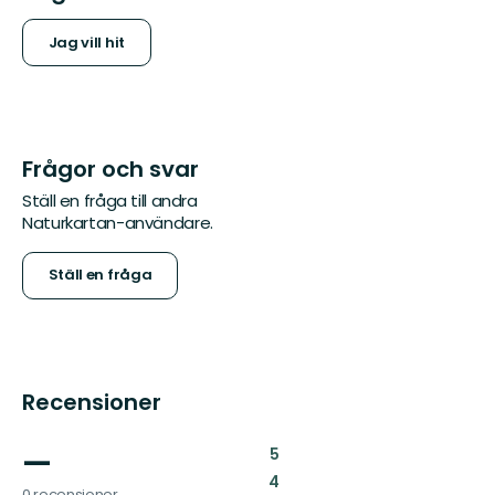
Jag vill hit
Frågor och svar
Ställ en fråga till andra
Naturkartan-användare.
Ställ en fråga
Recensioner
—
:
5
:
4
0 recensioner