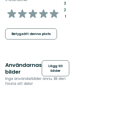
:
3
av
:
2
:
1
5
stjärnor
Betygsätt denna plats
Användarnas
Lägg till
bilder
bilder
Inga användarbilder ännu. Bli den
första att dela!