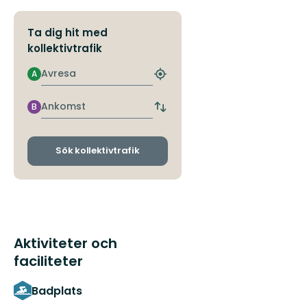
Ta dig hit med
kollektivtrafik
Avresa
A
Hitta
närmaste
hållplats
Ankomst
B
Byt
avgångs-
och
ankomsthållplatser
Sök kollektivtrafik
Aktiviteter och
faciliteter
Badplats