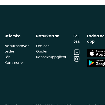
Utforska
Naturkartan
Följ
Ladda ner
oss
app
Naturreservat
Om oss
Facebook
App
Leder
Guider
Store
Län
Kontaktuppgifter
Instagram
App
Kommuner
Store