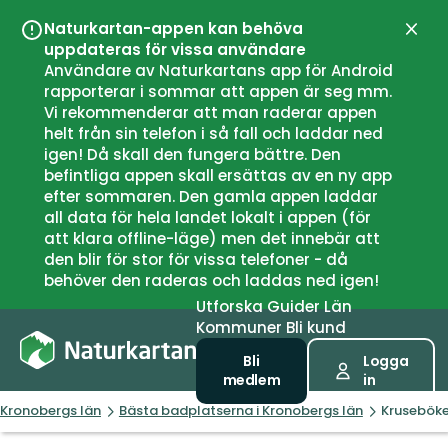
Naturkartan-appen kan behöva
Stän
uppdateras för vissa användare
Användare av Naturkartans app för Android
rapporterar i sommar att appen är seg mm.
Vi rekommenderar att man raderar appen
helt från sin telefon i så fall och laddar ned
igen! Då skall den fungera bättre. Den
befintliga appen skall ersättas av en ny app
efter sommaren. Den gamla appen laddar
all data för hela landet lokalt i appen (för
att klara offline-läge) men det innebär att
den blir för stor för vissa telefoner - då
behöver den raderas och laddas ned igen!
Utforska
Guider
Län
Kommuner
Bli kund
Bli
Logga
medlem
in
Kronobergs län
Bästa badplatserna i Kronobergs län
Kruseböke