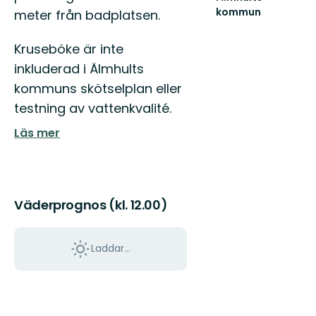
kommun
meter från badplatsen.
Välkommen
till
Kruseböke är inte
Älmhults
natur
inkluderad i Älmhults
-
kommuns skötselplan eller
känn
dig
testning av vattenkvalité.
som
Läs mer
he...
Väderprognos (kl. 12.00)
Laddar...