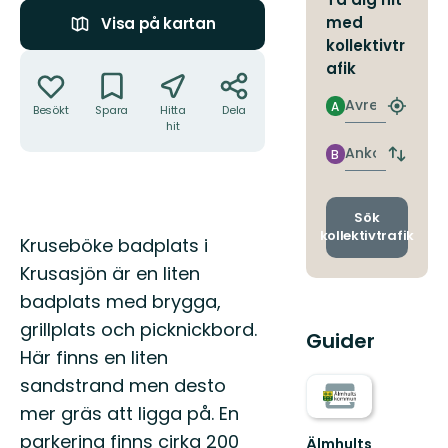
med
Visa på kartan
kollektivtr
Åtgärder
afik
Avresa
A
Besökt
Spara
Hitta
Dela
Hitta
hit
närmas
hållpla
Ankomst
B
Byt
avgång
och
ankomst
Sök
kollektivtrafik
Beskrivning
Kruseböke badplats i
Krusasjön är en liten
badplats med brygga,
grillplats och picknickbord.
Guider
Här finns en liten
sandstrand men desto
mer gräs att ligga på. En
parkering finns cirka 200
Älmhults