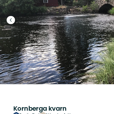
Föregående
bild
Kornberga kvarn