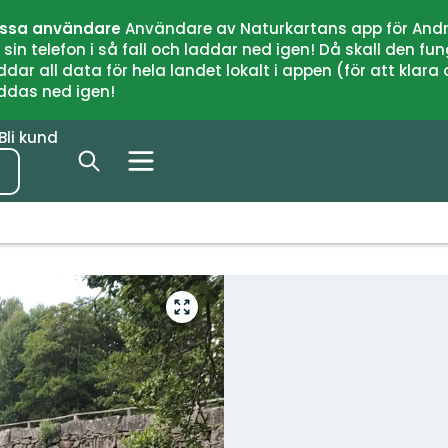
issa användare
Användare av Naturkartans app för Andr
n telefon i så fall och laddar ned igen! Då skall den fun
 all data för hela landet lokalt i appen (för att klara of
addas ned igen!
Bli kund
Gå
till
helskärmsläge