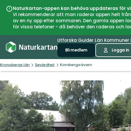
Naturkartan-appen kan behöva uppdateras för v
Vi rekommenderar att man raderar appen helt från si
av en ny app efter sommaren. Den gamla appen laddar
för vissa telefoner - då behöver den raderas och l
Utforska
Guider
Län
Kommuner
Bli medlem
Logga in
Kronobergs län
Sevärdhet
Kornberga kvarn