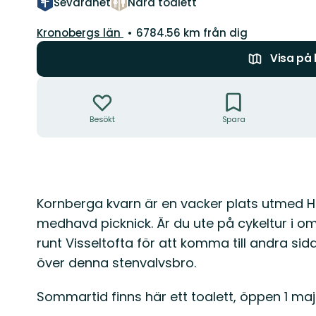
Sevärdhet
Nära toalett
Län:
Kronobergs län
6784.56 km från dig
Visa på
Åtgärder
Besökt
Spara
Beskrivning
Kornberga kvarn är en vacker plats utmed Hel
medhavd picknick. Är du ute på cykeltur i om
runt Visseltofta för att komma till andra si
över denna stenvalvsbro.
Sommartid finns här ett toalett, öppen 1 ma