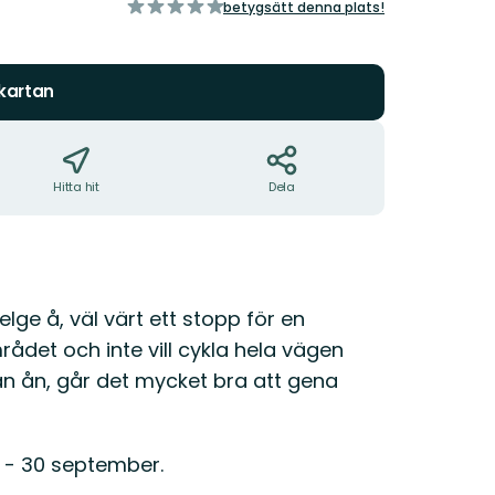
av
betygsätt denna plats!
5
stjärnor
 kartan
Hitta hit
Dela
ge å, väl värt ett stopp för en
rådet och inte vill cykla hela vägen
dan ån, går det mycket bra att gena
j - 30 september.