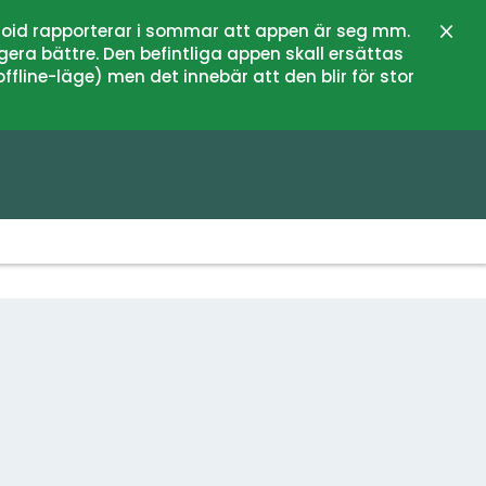
oid rapporterar i sommar att appen är seg mm.
Stän
gera bättre. Den befintliga appen skall ersättas
fline-läge) men det innebär att den blir för stor