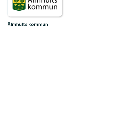
Älmhults kommun
Välkommen
till
Älmhults
natur
-
känn
dig
som
he...