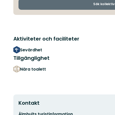
Sök kollektiv
Aktiviteter och faciliteter
Sevärdhet
Tillgänglighet
Nära toalett
Kontakt
E-
Älmhults turistinformation