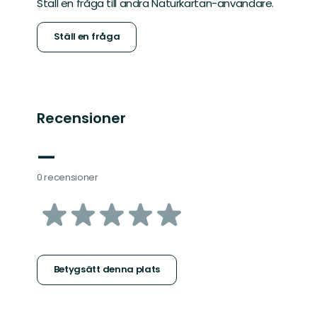
Ställ en fråga till andra Naturkartan-användare.
Ställ en fråga
Recensioner
—
0 recensioner
av
5
stjärnor
Betygsätt denna plats