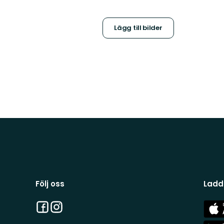
Lägg till bilder
Följ oss
Ladd
Facebook
Instagram
App
Stor