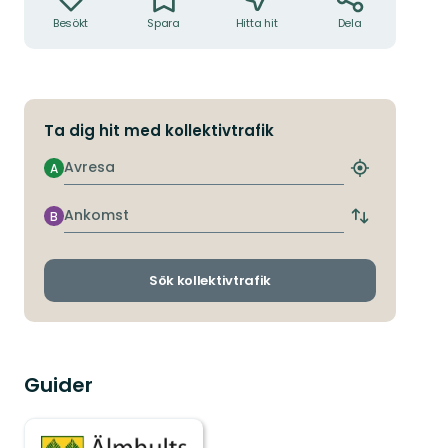
Besökt
Spara
Hitta hit
Dela
Ta dig hit med kollektivtrafik
Avresa
A
Hitta
närmaste
hållplats
Ankomst
B
Byt
avgångs-
och
ankomsthållp
Sök kollektivtrafik
Guider