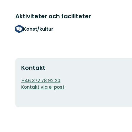
Aktiviteter och faciliteter
Konst/kultur
Kontakt
E-
+46 372 78 92 20
postadress
Kontakt via e-post