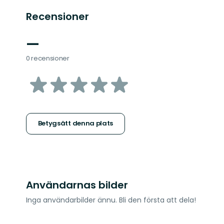
Recensioner
—
0 recensioner
av
5
stjärnor
Betygsätt denna plats
Användarnas bilder
Inga användarbilder ännu. Bli den första att dela!