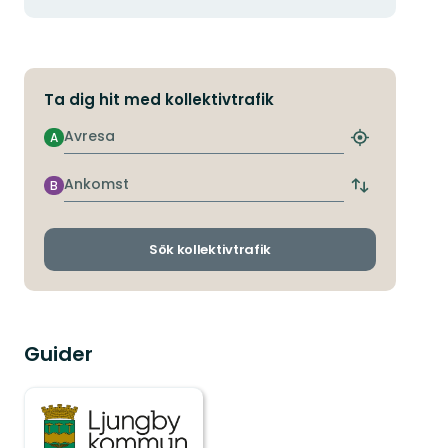
Ta dig hit med kollektivtrafik
Avresa
A
Hitta
närmaste
hållplats
Ankomst
B
Byt
avgångs-
och
ankomsthållp
Sök kollektivtrafik
Guider