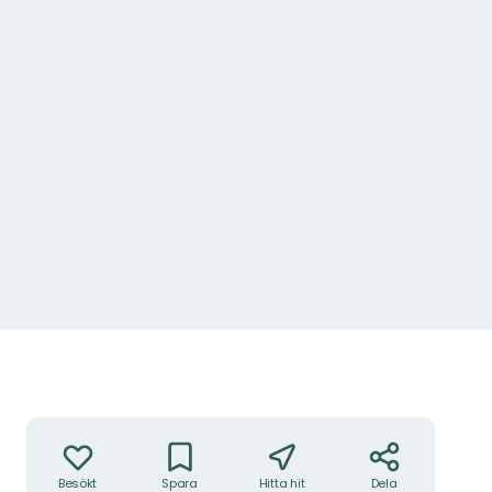
Foto: Foto: Ljungby kommun
Åtgärder
Besökt
Spara
Hitta hit
Dela