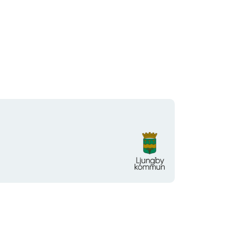
Organisationens
logotyp