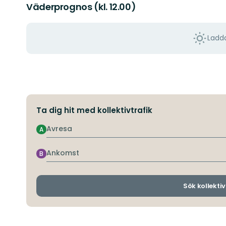
Väderprognos (kl. 12.00)
Ladda
Ta dig hit med kollektivtrafik
Avresa
A
Ankomst
B
Sök kollektiv