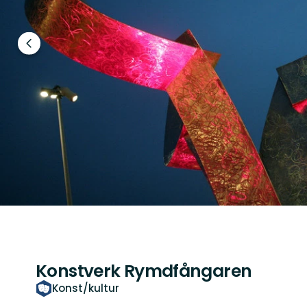
Föregående
bild
Konstverk Rymdfångaren
Konst/kultur