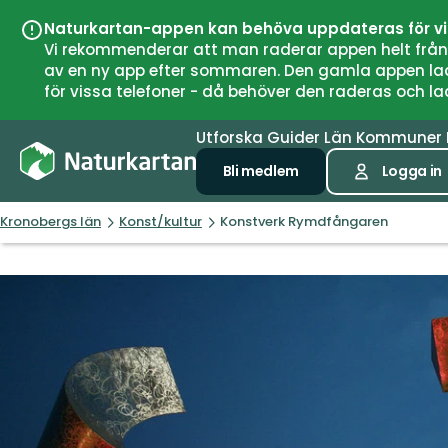
Naturkartan-appen kan behöva uppdateras för v
Vi rekommenderar att man raderar appen helt från si
av en ny app efter sommaren. Den gamla appen laddar
för vissa telefoner - då behöver den raderas och l
Utforska
Guider
Län
Kommuner
Bli medlem
Logga in
Kronobergs län
Konst/kultur
Konstverk Rymdfångaren