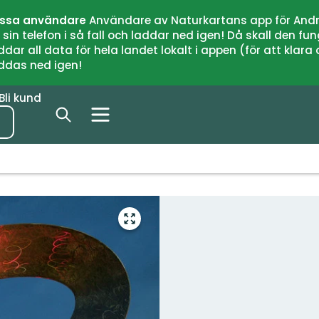
issa användare
Användare av Naturkartans app för Andr
n telefon i så fall och laddar ned igen! Då skall den fun
 all data för hela landet lokalt i appen (för att klara of
addas ned igen!
Bli kund
Gå
till
helskärmsläge