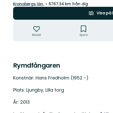
Län:
Kronobergs län
6767.34 km från dig
Visa på
Åtgärder
Besökt
Spara
Beskrivning
Rymdfångaren
Konstnär: Hans Fredholm (1952 -)
Plats: Ljungby, Lilla torg
År: 2013