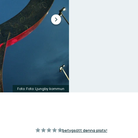
Nästa
bildspel
Foto: Foto: Ljungby kommun
av
betygsätt denna plats!
5