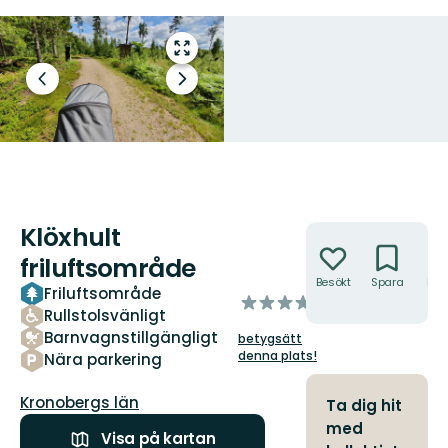
Gå
till
Föregående
Nästa
helskärmsläge
bild
bildspel
Klöxhult
Åtgärder
friluftsområde
Besökt
Spara
Hitt
Friluftsområde
av
hit
Rullstolsvänligt
5
Barnvagnstillgängligt
betygsätt
stjärnor
denna plats!
Nära parkering
Län:
Kronobergs län
Ta dig hit
med
Visa på kartan