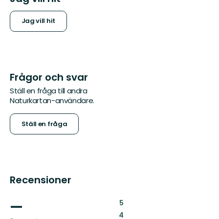
Jag vill hit
Frågor och svar
Ställ en fråga till andra
Naturkartan-användare.
Ställ en fråga
Recensioner
—
:
5
:
4