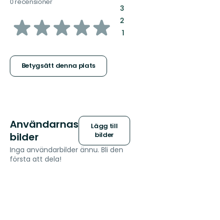
0 recensioner
:
3
av
:
2
:
1
5
stjärnor
Betygsätt denna plats
Användarnas
Lägg till
bilder
bilder
Inga användarbilder ännu. Bli den
första att dela!