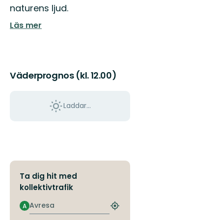
till
naturens ljud.
Älmhults
Läs mer
natur
-
känn
dig
som
he...
Väderprognos (kl. 12.00)
Laddar...
Ta dig hit med
kollektivtrafik
Avresa
A
Hitta
närmaste