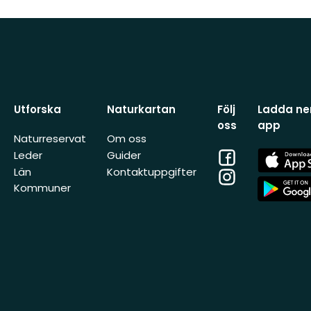
Utforska
Naturkartan
Följ
Ladda ner
oss
app
Naturreservat
Om oss
Facebook
App
Leder
Guider
Store
Län
Kontaktuppgifter
Instagram
App
Kommuner
Store