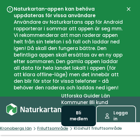
Naturkartan-appen kan behöva
Stän
uppdateras för vissa användare
Användare av Naturkartans app för Android
rapporterar i sommar att appen är seg mm.
Vi rekommenderar att man raderar appen
helt från sin telefon i så fall och laddar ned
igen! Då skall den fungera bättre. Den
befintliga appen skall ersättas av en ny app
efter sommaren. Den gamla appen laddar
all data för hela landet lokalt i appen (för
att klara offline-läge) men det innebär att
den blir för stor för vissa telefoner - då
behöver den raderas och laddas ned igen!
Utforska
Guider
Län
Kommuner
Bli kund
Bli
Logga
medlem
in
Kronobergs län
Friluftsområde
Klöxhult friluftsområde