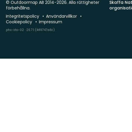
© Outdoormap AB 2014-2026. Alla rättigheter
Skaffa Natu
förbehållna.
organisat
Integritetspolicy
Användarvillkor
Cookiepolicy
Impressum
phx-sto-02 · 26.7.1 (449747a8c)