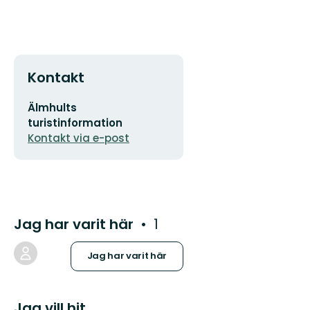
Kontakt
E-
Älmhults
postadress
turistinformation
Kontakt via e-post
Jag har varit här
1
Jag har varit här
Jag vill hit