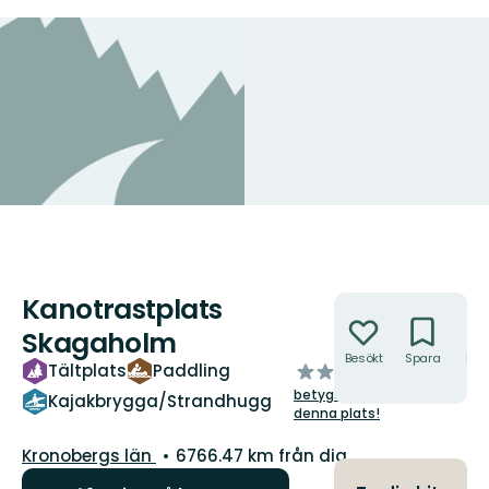
Kanotrastplats
Åtgärder
Skagaholm
Besökt
Spara
Hitt
av
Tältplats
Paddling
hit
5
betygsätt
Kajakbrygga/Strandhugg
stjärnor
denna plats!
Län:
Kronobergs län
6766.47 km från dig