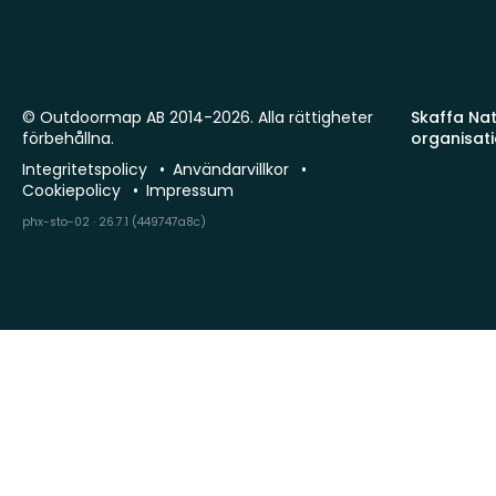
© Outdoormap AB 2014-2026. Alla rättigheter
Skaffa Natu
förbehållna.
organisat
Integritetspolicy
Användarvillkor
Cookiepolicy
Impressum
phx-sto-02 · 26.7.1 (449747a8c)