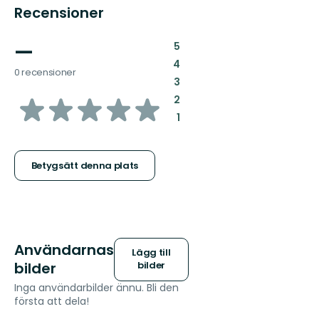
Recensioner
—
:
5
:
4
0 recensioner
:
3
av
:
2
:
1
5
stjärnor
Betygsätt denna plats
Användarnas
Lägg till
bilder
bilder
Inga användarbilder ännu. Bli den
första att dela!