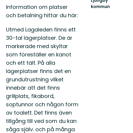
Ljungby
Information om platser
kommun
Lämna
och betalning hittar du här:
vägen,
ta
spåret.
Utmed Lagaleden finns ett
30-tal lägerplatser. De är
markerade med skyltar
som föreställer en kanot
och ett tält. På alla
lägerplatser finns det en
grundutrustning vilket
innebär att det finns
grillplats, fikabord,
soptunnor och någon form
av toalett. Det finns även
tillgång till ved som du kan
såga själv. och på många