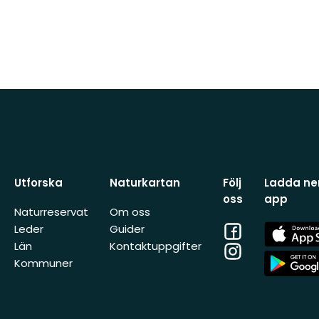
Utforska
Naturkartan
Följ
Ladda ner
oss
app
Naturreservat
Om oss
Facebook
App
Leder
Guider
Store
Län
Kontaktuppgifter
Instagram
App
Kommuner
Store