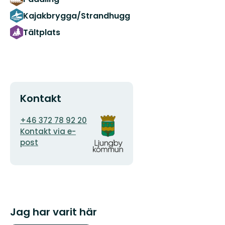
Kajakbrygga/Strandhugg
Tältplats
Kontakt
E-
Organisationens
+46 372 78 92 20
postadress
logotyp
Kontakt via e-
post
Jag har varit här