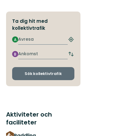
Ta dig hit med
kollektivtrafik
Avresa
A
Hitta
närmaste
hållplats
Ankomst
B
Byt
avgångs-
och
ankomsthållplatser
Sök kollektivtrafik
Aktiviteter och
faciliteter
Paddling