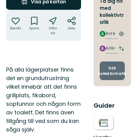
Ta dig hit
Visa på kartan
med
Åtgärder
kollektivtr
afik
Besökt
Spara
Hitta
Dela
Avresa
hit
A
Hitta
närmas
hållpla
Ankomst
B
Byt
avgång
och
ankomst
Beskrivning
Sök
På alla lägerplatser finns
kollektivtrafik
det en grundutrustning
vilket innebär att det finns
grillplats, fikabord,
soptunnor och någon form
Guider
av toalett. Det finns även
tillgång till ved som du kan
såga själv.