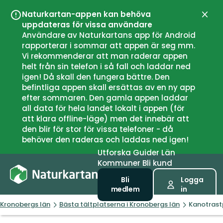
Naturkartan-appen kan behöva
Stän
uppdateras för vissa användare
Användare av Naturkartans app för Android
rapporterar i sommar att appen är seg mm.
Vi rekommenderar att man raderar appen
helt från sin telefon i så fall och laddar ned
igen! Då skall den fungera bättre. Den
befintliga appen skall ersättas av en ny app
efter sommaren. Den gamla appen laddar
all data för hela landet lokalt i appen (för
att klara offline-läge) men det innebär att
den blir för stor för vissa telefoner - då
behöver den raderas och laddas ned igen!
Utforska
Guider
Län
Kommuner
Bli kund
Bli
Logga
medlem
in
Kronobergs län
Bästa tältplatserna i Kronobergs län
Kanotrast