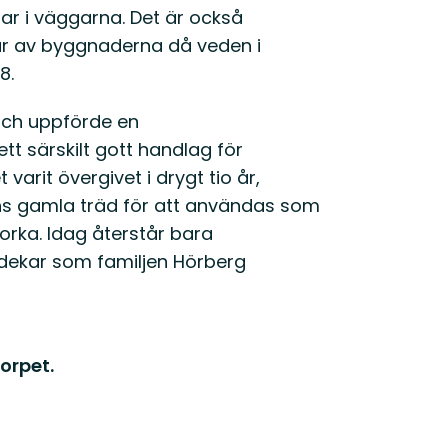
ar i väggarna. Det är också
tår av byggnaderna då veden i
8.
 och uppförde en
t särskilt gott handlag för
 varit övergivet i drygt tio år,
ns gamla träd för att användas som
torka. Idag återstår bara
rödekar som familjen Hörberg
orpet.