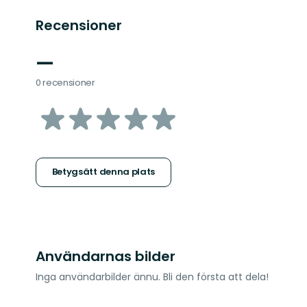
Recensioner
—
0 recensioner
av
5
stjärnor
Betygsätt denna plats
Användarnas bilder
Inga användarbilder ännu. Bli den första att dela!