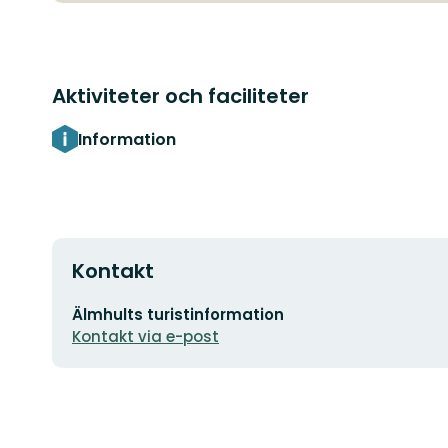
Aktiviteter och faciliteter
Information
Kontakt
E-
Älmhults turistinformation
postadress
Kontakt via e-post