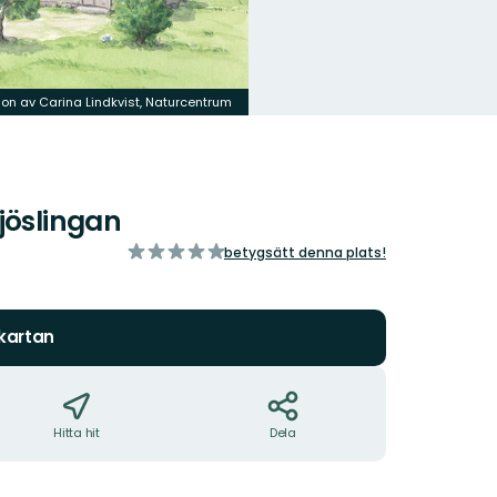
tion av Carina Lindkvist, Naturcentrum
jöslingan
av
betygsätt denna plats!
5
stjärnor
 kartan
Hitta hit
Dela