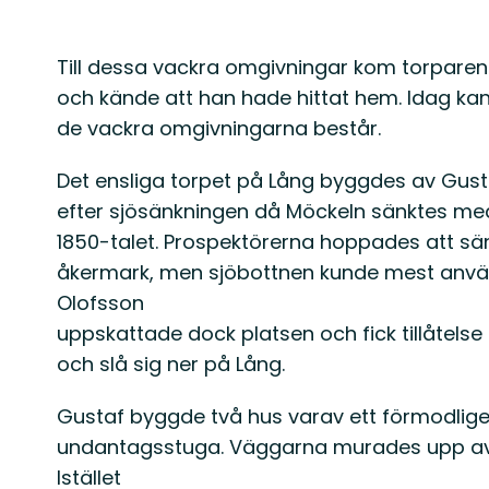
Beskrivning
Till dessa vackra omgivningar kom torpare
och kände att han hade hittat hem. Idag k
de vackra omgivningarna består.
Det ensliga torpet på Lång byggdes av Gust
efter sjösänkningen då Möckeln sänktes med
1850-talet. Prospektörerna hoppades att sä
åkermark, men sjöbottnen kunde mest anv
Olofsson
uppskattade dock platsen och fick tillåtels
och slå sig ner på Lång.
Gustaf byggde två hus varav ett förmodli
undantagsstuga. Väggarna murades upp av 
Istället