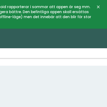
oid rapporterar i sommar att appen är seg mm.
Stän
gera bättre. Den befintliga appen skall ersättas
fline-läge) men det innebär att den blir för stor