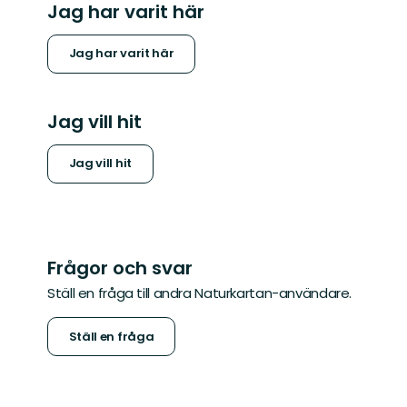
Jag har varit här
Jag har varit här
Jag vill hit
Jag vill hit
Frågor och svar
Ställ en fråga till andra Naturkartan-användare.
Ställ en fråga