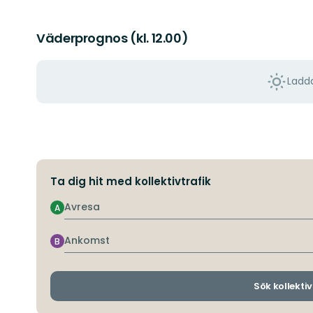
Väderprognos (kl. 12.00)
Ladda
Ta dig hit med kollektivtrafik
Avresa
A
Ankomst
B
Sök kollektiv