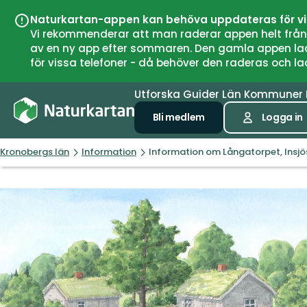
Naturkartan-appen kan behöva uppdateras för v
Vi rekommenderar att man raderar appen helt från si
av en ny app efter sommaren. Den gamla appen laddar
för vissa telefoner - då behöver den raderas och l
Utforska
Guider
Län
Kommuner
Bli medlem
Logga in
Kronobergs län
Information
Information om Långatorpet, Insjö