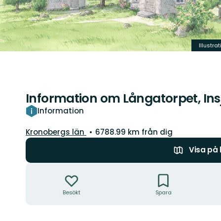
Illustra
Information om Långatorpet, Ins
Information
Län:
Kronobergs län
6788.99 km från dig
Visa på
Åtgärder
Besökt
Spara