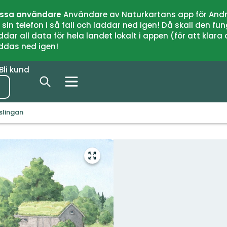
issa användare
Användare av Naturkartans app för Andr
n telefon i så fall och laddar ned igen! Då skall den fun
 all data för hela landet lokalt i appen (för att klara of
addas ned igen!
Bli kund
slingan
Gå
till
helskärmsläge