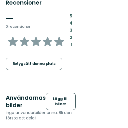
Recensioner
—
:
5
:
4
0 recensioner
:
3
av
:
2
:
1
5
stjärnor
Betygsätt denna plats
Användarnas
Lägg till
bilder
bilder
Inga användarbilder ännu. Bli den
första att dela!