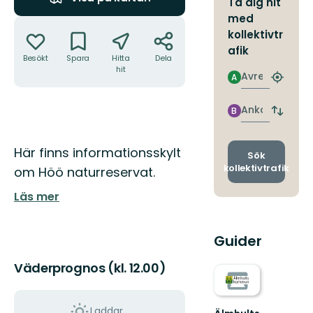
Ta dig hit
med
Åtgärder
kollektivtr
afik
Besökt
Spara
Hitta
Dela
hit
Avresa
A
Hitta
närmas
hållpla
Ankomst
B
Byt
avgång
och
Beskrivning
Här finns informationsskylt
ankomst
Sök
kollektivtrafik
om Höö naturreservat.
Läs mer
Guider
Väderprognos (kl. 12.00)
Laddar...