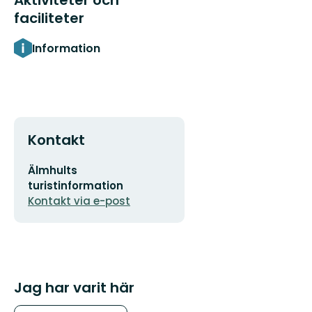
faciliteter
Information
Kontakt
E-
Älmhults
postadress
turistinformation
Kontakt via e-post
Jag har varit här