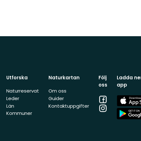
Utforska
Naturkartan
Följ
Ladda ner
oss
app
Naturreservat
Om oss
Facebook
App
Leder
Guider
Store
Län
Kontaktuppgifter
Instagram
App
Kommuner
Store