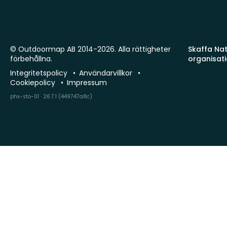
© Outdoormap AB 2014-2026. Alla rättigheter
Skaffa Natu
förbehållna.
organisat
Integritetspolicy
Användarvillkor
Cookiepolicy
Impressum
phx-sto-01 · 26.7.1 (449747a8c)