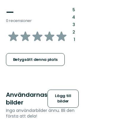
—
:
5
:
4
0 recensioner
:
3
av
:
2
:
1
5
stjärnor
Betygsätt denna plats
Användarnas
Lägg till
bilder
bilder
Inga användarbilder ännu. Bli den
första att dela!