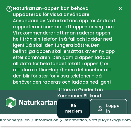
Naturkartan-appen kan behöva
Stän
uppdateras för vissa användare
Användare av Naturkartans app för Android
rapporterar i sommar att appen är seg mm.
Vi rekommenderar att man raderar appen
helt från sin telefon i så fall och laddar ned
igen! Då skall den fungera bättre. Den
befintliga appen skall ersättas av en ny app
efter sommaren. Den gamla appen laddar
all data för hela landet lokalt i appen (för
att klara offline-läge) men det innebär att
den blir för stor för vissa telefoner - då
behöver den raderas och laddas ned igen!
Utforska
Guider
Län
Kommuner
Bli kund
Bli
Logga
medlem
in
Kronobergs län
Information
Information, Nöttja Ryaskogs dom