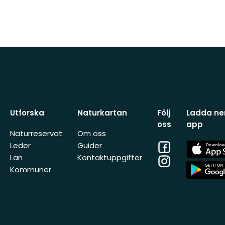
Utforska
Naturkartan
Följ
Ladda ner
oss
app
Naturreservat
Om oss
Facebook
App
Leder
Guider
Store
Län
Kontaktuppgifter
Instagram
App
Kommuner
Store