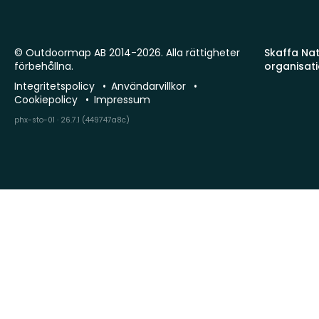
© Outdoormap AB 2014-2026. Alla rättigheter
Skaffa Natu
förbehållna.
organisat
Integritetspolicy
Användarvillkor
Cookiepolicy
Impressum
phx-sto-01 · 26.7.1 (449747a8c)