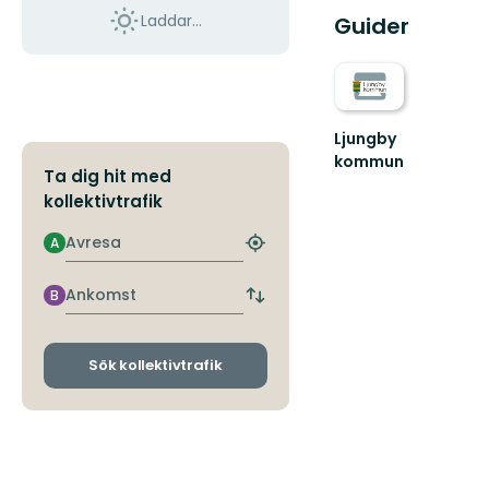
Laddar...
Guider
Ljungby
kommun
Ta dig hit med
Lämna
kollektivtrafik
vägen,
ta
Avresa
spåret.
A
Hitta
närmaste
hållplats
Ankomst
B
Byt
avgångs-
och
ankomsthållplatser
Sök kollektivtrafik