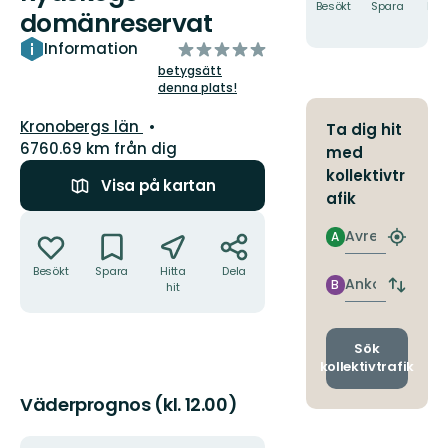
Besökt
Spara
Hitt
domänreservat
hit
av
Information
5
betygsätt
denna plats!
stjärnor
Län:
Kronobergs län
Ta dig hit
6760.69 km från dig
med
kollektivtr
Visa på kartan
afik
Åtgärder
Avresa
A
Hitta
närmas
Besökt
Spara
Hitta
Dela
hållpla
Ankomst
B
hit
Byt
avgång
och
ankomst
Sök
kollektivtrafik
Väderprognos (kl. 12.00)