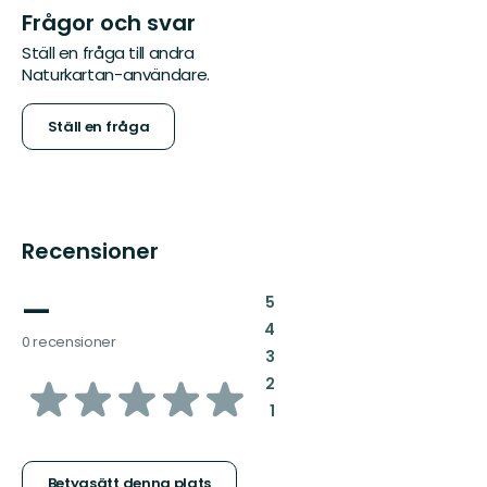
Frågor och svar
Ställ en fråga till andra
Naturkartan-användare.
Ställ en fråga
Recensioner
—
:
5
:
4
0 recensioner
:
3
av
:
2
:
1
5
Betygsätt denna plats