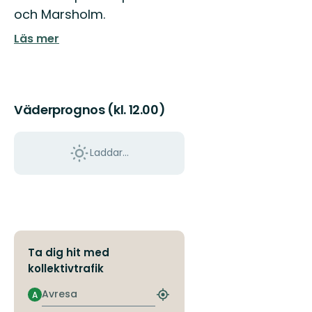
och Marsholm.
Läs mer
Väderprognos (kl. 12.00)
Laddar...
Ta dig hit med
kollektivtrafik
Avresa
A
Hitta