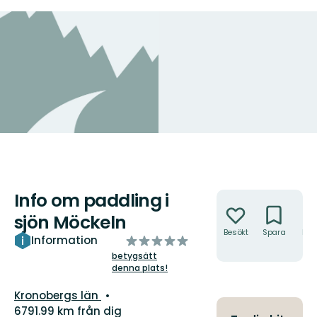
Info om paddling i
Åtgärder
sjön Möckeln
Besökt
Spara
Hitt
av
Information
hit
5
betygsätt
denna plats!
stjärnor
Län:
Kronobergs län
6791.99 km från dig