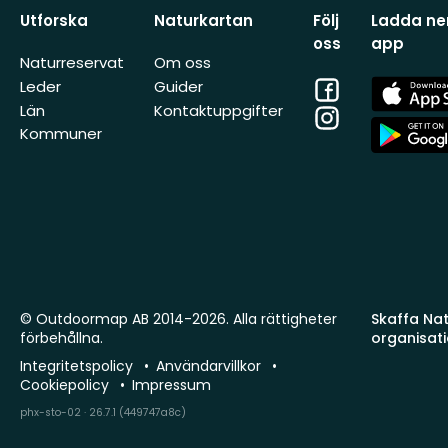
Utforska
Naturkartan
Följ
Ladda ner
oss
app
Naturreservat
Om oss
Facebook
App
Leder
Guider
Store
Län
Kontaktuppgifter
Instagram
App
Kommuner
Store
© Outdoormap AB 2014-2026. Alla rättigheter
Skaffa Natu
förbehållna.
organisat
Integritetspolicy
Användarvillkor
Cookiepolicy
Impressum
phx-sto-02 · 26.7.1 (449747a8c)