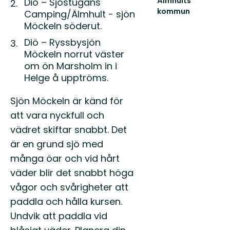
Älmhults
Diö – Sjöstugans
kommun
Camping/Älmhult - sjön
Välkommen
Möckeln söderut.
till
Älmhults
Diö – Ryssbysjön
natur
Möckeln norrut väster
-
om ön Marsholm in i
känn
Helge å upptröms.
dig
som
he...
Sjön Möckeln är känd för
att vara nyckfull och
vädret skiftar snabbt. Det
är en grund sjö med
många öar och vid hårt
väder blir det snabbt höga
vågor och svårigheter att
paddla och hålla kursen.
Undvik att paddla vid