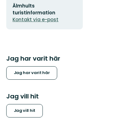
E-
Älmhults
postadress
turistinformation
Kontakt via e-post
Jag har varit här
Jag har varit här
Jag vill hit
Jag vill hit