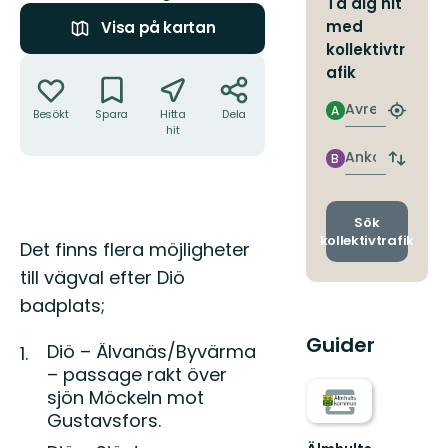
Ta dig hit
med
Visa på kartan
kollektivtr
Åtgärder
afik
Avresa
A
Besökt
Spara
Hitta
Dela
Hitta
hit
närmas
hållpla
Ankomst
B
Byt
avgång
och
ankomst
Sök
kollektivtrafik
Beskrivning
Det finns flera möjligheter
till vägval efter Diö
badplats;
Guider
Diö – Älvanäs/Byvärma
– passage rakt över
sjön Möckeln mot
Gustavsfors.