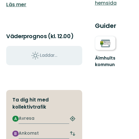
hemsida
Läs mer
Guider
Väderprognos (kl. 12.00)
Laddar...
Älmhults
kommun
Välkommen
till
Älmhults
natur
-
känn
Ta dig hit med
dig
kollektivtrafik
som
he...
Avresa
A
Hitta
närmaste
hållplats
Ankomst
B
Byt