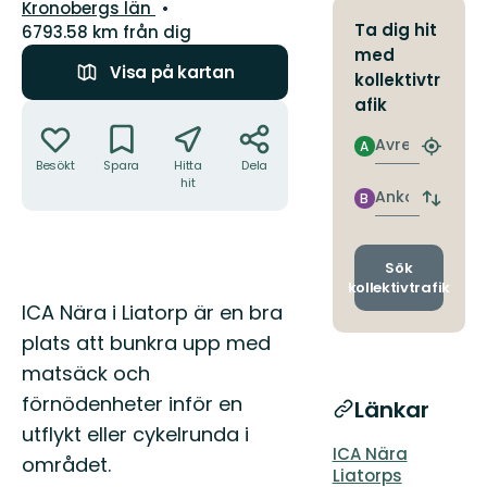
Län:
Kronobergs län
Ta dig hit
6793.58 km från dig
med
Visa på kartan
kollektivtr
afik
Åtgärder
Avresa
A
Hitta
Besökt
Spara
Hitta
Dela
närmas
hit
hållpla
Ankomst
B
Byt
avgång
och
ankomst
Sök
kollektivtrafik
Beskrivning
ICA Nära i Liatorp är en bra
plats att bunkra upp med
matsäck och
förnödenheter inför en
Länkar
utflykt eller cykelrunda i
ICA Nära
området.
Liatorps