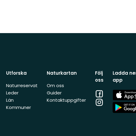
Utforska
Naturkartan
Följ
Ladda ner
oss
app
Naturreservat
Om oss
Facebook
App
Leder
Guider
Store
Län
Kontaktuppgifter
Instagram
App
Kommuner
Store