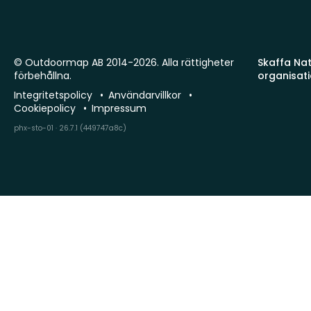
© Outdoormap AB 2014-2026. Alla rättigheter
Skaffa Natu
förbehållna.
organisat
Integritetspolicy
Användarvillkor
Cookiepolicy
Impressum
phx-sto-01 · 26.7.1 (449747a8c)