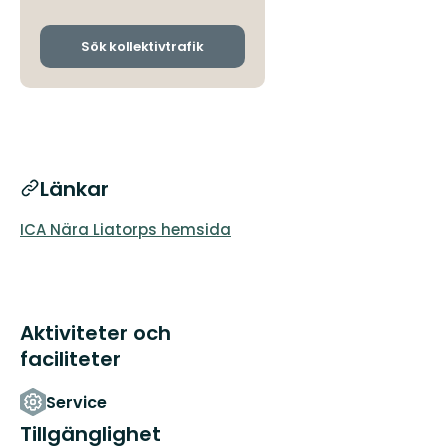
avgångs-
och
ankomsthållplatser
Sök kollektivtrafik
Länkar
ICA Nära Liatorps hemsida
Aktiviteter och
faciliteter
Service
Tillgänglighet