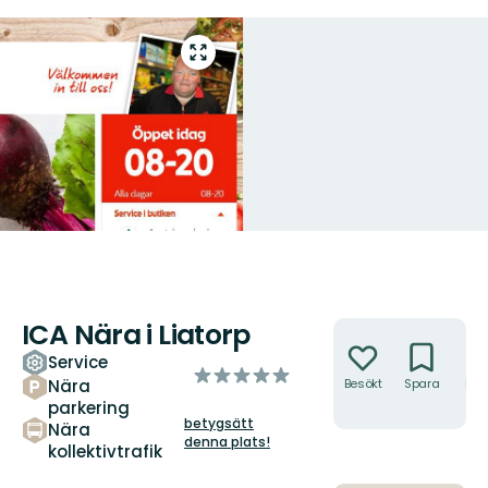
Gå
till
helskärmsläge
ICA Nära i Liatorp
Åtgärder
Service
av
Nära
Besökt
Spara
Hitt
5
hit
parkering
stjärnor
betygsätt
Nära
denna plats!
kollektivtrafik