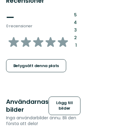
Recensioner
—
:
5
:
4
0 recensioner
:
3
av
:
2
:
1
5
stjärnor
Betygsätt denna plats
Användarnas
Lägg till
bilder
bilder
Inga användarbilder ännu. Bli den
första att dela!