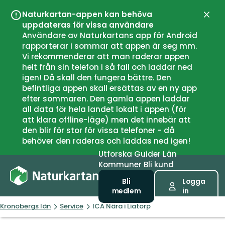
Naturkartan-appen kan behöva
Stän
uppdateras för vissa användare
Användare av Naturkartans app för Android
rapporterar i sommar att appen är seg mm.
Vi rekommenderar att man raderar appen
helt från sin telefon i så fall och laddar ned
igen! Då skall den fungera bättre. Den
befintliga appen skall ersättas av en ny app
efter sommaren. Den gamla appen laddar
all data för hela landet lokalt i appen (för
att klara offline-läge) men det innebär att
den blir för stor för vissa telefoner - då
behöver den raderas och laddas ned igen!
Utforska
Guider
Län
Kommuner
Bli kund
Bli
Logga
medlem
in
Kronobergs län
Service
ICA Nära i Liatorp