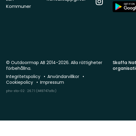
Instagram
App
Kommuner
Store
© Outdoormap AB 2014-2026. Alla rättigheter
Skaffa Natu
förbehållna.
organisat
Integritetspolicy
Användarvillkor
Cookiepolicy
Impressum
phx-sto-02 · 26.7.1 (449747a8c)