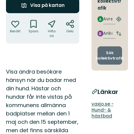
kollektivtr
Visa på kartan
afik
Åtgärder
Avresa
A
Hitta
närmas
Besökt
Spara
Hitta
Dela
hållpla
Ankomst
B
Byt
hit
avgång
och
ankomst
Sök
kollektivtrafik
Beskrivning
Visa andra besökare
hänsyn när du badar med
din hund. Hästar och
Länkar
hundar får inte vistas på
vaxjo.se -
kommunens allmänna
Hund- &
badplatser mellan den 1
hästbad
maj och den 15 september,
men det finns särskilda