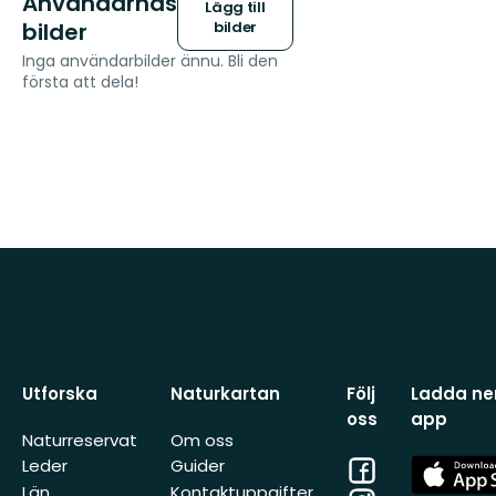
Användarnas
Lägg till
bilder
bilder
Inga användarbilder ännu. Bli den
första att dela!
Utforska
Naturkartan
Följ
Ladda ner
oss
app
Naturreservat
Om oss
Facebook
App
Leder
Guider
Store
Län
Kontaktuppgifter