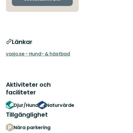
Länkar
vaxjo.se - Hund- & hästbad
Aktiviteter och
faciliteter
Djur/Hund
Naturvärde
Tillgänglighet
Nära parkering