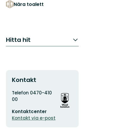
Nära toalett
Hitta hit
Kontakt
Adress
Organisationens
Telefon 0470-410
logotyp
00
E-
Kontaktcenter
postadress
Kontakt via e-post