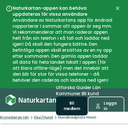
Naturkartan-appen kan behöva
Stän
uppdateras för vissa användare
Användare av Naturkartans app för Android
rapporterar i sommar att appen är seg mm.
Vi rekommenderar att man raderar appen
helt från sin telefon i så fall och laddar ned
igen! Då skall den fungera bättre. Den
befintliga appen skall ersättas av en ny app
efter sommaren. Den gamla appen laddar
all data för hela landet lokalt i appen (för
att klara offline-läge) men det innebär att
den blir för stor för vissa telefoner - då
behöver den raderas och laddas ned igen!
Utforska
Guider
Län
Kommuner
Bli kund
Bli
Logga
medlem
in
Kronobergs län
Djur/Hund
Hundbadplats Hissö