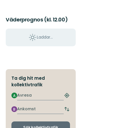
Väderprognos (kl. 12.00)
Laddar...
Ta dig hit med
kollektivtrafik
Avresa
A
Hitta
närmaste
hållplats
Ankomst
B
Byt
avgångs-
och
ankomsthållplatser
Sök kollektivtrafik