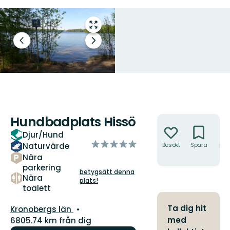
Gå
till
Föregående
Nästa
helskärmsläge
bild
bildspel
Hundbadplats Hissö
Åtgärder
Djur/Hund
av
Naturvärde
Besökt
Spara
Hitt
5
hit
Nära
stjärnor
parkering
betygsätt denna
Nära
plats!
toalett
Län:
Ta dig hit
Kronobergs län
med
6805.74 km från dig