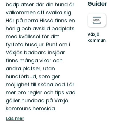
Guider
badplatser där din hund är
välkommen att svalka sig.
Här på norra Hissö finns en
härlig och avskild badplats
Växjö
med kvällssol för ditt
kommun
fyrfota husdjur. Runt om i
Hitta
ut
Växjös badbara insjöar
i
finns många vikar och
hela
Växjö
andra platser, utan
med
hundförbud, som ger
sköna
naturupplevelse...
möjlighet till sköna bad. Lär
mer om regler och tips vad
gäller hundbad på Växjö
kommuns hemsida.
Läs mer