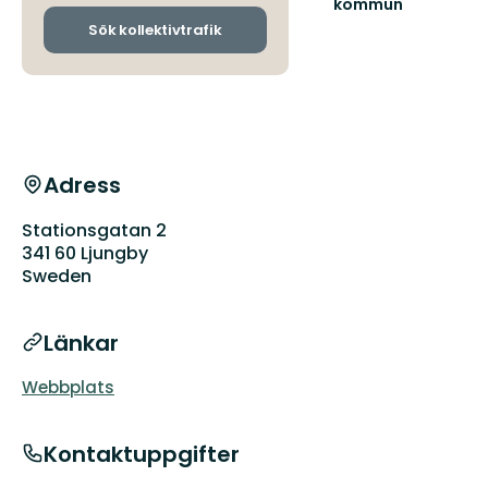
kommun
och
Lämna
ankomsthållplatser
Sök kollektivtrafik
vägen,
ta
spåret.
Adress
Stationsgatan 2
341 60 Ljungby
Sweden
Länkar
Webbplats
Kontaktuppgifter