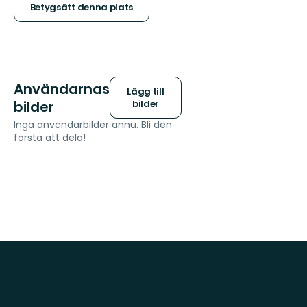
stjärnor
Betygsätt denna plats
Användarnas
Lägg till
bilder
bilder
Inga användarbilder ännu. Bli den
första att dela!