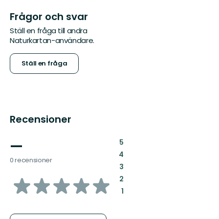
Frågor och svar
Ställ en fråga till andra
Naturkartan-användare.
Ställ en fråga
Recensioner
—
:
5
:
4
0 recensioner
:
3
av
:
2
:
1
5