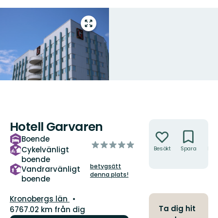
Gå
till
helskärmsläge
Hotell Garvaren
Åtgärder
Boende
av
Cykelvänligt
Besökt
Spara
Hitt
5
hit
boende
stjärnor
betygsätt
Vandrarvänligt
denna plats!
boende
Län:
Kronobergs län
Ta dig hit
6767.02 km från dig