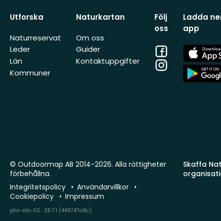
Utforska
Naturkartan
Följ
Ladda ner
oss
app
Naturreservat
Om oss
Facebook
App
Leder
Guider
Store
Län
Kontaktuppgifter
Instagram
App
Kommuner
Store
© Outdoormap AB 2014-2026. Alla rättigheter
Skaffa Natu
förbehållna.
organisat
Integritetspolicy
Användarvillkor
Cookiepolicy
Impressum
phx-sto-02 · 26.7.1 (449747a8c)