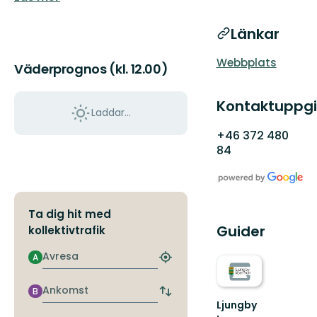
Länkar
Webbplats
Väderprognos (kl. 12.00)
Kontaktuppgi
Laddar...
+46 372 480
84
Ta dig hit med
Guider
kollektivtrafik
Avresa
A
Hitta
närmaste
hållplats
Ankomst
B
Byt
Ljungby
avgångs-