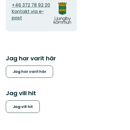
E-
Organisationens
+46 372 78 92 20
postadress
logotyp
Kontakt via e-
post
Jag har varit här
Jag har varit här
Jag vill hit
Jag vill hit