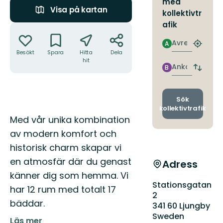
med
Visa på kartan
kollektivtr
afik
Åtgärder
Avresa
A
Hitta
Besökt
Spara
Hitta
Dela
närmas
hit
hållpla
Ankomst
B
Byt
avgång
och
ankomst
Sök
kollektivtrafik
Beskrivning
Med vår unika kombination
av modern komfort och
historisk charm skapar vi
en atmosfär där du genast
Adress
känner dig som hemma. Vi
Stationsgatan
har 12 rum med totalt 17
2
bäddar.
341 60 Ljungby
Sweden
Läs mer