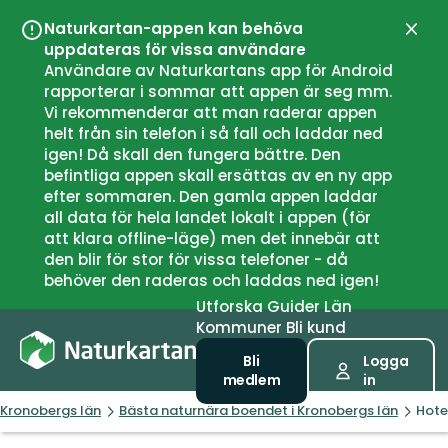
Naturkartan-appen kan behöva
Stän
uppdateras för vissa användare
Användare av Naturkartans app för Android
rapporterar i sommar att appen är seg mm.
Vi rekommenderar att man raderar appen
helt från sin telefon i så fall och laddar ned
igen! Då skall den fungera bättre. Den
befintliga appen skall ersättas av en ny app
efter sommaren. Den gamla appen laddar
all data för hela landet lokalt i appen (för
att klara offline-läge) men det innebär att
den blir för stor för vissa telefoner - då
behöver den raderas och laddas ned igen!
Utforska
Guider
Län
Kommuner
Bli kund
Bli
Logga
medlem
in
Kronobergs län
Bästa naturnära boendet i Kronobergs län
Hote