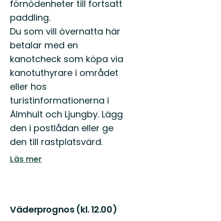
förnödenheter till fortsatt
till
Älmhults
paddling.
natur
Du som vill övernatta här
-
känn
betalar med en
dig
kanotcheck som köpa via
som
kanotuthyrare i området
he...
eller hos
turistinformationerna i
Älmhult och Ljungby. Lägg
den i postlådan eller ge
den till rastplatsvärd.
Läs mer
Väderprognos (kl. 12.00)