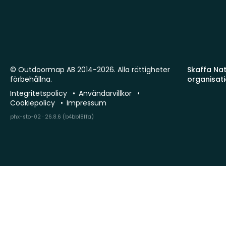
© Outdoormap AB 2014-2026. Alla rättigheter
Skaffa Natu
förbehållna.
organisat
Integritetspolicy
Användarvillkor
Cookiepolicy
Impressum
phx-sto-02 · 26.8.6 (b4bb18ffa)