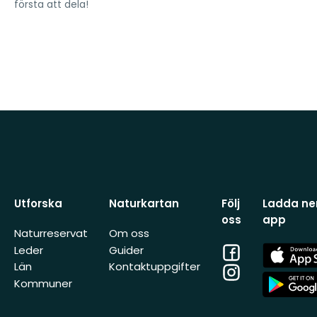
första att dela!
Utforska
Naturkartan
Följ
Ladda ner
oss
app
Naturreservat
Om oss
Facebook
App
Leder
Guider
Store
Län
Kontaktuppgifter
Instagram
App
Kommuner
Store