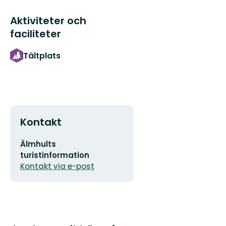
Aktiviteter och
faciliteter
Tältplats
Kontakt
E-
Älmhults
postadress
turistinformation
Kontakt via e-post