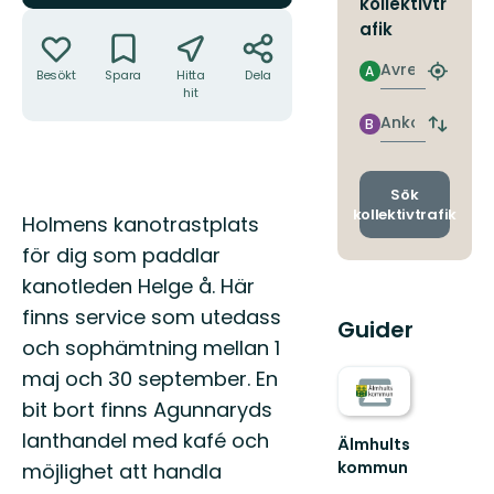
kollektivtr
Åtgärder
afik
Avresa
A
Besökt
Spara
Hitta
Dela
Hitta
hit
närmas
hållpla
Ankomst
B
Byt
avgång
och
ankomst
Sök
kollektivtrafik
Beskrivning
Holmens kanotrastplats
för dig som paddlar
kanotleden Helge å. Här
finns service som utedass
Guider
och sophämtning mellan 1
maj och 30 september. En
bit bort finns Agunnaryds
lanthandel med kafé och
Älmhults
kommun
möjlighet att handla
Välkommen