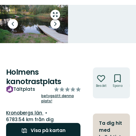
Gå
till
Föregående
Nästa
helskärmsläge
bild
bildspel
Holmens
Åtgärder
kanotrastplats
Besökt
Spara
Hitt
av
Tältplats
hit
5
betygsätt denna
plats!
stjärnor
Län:
Kronobergs län
6783.54 km från dig
Ta dig hit
med
Visa på kartan