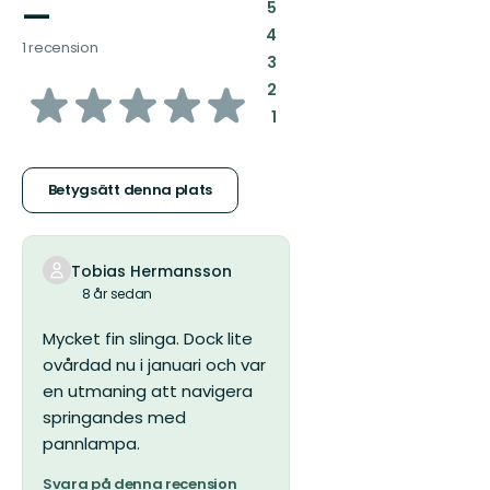
—
:
5
:
4
1 recension
:
3
av
:
2
:
1
5
stjärnor
Betygsätt denna plats
Tobias Hermansson
8 år sedan
Mycket fin slinga. Dock lite
ovårdad nu i januari och var
en utmaning att navigera
springandes med
pannlampa.
Svara på denna recension