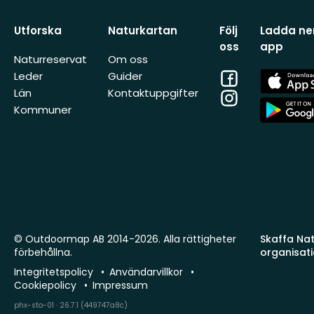
Utforska
Naturkartan
Följ
Ladda ner
oss
app
Naturreservat
Om oss
Facebook
App
Leder
Guider
Store
Län
Kontaktuppgifter
Instagram
App
Kommuner
Store
© Outdoormap AB 2014-2026. Alla rättigheter
Skaffa Natu
förbehållna.
organisat
Integritetspolicy
Användarvillkor
Cookiepolicy
Impressum
phx-sto-01 · 26.7.1 (449747a8c)