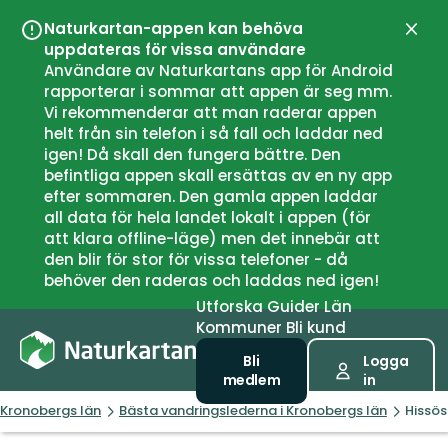
Naturkartan-appen kan behöva
Stän
uppdateras för vissa användare
Användare av Naturkartans app för Android
rapporterar i sommar att appen är seg mm.
Vi rekommenderar att man raderar appen
helt från sin telefon i så fall och laddar ned
igen! Då skall den fungera bättre. Den
befintliga appen skall ersättas av en ny app
efter sommaren. Den gamla appen laddar
all data för hela landet lokalt i appen (för
att klara offline-läge) men det innebär att
den blir för stor för vissa telefoner - då
behöver den raderas och laddas ned igen!
Utforska
Guider
Län
Kommuner
Bli kund
Bli
Logga
medlem
in
Kronobergs län
Bästa vandringslederna i Kronobergs län
Hissös