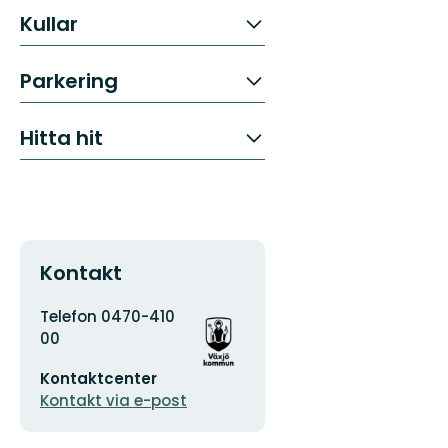
Kullar
Parkering
Hitta hit
Kontakt
Adress
Organisationens
Telefon 0470-410
logotyp
00
E-
Kontaktcenter
postadress
Kontakt via e-post