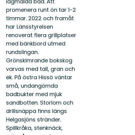
lågmälda bad. Att
ut
promenera runt ön tar 1-2
i
hela
timmar. 2022 och framåt
Växjö
har Länsstyrelsen
med
sköna
renoverat flera grillplatser
naturupplevelse...
med bänkbord utmed
rundslingan.
Grönskimrande bokskog
varvas med tall, gran och
ek. På östra Hissö väntar
små, undangömda
badbukter med mjuk
sandbotten. Storlom och
drillsnäppa finns längs
Helgasjöns stränder.
Spillkråka, stenknäck,