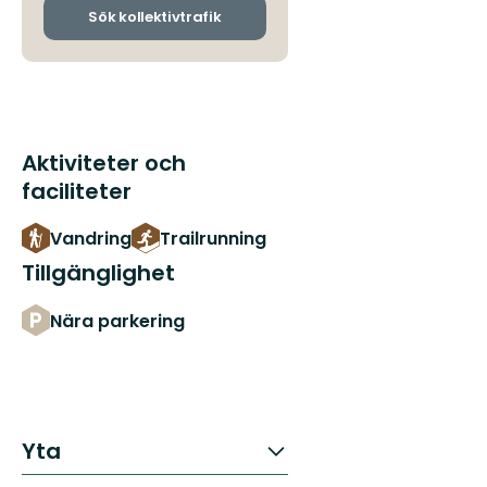
ankomsthållplatser
Sök kollektivtrafik
Aktiviteter och
faciliteter
Vandring
Trailrunning
Tillgänglighet
Nära parkering
Yta