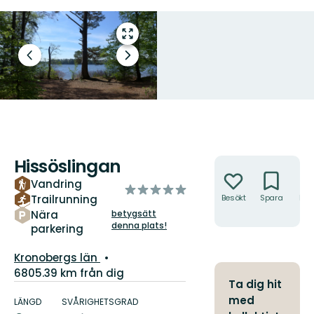
Gå
till
Föregående
Nästa
helskärmsläge
bild
bildspel
Hissöslingan
Åtgärder
Vandring
av
Trailrunning
Besökt
Spara
Hitt
5
hit
Nära
betygsätt
stjärnor
denna plats!
parkering
Län:
Kronobergs län
6805.39 km från dig
Ta dig hit
Information
med
om
LÄNGD
SVÅRIGHETSGRAD