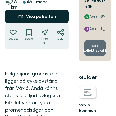
leden
kollektivtr
3.8
Blå - medel
afik
km
Avresa
Visa på kartan
A
Hitta
närmas
Åtgärder
hållpla
Ankomst
B
Byt
avgång
Besökt
Spara
Hitta
Dela
och
hit
ankomst
Sök
kollektivtrafik
Beskrivning
Helgasjöns grönaste ö
Guider
ligger på cykelavstånd
från Växjö. Ändå känns
stans alla ljud avlägsna.
Istället väntar tysta
Växjö
promenadstigar och
kommun
Hitta