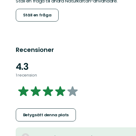
Ställ en fråga till andra Naturkartan-användare.
Ställ en fråga
Recensioner
4.3
1 recension
4.2624777183600715
av
5
Betygsätt denna plats
stjärnor