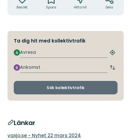
Besökt
Spara
Hitta hit
Dela
Ta dig hit med kollektivtrafik
Avresa
A
Hitta
närmaste
hållplats
Ankomst
B
Byt
avgångs-
och
ankomsthållp
Sök kollektivtrafik
Länkar
vaxjo.se - Nyhet 22 mars 2024