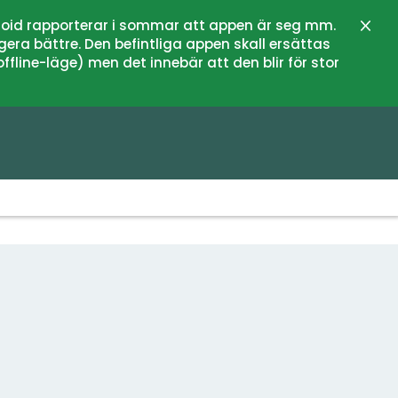
oid rapporterar i sommar att appen är seg mm.
Stän
gera bättre. Den befintliga appen skall ersättas
fline-läge) men det innebär att den blir för stor