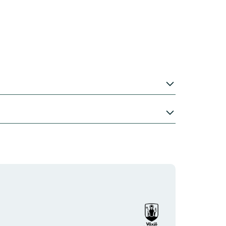
Organisationens
logotyp