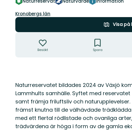
Naturreservat
Naturvärde
Information
Län:
Kronobergs län
Visa på
Åtgärder
Besökt
Spara
Beskrivning
Naturreservatet bildades 2024 av Växjö ko
Lammhults samhälle. Syftet med reservatet
samt främja friluftsliv och naturupplevelse
främst knutna till de välhävdade trädklädda 
med ett flertal rödlistade och ovanliga arter
trädvärdena är höga i form av de gamla ekarn