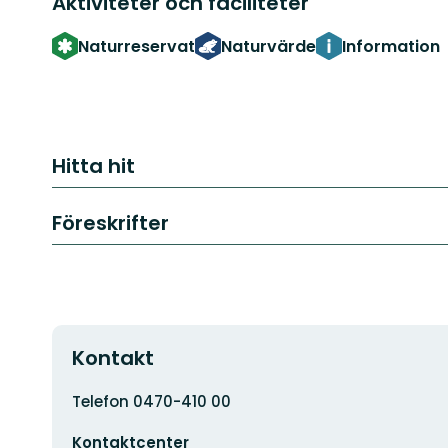
Aktiviteter och faciliteter
Naturreservat
Naturvärde
Information
Hitta hit
Föreskrifter
Kontakt
Adress
Telefon 0470-410 00
E-
Kontaktcenter
postadress