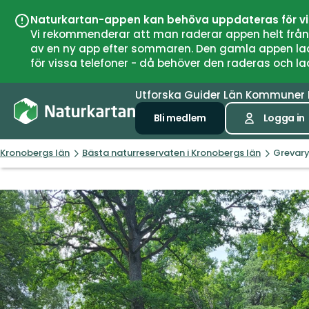
Naturkartan-appen kan behöva uppdateras för v
Vi rekommenderar att man raderar appen helt från si
av en ny app efter sommaren. Den gamla appen laddar
för vissa telefoner - då behöver den raderas och l
Utforska
Guider
Län
Kommuner
Bli medlem
Logga in
Kronobergs län
Bästa naturreservaten i Kronobergs län
Grevary