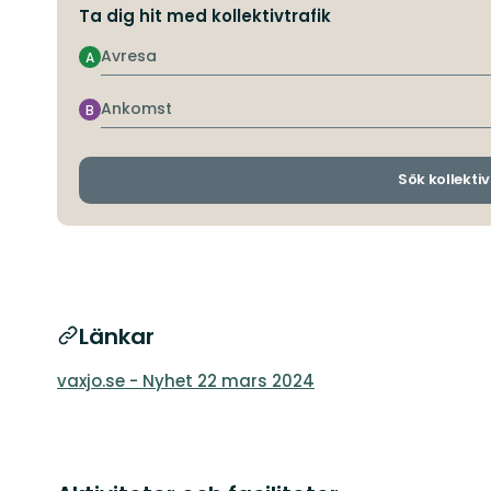
Ta dig hit med kollektivtrafik
Avresa
A
Ankomst
B
Sök kollektiv
Länkar
vaxjo.se - Nyhet 22 mars 2024