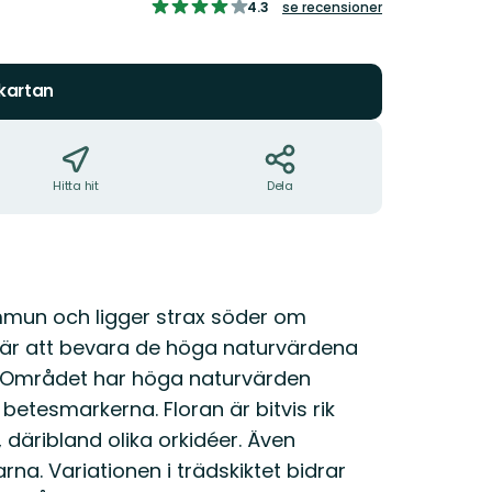
4.2624777183600715
4.3
se recensioner
av
5
stjärnor
 kartan
Hitta hit
Dela
mmun och ligger strax söder om
 är att bevara de höga naturvärdena
r. Området har höga naturvärden
betesmarkerna. Floran är bitvis rik
, däribland olika orkidéer. Även
a. Variationen i trädskiktet bidrar