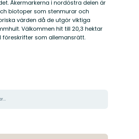
det. Åkermarkerna i nordöstra delen är
p och biotoper som stenmurar och
oriska värden då de utgör viktiga
mmhult. Välkommen hit till 20,3 hektar
l föreskrifter som allemansrätt.
r...