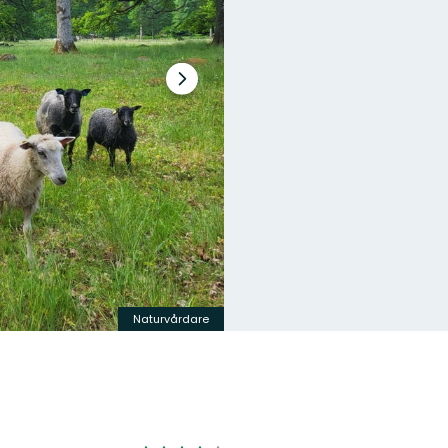
Nästa
bildspel
Naturvårdare