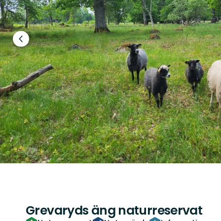
Föregående
bild
Grevaryds äng naturreservat