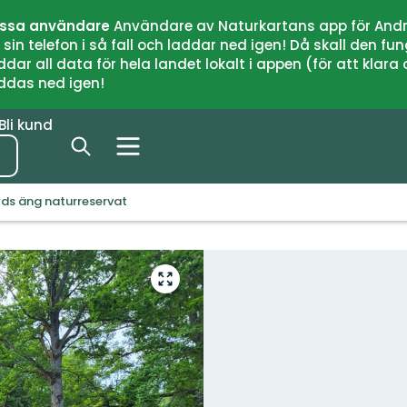
issa användare
Användare av Naturkartans app för Andr
n telefon i så fall och laddar ned igen! Då skall den fun
 all data för hela landet lokalt i appen (för att klara of
addas ned igen!
Bli kund
ds äng naturreservat
Gå
till
helskärmsläge