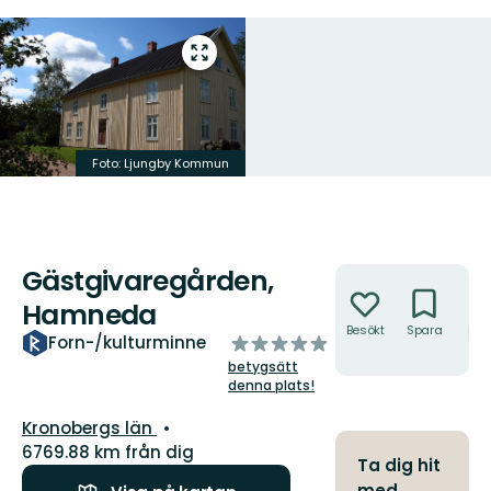
Gå
till
helskärmsläge
Foto: Ljungby Kommun
Gästgivaregården,
Åtgärder
Hamneda
Besökt
Spara
Hitt
av
Forn-/kulturminne
hit
5
betygsätt
stjärnor
denna plats!
Län:
Kronobergs län
6769.88 km från dig
Ta dig hit
med