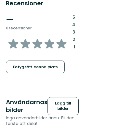
Recensioner
—
:
5
:
4
0 recensioner
:
3
av
:
2
:
1
5
stjärnor
Betygsätt denna plats
Användarnas
Lägg till
bilder
bilder
Inga användarbilder ännu. Bli den
första att dela!