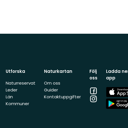
Utforska
Naturkartan
Följ
Ladda ner
oss
app
Naturreservat
Om oss
Facebook
App
Leder
Guider
Store
Län
Kontaktuppgifter
Instagram
App
Kommuner
Store