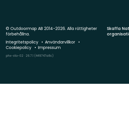
© Outdoormap AB 2014-2026. Alla rättigheter
Skaffa Natu
förbehållna.
organisat
Integritetspolicy
Användarvillkor
Cookiepolicy
Impressum
phx-sto-02 · 26.7.1 (449747a8c)