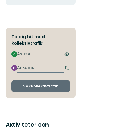
Ta dig hit med
kollektivtrafik
Avresa
A
Hitta
närmaste
hållplats
Ankomst
B
Byt
avgångs-
och
ankomsthållplatser
Sök kollektivtrafik
Aktiviteter och