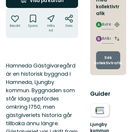
Visa på kartan
kollektivtr
Åtgärder
afik
Avresa
A
Besökt
Spara
Hitta
Dela
Hitta
hit
närmas
hållpla
Ankomst
B
Byt
avgång
och
ankomst
Sök
kollektivtrafik
Beskrivning
Hamneda Gästgivaregård
är en historisk byggnad i
Hamneda, Ljungby
kommun. Byggnaden som
Guider
står idag uppfördes
omkring 1750, men
gästgiveriets historia går
tillbaka ännu längre.
Ljungby
kommun
Gästgiveriet var i drift fram