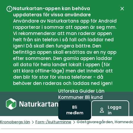
Naturkartan-appen kan behöva
Stän
uppdateras för vissa användare
Användare av Naturkartans app för Android
rapporterar i sommar att appen är seg mm.
Vi rekommenderar att man raderar appen
helt från sin telefon i så fall och laddar ned
igen! Då skall den fungera bättre. Den
befintliga appen skall ersättas av en ny app
efter sommaren. Den gamla appen laddar
all data för hela landet lokalt i appen (för
att klara offline-läge) men det innebär att
den blir för stor för vissa telefoner - då
behöver den raderas och laddas ned igen!
Utforska
Guider
Län
Kommuner
Bli kund
Bli
Logga
medlem
in
Kronobergs län
Forn-/kulturminne
Gästgivaregården, Hamned