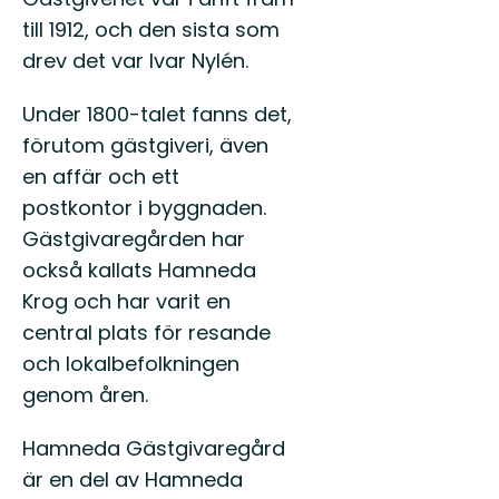
Lämna
till 1912, och den sista som
vägen,
ta
drev det var Ivar Nylén.
spåret.
Under 1800-talet fanns det,
förutom gästgiveri, även
en affär och ett
postkontor i byggnaden.
Gästgivaregården har
också kallats Hamneda
Krog och har varit en
central plats för resande
och lokalbefolkningen
genom åren.
Hamneda Gästgivaregård
är en del av Hamneda