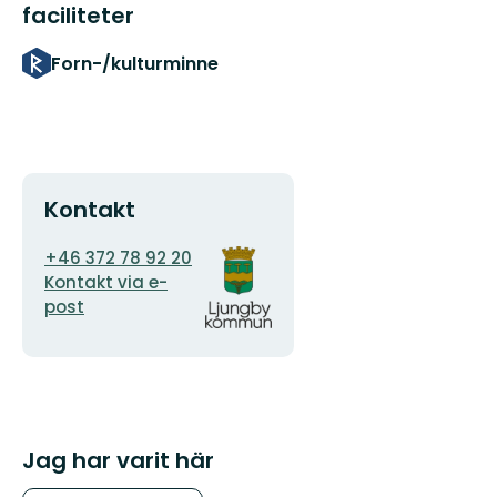
faciliteter
Forn-/kulturminne
Kontakt
E-
Organisationens
+46 372 78 92 20
postadress
logotyp
Kontakt via e-
post
Jag har varit här