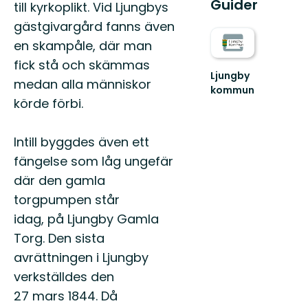
Guider
till kyrkoplikt. Vid Ljungbys
gästgivargård fanns även
en skampåle, där man
fick stå och skämmas
Ljungby
medan alla människor
kommun
körde förbi.
Lämna
vägen,
ta
Intill byggdes även ett
spåret.
fängelse som låg ungefär
där den gamla
torgpumpen står
idag, på Ljungby Gamla
Torg. Den sista
avrättningen i Ljungby
verkställdes den
27 mars 1844. Då