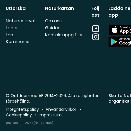
Utforska
Naturkartan
Följ
Ladda ner
oss
app
Naturreservat
Om oss
Facebook
App
Leder
Guider
Store
Län
Kontaktuppgifter
Instagram
App
Kommuner
Store
© Outdoormap AB 2014-2026. Alla rättigheter
Skaffa Natu
förbehållna.
organisat
Integritetspolicy
Användarvillkor
Cookiepolicy
Impressum
phx-sto-01 · 26.7.1 (449747a8c)