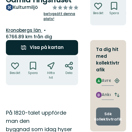
av
Kulturmiljö
5
Besökt
Spara
Hitt
betygsätt denna
hit
plats!
stjärnor
Län:
Kronobergs län
6766.89 km från dig
Visa på kartan
Ta dig hit
med
Åtgärder
kollektivtr
afik
Besökt
Spara
Hitta
Dela
hit
Avresa
A
Hitta
närmas
hållpla
Ankomst
B
Byt
avgång
och
Beskrivning
På 1820-talet uppförde
ankomst
Sök
kollektivtrafik
man den
byggnad som idag hyser