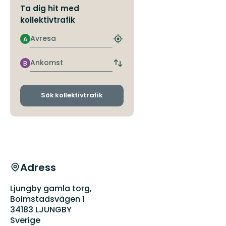
Ta dig hit med
kollektivtrafik
Avresa
A
Hitta
närmaste
hållplats
Ankomst
B
Byt
avgångs-
och
ankomsthållplatser
Sök kollektivtrafik
Adress
Ljungby gamla torg,
Bolmstadsvägen 1
34183 LJUNGBY
Sverige