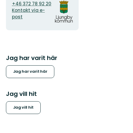
E-
Organisationens
+46 372 78 92 20
postadress
logotyp
Kontakt via e-
post
Jag har varit här
Jag har varit här
Jag vill hit
Jag vill hit