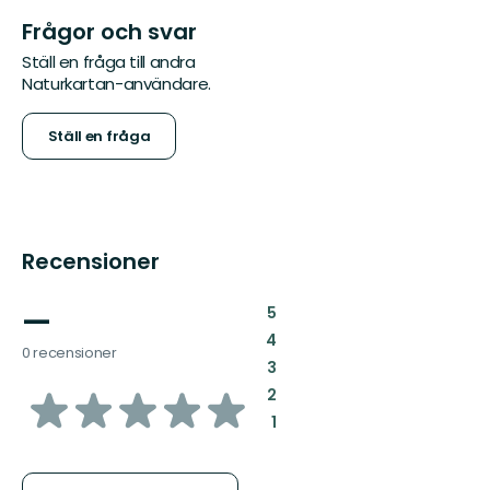
Frågor och svar
Ställ en fråga till andra
Naturkartan-användare.
Ställ en fråga
Recensioner
—
:
5
:
4
0 recensioner
:
3
av
:
2
:
1
5