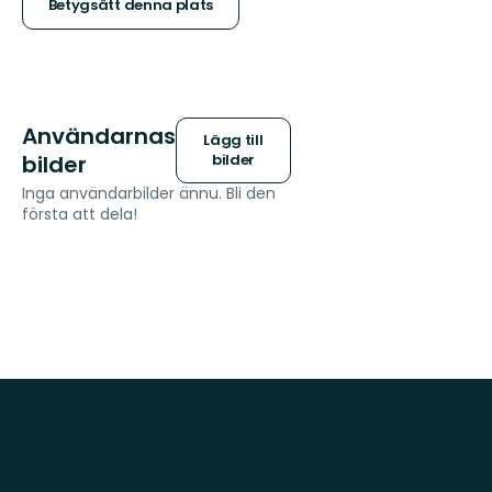
stjärnor
Betygsätt denna plats
Användarnas
Lägg till
bilder
bilder
Inga användarbilder ännu. Bli den
första att dela!