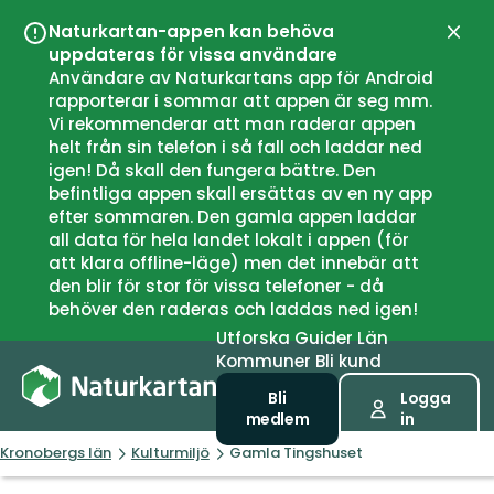
Naturkartan-appen kan behöva
Stän
uppdateras för vissa användare
Användare av Naturkartans app för Android
rapporterar i sommar att appen är seg mm.
Vi rekommenderar att man raderar appen
helt från sin telefon i så fall och laddar ned
igen! Då skall den fungera bättre. Den
befintliga appen skall ersättas av en ny app
efter sommaren. Den gamla appen laddar
all data för hela landet lokalt i appen (för
att klara offline-läge) men det innebär att
den blir för stor för vissa telefoner - då
behöver den raderas och laddas ned igen!
Utforska
Guider
Län
Kommuner
Bli kund
Bli
Logga
medlem
in
Kronobergs län
Kulturmiljö
Gamla Tingshuset