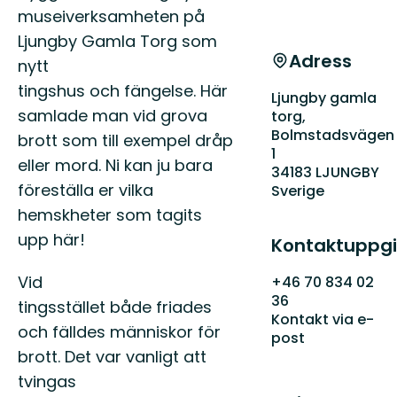
museiverksamheten på
Ljungby Gamla Torg som
Adress
nytt
tingshus och fängelse. Här
Ljungby gamla
samlade man vid grova
torg,
Bolmstadsvägen
brott som till exempel dråp
1
eller mord. Ni kan ju bara
34183 LJUNGBY
föreställa er vilka
Sverige
hemskheter som tagits
upp här!
Kontaktuppgi
Vid
+46 70 834 02
36
tingsstället både friades
Kontakt via e-
och fälldes människor för
post
brott. Det var vanligt att
tvingas