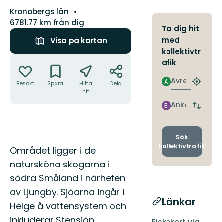
Län:
Kronobergs län
6781.77 km från dig
Ta dig hit
med
Visa på kartan
kollektivtr
Åtgärder
afik
Avresa
A
Besökt
Spara
Hitta
Dela
Hitta
hit
närmas
hållpla
Ankomst
B
Byt
avgång
och
ankomst
Sök
kollektivtrafik
Beskrivning
Området ligger i de
natursköna skogarna i
södra Småland i närheten
av Ljungby. Sjöarna ingår i
Länkar
Helge å vattensystem och
inkluderar Stensjön,
Fiskekort via