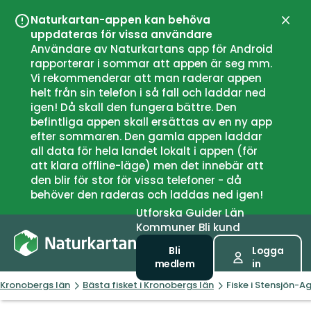
Naturkartan-appen kan behöva
Stän
uppdateras för vissa användare
Användare av Naturkartans app för Android
rapporterar i sommar att appen är seg mm.
Vi rekommenderar att man raderar appen
helt från sin telefon i så fall och laddar ned
igen! Då skall den fungera bättre. Den
befintliga appen skall ersättas av en ny app
efter sommaren. Den gamla appen laddar
all data för hela landet lokalt i appen (för
att klara offline-läge) men det innebär att
den blir för stor för vissa telefoner - då
behöver den raderas och laddas ned igen!
Utforska
Guider
Län
Kommuner
Bli kund
Bli
Logga
medlem
in
Kronobergs län
Bästa fisket i Kronobergs län
Fiske i Stensjön-