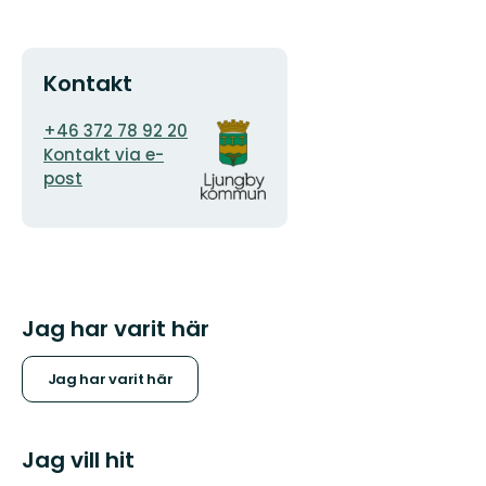
Kontakt
E-
Organisationens
+46 372 78 92 20
postadress
logotyp
Kontakt via e-
post
Jag har varit här
Jag har varit här
Jag vill hit