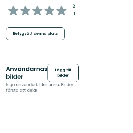
av
:
2
:
1
5
stjärnor
Betygsätt denna plats
Användarnas
Lägg till
bilder
bilder
Inga användarbilder ännu. Bli den
första att dela!