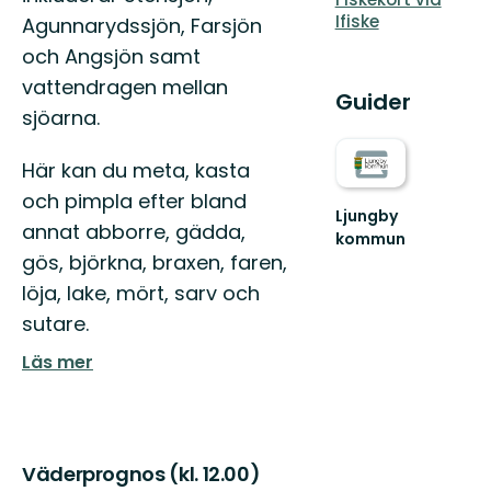
Ifiske
Agunnarydssjön, Farsjön
och Angsjön samt
vattendragen mellan
Guider
sjöarna.
Här kan du meta, kasta
och pimpla efter bland
Ljungby
annat abborre, gädda,
kommun
Lämna
gös, björkna, braxen, faren,
vägen,
löja, lake, mört, sarv och
ta
spåret.
sutare.
Läs mer
Väderprognos (kl. 12.00)