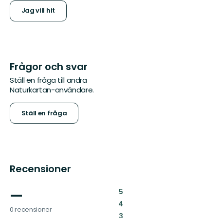
Jag vill hit
Frågor och svar
Ställ en fråga till andra
Naturkartan-användare.
Ställ en fråga
Recensioner
—
:
5
:
4
0 recensioner
:
3