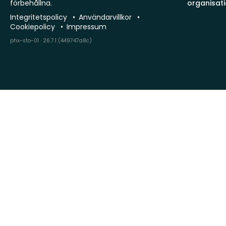
förbehållna.
organisat
Integritetspolicy
Användarvillkor
Cookiepolicy
Impressum
phx-sto-01 · 26.7.1 (449747a8c)