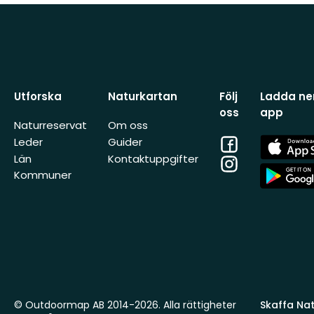
Utforska
Naturkartan
Följ
Ladda ner
oss
app
Naturreservat
Om oss
Facebook
App
Leder
Guider
Store
Län
Kontaktuppgifter
Instagram
App
Kommuner
Store
© Outdoormap AB 2014-2026. Alla rättigheter
Skaffa Natu