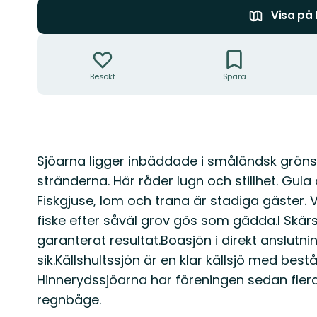
Visa på
Åtgärder
Besökt
Spara
Beskrivning
Sjöarna ligger inbäddade i småländsk grön
stränderna. Här råder lugn och stillhet. Gula
Fiskgjuse, lom och trana är stadiga gäster. 
fiske efter såväl grov gös som gädda.I Skär
garanterat resultat.Boasjön i direkt anslutni
sik.Källshultssjön är en klar källsjö med best
Hinnerydssjöarna har föreningen sedan flera
regnbåge.