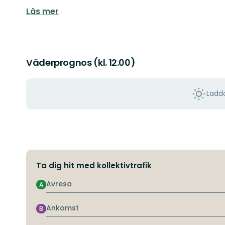
Läs mer
Väderprognos (kl. 12.00)
Ladda
Ta dig hit med kollektivtrafik
Avresa
A
Ankomst
B