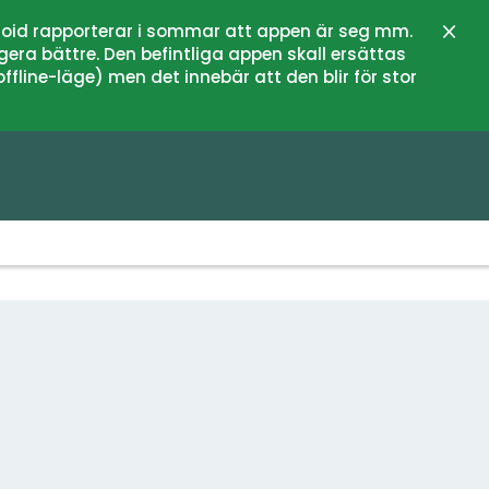
oid rapporterar i sommar att appen är seg mm.
Stän
gera bättre. Den befintliga appen skall ersättas
fline-läge) men det innebär att den blir för stor