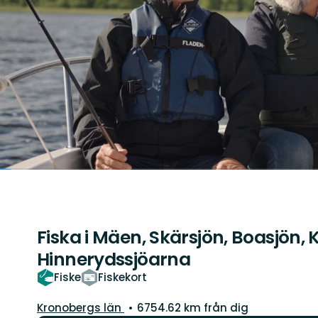
Fiska i Mäen, Skärsjön, Boasjön, 
Hinnerydssjöarna
Fiske
Fiskekort
Län:
Kronobergs län
6754.62 km från dig