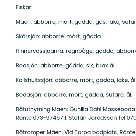
Fiskar:
Mäen: abborre, mört, gädda, gös, lake, sutare
Skärsjön: abborre, mört, gädda.
Hinnerydssjöarna: regnbåge, gädda, abborre
Boasjön: abborre, gädda, sik, brax ål.
Källshultssjön: abborre, mört, gädda, lake, ål
Bodasjön: abborre, mört, gädda, sutare, ål.
Båtuthyrning Mäen; Gunilla Dahl Mässeboda 
Ränte 073-9746711. Stefan Jaredsson tel 07
Båtramper Mäen; Vid Torpa badplats, Ränt