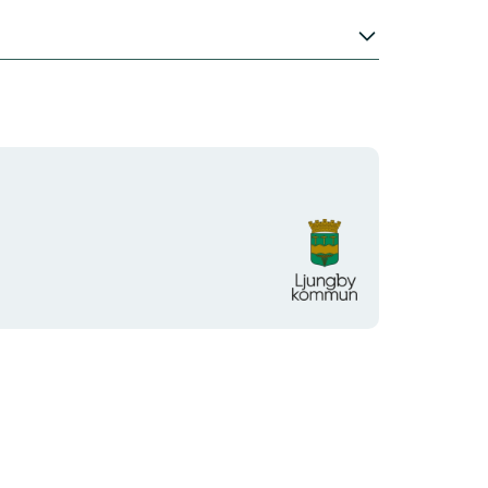
Organisationens
logotyp