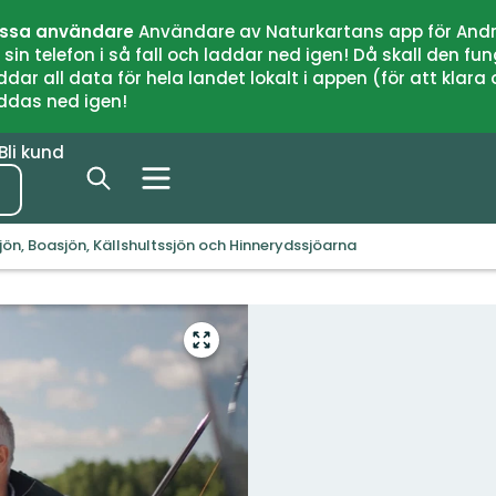
issa användare
Användare av Naturkartans app för Andr
n telefon i så fall och laddar ned igen! Då skall den fun
 all data för hela landet lokalt i appen (för att klara of
addas ned igen!
Bli kund
sjön, Boasjön, Källshultssjön och Hinnerydssjöarna
Gå
till
helskärmsläge