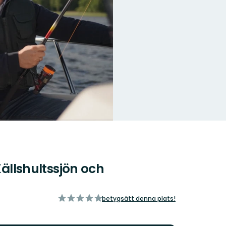
Källshultssjön och
av
betygsätt denna plats!
5
stjärnor