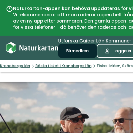
Naturkartan-appen kan behöva uppdateras för v
Vi rekommenderar att man raderar appen helt från si
av en ny app efter sommaren. Den gamla appen laddar
för vissa telefoner - då behöver den raderas och l
Utforska
Guider
Län
Kommuner
Bli medlem
Logga in
Kronobergs län
Bästa fisket i Kronobergs län
Fiska i Mäen, Skär