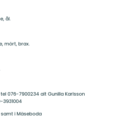
, ål.
, mört, brax.
.
tel 076-7900234 alt Gunilla Karlsson
0-3931004
e samt i Mäseboda