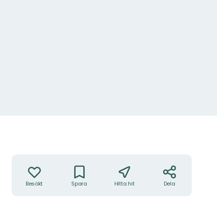
Åtgärder
Besökt
Spara
Hitta hit
Dela