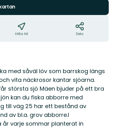
 kartan
Hitta hit
Dela
ska med såväl löv som barrskog längs
 och vita näckrosor kantar sjöarna.
Vår största sjö Mäen bjuder på ett bra
sjön kan du fiska abborre med
ng till väg 25 har ett bestånd av
ånd av bl.a. grov abborre.I
 år varje sommar planterat in