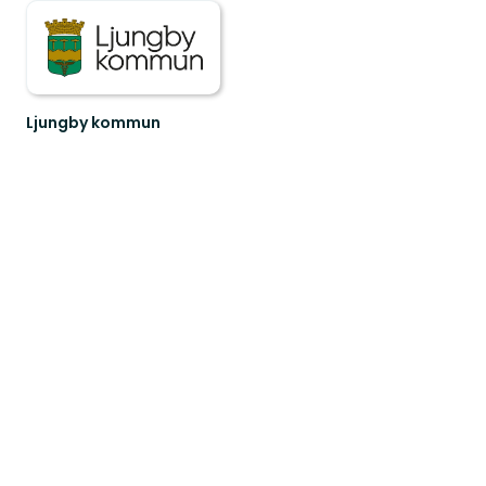
Ljungby kommun
Lämna
vägen,
ta
spåret.