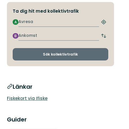
Ta dig hit med kollektivtrafik
Avresa
A
Hitta
närmaste
hållplats
Ankomst
B
Byt
avgångs-
och
ankomsthållp
Sök kollektivtrafik
Länkar
Fiskekort via Ifiske
Guider