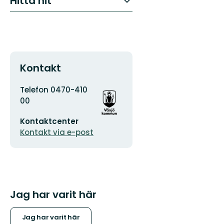
Hitta hit
Kontakt
Adress
Organisationens
Telefon 0470-410
logotyp
00
E-
Kontaktcenter
postadress
Kontakt via e-post
Jag har varit här
Jag har varit här