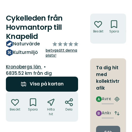
Cykelleden från
Åtgärder
Hovmantorp till
Besökt
Spara
Hitt
Knapelid
hit
av
Naturvärde
5
betygsätt denna
Kulturmiljö
plats!
stjärnor
Län:
Kronobergs län
Ta dig hit
6835.52 km från dig
med
kollektivtr
Visa på kartan
afik
Åtgärder
Avresa
A
Hitta
närmas
Besökt
Spara
Hitta
Dela
hållpla
Ankomst
B
hit
Byt
avgång
och
ankomst