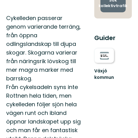
Sök
kollektivtrafik
Beskrivning
Cykelleden passerar
genom varierande terräng,
från öppna
Guider
odlingslandskap till djupa
skogar. Skogarna varierar
från näringsrik lövskog till
mer magra marker med
Växjö
kommun
barrskog.
Hitta
Från cykelsadeln syns inte
ut
i
Rottnen hela tiden, men
hela
cykelleden följer sjön hela
Växjö
vägen runt och ibland
med
sköna
öppnar landskapet upp sig
naturupplevelse...
och man får en fantastisk