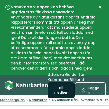
Naturkartan-appen kan behöva
Stän
uppdateras för vissa användare
Användare av Naturkartans app för Android
rapporterar i sommar att appen är seg mm.
Vi rekommenderar att man raderar appen
helt från sin telefon i så fall och laddar ned
igen! Då skall den fungera bättre. Den
befintliga appen skall ersättas av en ny app
efter sommaren. Den gamla appen laddar
all data för hela landet lokalt i appen (för
att klara offline-läge) men det innebär att
den blir för stor för vissa telefoner - då
behöver den raderas och laddas ned igen!
Utforska
Guider
Län
Kommuner
Bli kund
Bli
Logga
medlem
in
Kronobergs län
Naturvärde
Cykelleden från Hovmantorp till Kn