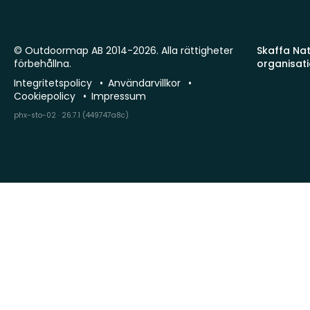
© Outdoormap AB 2014-2026. Alla rättigheter
Skaffa Natu
förbehållna.
organisat
Integritetspolicy
Användarvillkor
Cookiepolicy
Impressum
phx-sto-02 · 26.7.1 (449747a8c)