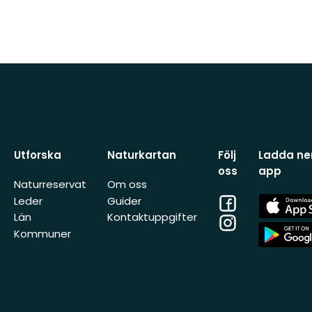
Utforska
Naturkartan
Följ
Ladda ner
oss
app
Naturreservat
Om oss
Facebook
App
Leder
Guider
Store
Län
Kontaktuppgifter
Instagram
App
Kommuner
Store