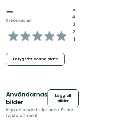
—
:
5
:
4
0 recensioner
:
3
av
:
2
:
1
5
stjärnor
Betygsätt denna plats
Användarnas
Lägg till
bilder
bilder
Inga användarbilder ännu. Bli den
första att dela!