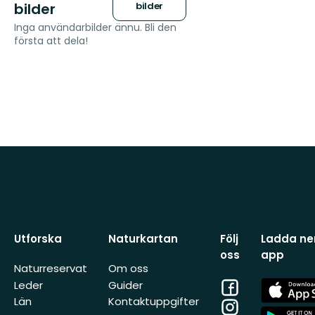
bilder
bilder
Inga användarbilder ännu. Bli den
första att dela!
Utforska
Naturkartan
Följ
Ladda ner
oss
app
Naturreservat
Om oss
Facebook
App
Leder
Guider
Store
Län
Kontaktuppgifter
Instagram
App