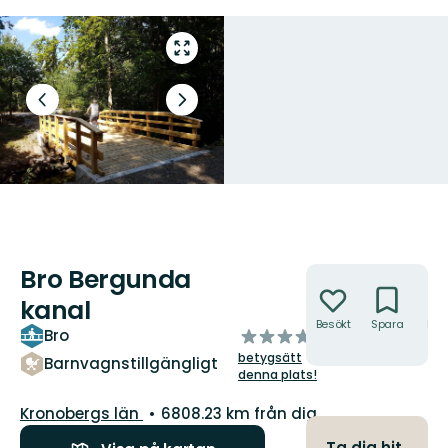
Gå
till
helskärmsläge
Föregående
Nästa
bild
bildspel
Bro Bergunda
Åtgärder
kanal
Besökt
Spara
Hitt
av
Bro
hit
5
betygsätt
Barnvagnstillgängligt
stjärnor
denna plats!
Län:
Kronobergs län
6808.23 km från dig
Ta dig hit