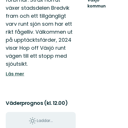
Växjö
kommun
växer stadsdelen Bredvik
Hitta
fram och ett tillgängligt
ut
i
varv runt sjön som har ett
hela
rikt fågelliv. Välkommen ut
Växjö
med
på upptäcktsfärder, 2024
sköna
visar Hop off Växjö runt
naturupplevelse...
vägen till ett stopp med
sjöutsikt.
Läs mer
Väderprognos (kl. 12.00)
Laddar...