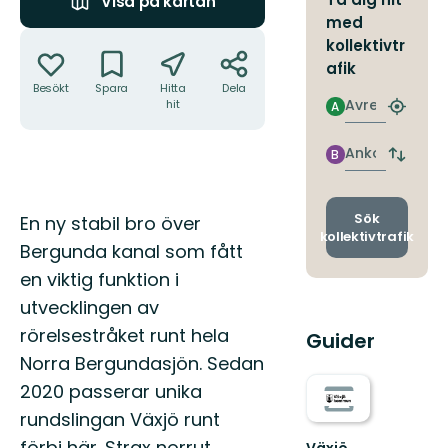
Visa på kartan
med
Åtgärder
kollektivtr
afik
Besökt
Spara
Hitta
Dela
Avresa
hit
A
Hitta
närmas
hållpla
Ankomst
B
Byt
avgång
och
ankomst
Beskrivning
Sök
En ny stabil bro över
kollektivtrafik
Bergunda kanal som fått
en viktig funktion i
utvecklingen av
rörelsestråket runt hela
Guider
Norra Bergundasjön. Sedan
2020 passerar unika
rundslingan Växjö runt
förbi här. Strax norrut