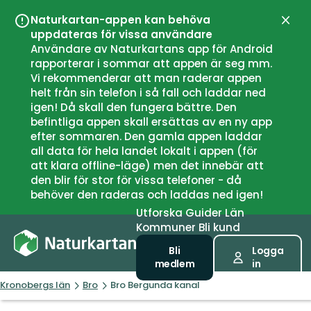
Naturkartan-appen kan behöva
Stän
uppdateras för vissa användare
Användare av Naturkartans app för Android
rapporterar i sommar att appen är seg mm.
Vi rekommenderar att man raderar appen
helt från sin telefon i så fall och laddar ned
igen! Då skall den fungera bättre. Den
befintliga appen skall ersättas av en ny app
efter sommaren. Den gamla appen laddar
all data för hela landet lokalt i appen (för
att klara offline-läge) men det innebär att
den blir för stor för vissa telefoner - då
behöver den raderas och laddas ned igen!
Utforska
Guider
Län
Kommuner
Bli kund
Bli
Logga
medlem
in
Kronobergs län
Bro
Bro Bergunda kanal