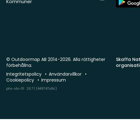
Kommuner
Store
© Outdoormap AB 2014-2026. Alla rättigheter
Skaffa Natu
förbehållna.
organisat
Integritetspolicy
Användarvillkor
Cookiepolicy
Impressum
phx-sto-01 · 26.7.1 (449747a8c)