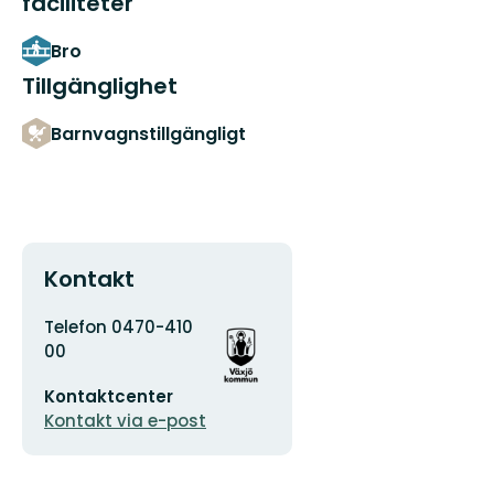
faciliteter
Bro
Tillgänglighet
Barnvagnstillgängligt
Kontakt
Adress
Organisationens
Telefon 0470-410
logotyp
00
E-
Kontaktcenter
postadress
Kontakt via e-post