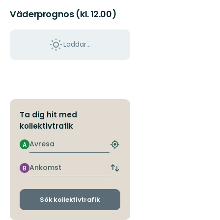
Väderprognos (kl. 12.00)
Laddar...
Ta dig hit med
kollektivtrafik
Avresa
A
Hitta
närmaste
hållplats
Ankomst
B
Byt
avgångs-
och
ankomsthållplatser
Sök kollektivtrafik