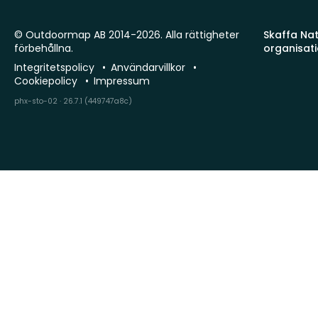
© Outdoormap AB 2014-2026. Alla rättigheter
Skaffa Natu
förbehållna.
organisat
Integritetspolicy
Användarvillkor
Cookiepolicy
Impressum
phx-sto-02 · 26.7.1 (449747a8c)