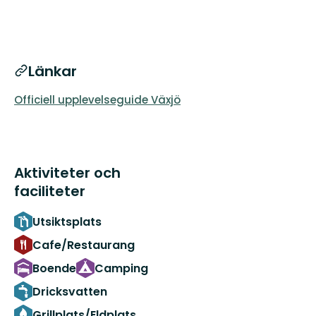
Länkar
Officiell upplevelseguide Växjö
Aktiviteter och
faciliteter
Utsiktsplats
Cafe/Restaurang
Boende
Camping
Dricksvatten
Grillplats/Eldplats