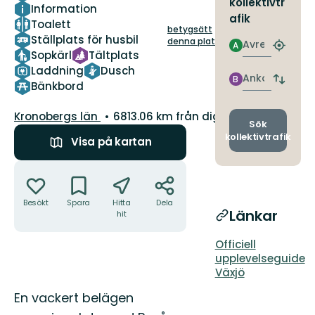
kollektivtr
Information
afik
Toalett
betygsätt
Ställplats för husbil
denna plats!
Avresa
A
Hitta
Sopkärl
Tältplats
närmas
Laddning
Dusch
hållpla
Ankomst
B
Byt
Bänkbord
avgång
och
Län:
Kronobergs län
6813.06 km från dig
ankomst
Sök
kollektivtrafik
Visa på kartan
Åtgärder
Besökt
Spara
Hitta
Dela
Länkar
hit
Officiell
upplevelseguide
Växjö
Beskrivning
En vackert belägen