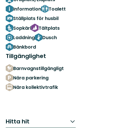
Information
Toalett
Ställplats för husbil
Sopkärl
Tältplats
Laddning
Dusch
Bänkbord
Tillgänglighet
Barnvagnstillgängligt
Nära parkering
Nära kollektivtrafik
Hitta hit