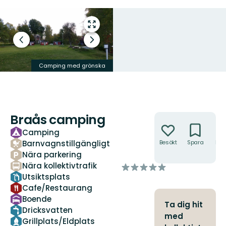
Gå
till
Föregående
Nästa
helskärmsläge
bild
bildspel
Camping med grönska
Servicebyggnad
Braås camping
Åtgärder
Camping
Barnvagnstillgängligt
Besökt
Spara
Hitt
hit
Nära parkering
Nära kollektivtrafik
av
Utsiktsplats
5
stjärnor
Cafe/Restaurang
Boende
Ta dig hit
Dricksvatten
med
Grillplats/Eldplats