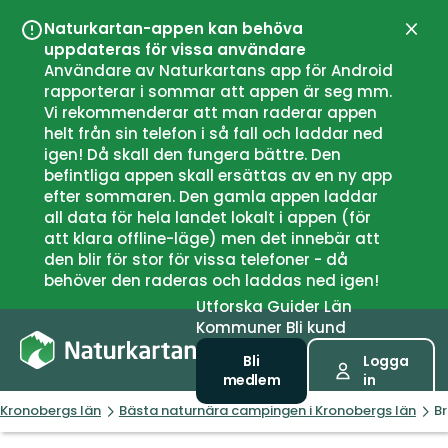
Naturkartan-appen kan behöva
Stän
uppdateras för vissa användare
Användare av Naturkartans app för Android
rapporterar i sommar att appen är seg mm.
Vi rekommenderar att man raderar appen
helt från sin telefon i så fall och laddar ned
igen! Då skall den fungera bättre. Den
befintliga appen skall ersättas av en ny app
efter sommaren. Den gamla appen laddar
all data för hela landet lokalt i appen (för
att klara offline-läge) men det innebär att
den blir för stor för vissa telefoner - då
behöver den raderas och laddas ned igen!
Utforska
Guider
Län
Kommuner
Bli kund
Bli
Logga
medlem
in
Kronobergs län
Bästa naturnära campingen i Kronobergs län
B