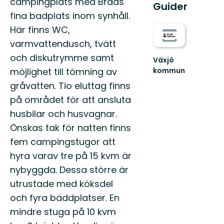
campingplats med Braås
Guider
fina badplats inom synhåll.
Här finns WC,
varmvattendusch, tvätt
och diskutrymme samt
Växjö
möjlighet till tömning av
kommun
Hitta
gråvatten. Tio eluttag finns
ut
på området för att ansluta
i
hela
husbilar och husvagnar.
Växjö
Önskas tak för natten finns
med
sköna
fem campingstugor att
naturupplevelse...
hyra varav tre på 15 kvm är
nybyggda. Dessa större är
utrustade med köksdel
och fyra bäddplatser. En
mindre stuga på 10 kvm