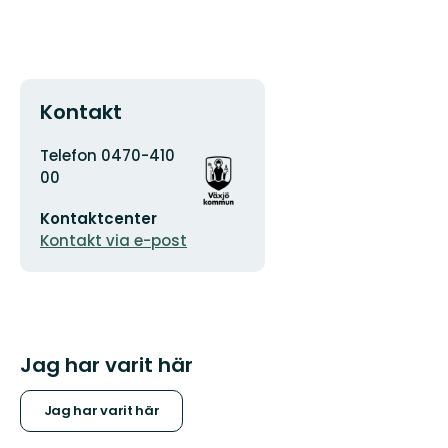
Kontakt
Adress
Organisationens
Telefon 0470-410
logotyp
00
E-
Kontaktcenter
postadress
Kontakt via e-post
Jag har varit här
Jag har varit här