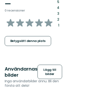
—
:
5
:
4
0 recensioner
:
3
av
:
2
:
1
5
stjärnor
Betygsätt denna plats
Användarnas
Lägg till
bilder
bilder
Inga användarbilder ännu. Bli den
första att dela!