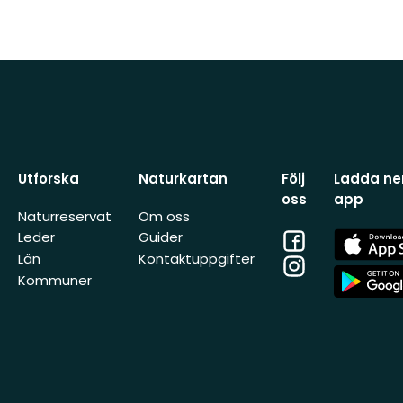
Utforska
Naturkartan
Följ
Ladda ner
oss
app
Naturreservat
Om oss
Facebook
App
Leder
Guider
Store
Län
Kontaktuppgifter
Instagram
App
Kommuner
Store