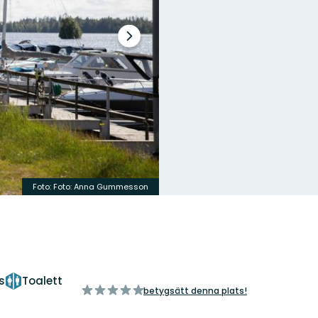
Nästa
bildspel
Foto: Foto: Anna Gummesson
s
Toalett
av
betygsätt denna plats!
5