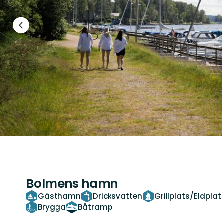
Föregående
bild
Bolmens hamn
Gästhamn
Dricksvatten
Grillplats/Eldplat
Brygga
Båtramp