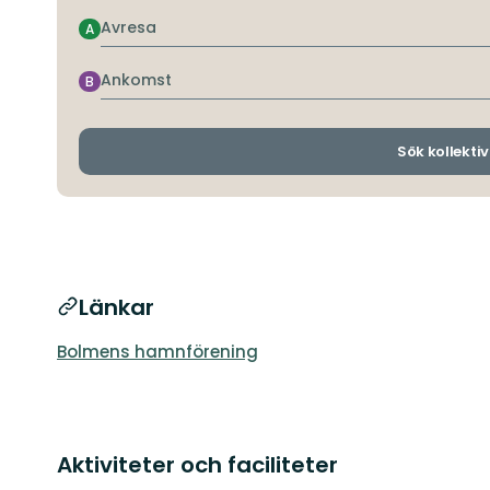
Avresa
A
Ankomst
B
Sök kollektiv
Länkar
Bolmens hamnförening
Aktiviteter och faciliteter