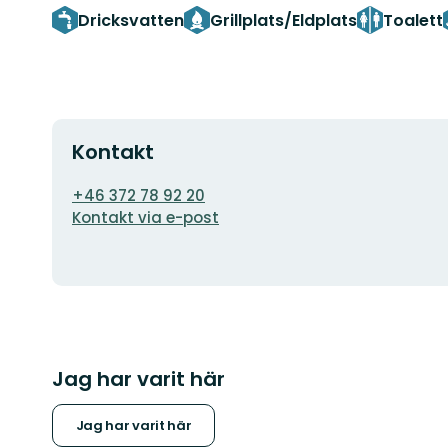
Dricksvatten
Grillplats/Eldplats
Toalett
Kontakt
E-
+46 372 78 92 20
postadress
Kontakt via e-post
Jag har varit här
Jag har varit här