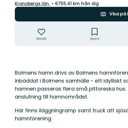
Län:
Kronobergs län
6755.41 km från dig
Visa på
Åtgärder
Besökt
Spara
Beskrivning
Bolmens hamn drivs av Bolmens hamnföreni
inbäddat i Bolmens samhälle - ett idylliskt s
hamnen passeras flera små pittoreska hus. E
anslutning till hamnområdet.
Här finns iläggningramp samt truck att sjö
hamnförening.