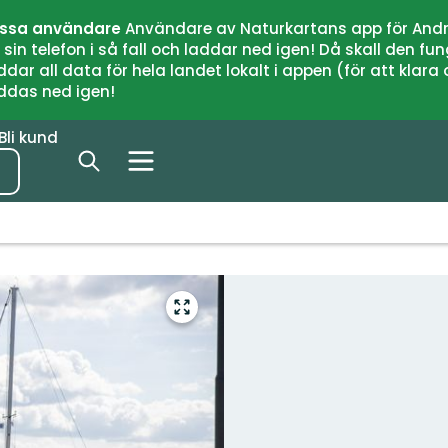
issa användare
Användare av Naturkartans app för Andr
n telefon i så fall och laddar ned igen! Då skall den fun
 all data för hela landet lokalt i appen (för att klara of
addas ned igen!
Bli kund
Gå
till
helskärmsläge