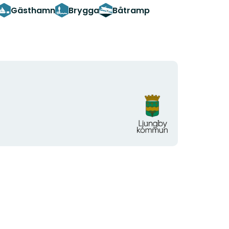
Gästhamn
Brygga
Båtramp
Organisationens
logotyp