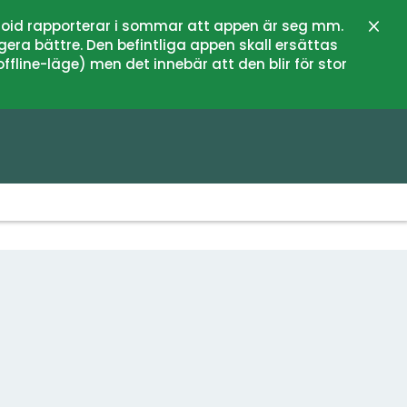
oid rapporterar i sommar att appen är seg mm.
Stän
gera bättre. Den befintliga appen skall ersättas
fline-läge) men det innebär att den blir för stor