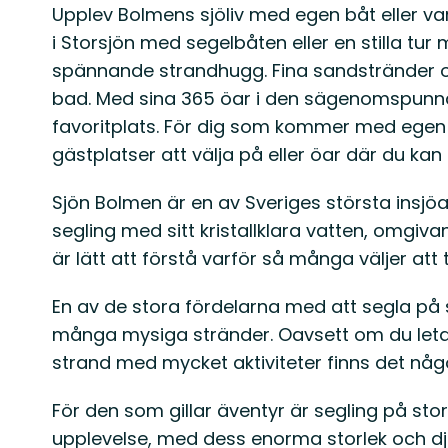
Upplev Bolmens sjöliv med egen båt eller var
i Storsjön med segelbåten eller en stilla tur 
spännande strandhugg. Fina sandstränder oc
bad. Med sina 365 öar i den sägenomspunna s
favoritplats. För dig som kommer med egen
gästplatser att välja på eller öar där du ka
Sjön Bolmen är en av Sveriges största insjöa
segling med sitt kristallklara vatten, omgi
är lätt att förstå varför så många väljer att ti
En av de stora fördelarna med att segla på
många mysiga stränder. Oavsett om du letar ef
strand med mycket aktiviteter finns det något
För den som gillar äventyr är segling på s
upplevelse, med dess enorma storlek och dj