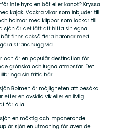
för inte hyra en båt eller kanot? Kryssa
med kajak. Vackra vikar som inbjuder till
h holmar med klippor som lockar till
jön är det lätt att hitta sin egna
 båt finns också flera hamnar med
n göra strandhugg vid.
r och är en populär destination för
vande grönska och lugna atmosfär. Det
llbringa sin fritid här.
 sjön Bolmen är möjligheten att besöka
ter en avskild vik eller en livlig
 för alla.
torsjön en mäktig och imponerande
up är sjön en utmaning för även de