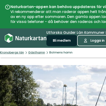
Naturkartan-appen kan behöva uppdateras för v
Vi rekommenderar att man raderar appen helt från si
av en ny app efter sommaren. Den gamla appen laddar
för vissa telefoner - då behöver den raderas och l
Utforska
Guider
Län
Kommuner
Bli medlem
Logga in
Kronobergs län
Gästhamn
Bolmens hamn