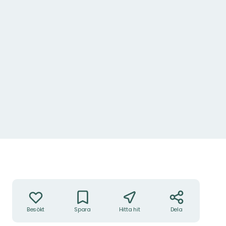
Foto: Foto: Anna Gummesson
Åtgärder
Besökt
Spara
Hitta hit
Dela