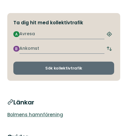
Ta dig hit med kollektivtrafik
Avresa
A
Hitta
närmaste
hållplats
Ankomst
B
Byt
avgångs-
och
ankomsthållp
Sök kollektivtrafik
Länkar
Bolmens hamnförening