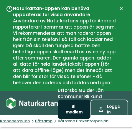
Naturkartan-appen kan behöva
Stän
uppdateras för vissa användare
Användare av Naturkartans app för Android
rapporterar i sommar att appen är seg mm.
Vi rekommenderar att man raderar appen
helt från sin telefon i så fall och laddar ned
igen! Då skall den fungera bättre. Den
befintliga appen skall ersättas av en ny app
efter sommaren. Den gamla appen laddar
all data för hela landet lokalt i appen (för
att klara offline-läge) men det innebär att
den blir för stor för vissa telefoner - då
behöver den raderas och laddas ned igen!
Utforska
Guider
Län
Kommuner
Bli kund
Bli
Logga
medlem
in
Kronobergs län
Båtramp
Båtramp Bräkentorpasjön