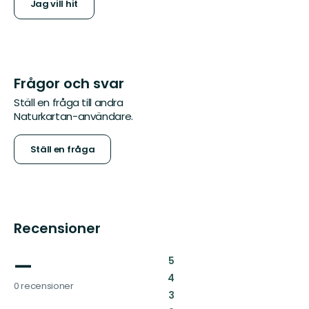
Jag vill hit
Frågor och svar
Ställ en fråga till andra
Naturkartan-användare.
Ställ en fråga
Recensioner
—
:
5
:
4
0 recensioner
:
3