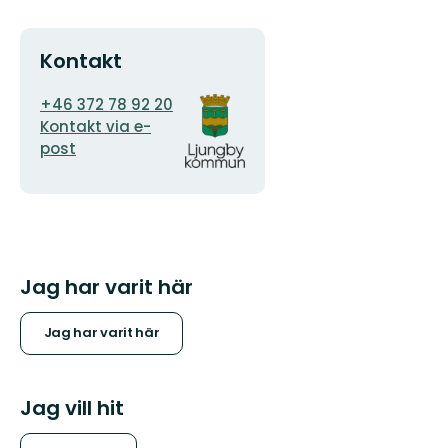
Kontakt
E-
Organisationens
+46 372 78 92 20
postadress
logotyp
Kontakt via e-
post
Jag har varit här
Jag har varit här
Jag vill hit