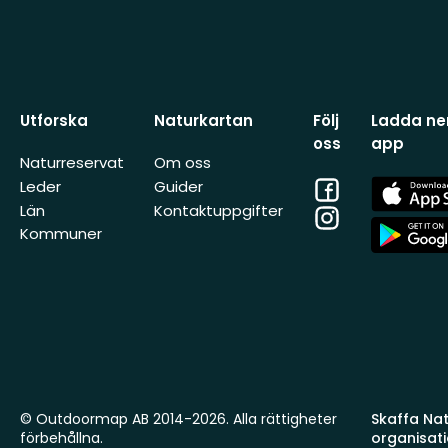
Utforska
Naturkartan
Följ
Ladda ner
oss
app
Naturreservat
Om oss
Facebook
App
Leder
Guider
Store
Län
Kontaktuppgifter
Instagram
App
Kommuner
Store
© Outdoormap AB 2014-2026. Alla rättigheter
Skaffa Natu
förbehållna.
organisat