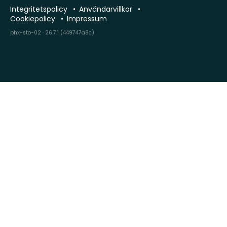
Integritetspolicy
Användarvillkor
Cookiepolicy
Impressum
phx-sto-02 · 26.7.1 (449747a8c)