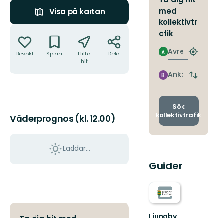
med
Visa på kartan
kollektivtr
Åtgärder
afik
Avresa
A
Besökt
Spara
Hitta
Dela
Hitta
hit
närmas
hållpla
Ankomst
B
Byt
avgång
och
ankomst
Sök
kollektivtrafik
Väderprognos (kl. 12.00)
Laddar...
Guider
Ljungby