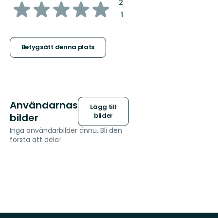
av
:
2
:
1
5
stjärnor
Betygsätt denna plats
Användarnas
Lägg till
bilder
bilder
Inga användarbilder ännu. Bli den
första att dela!