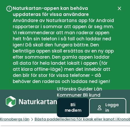
Naturkartan-appen kan behöva
Stän
uppdateras för vissa användare
Användare av Naturkartans app för Android
rapporterar i sommar att appen är seg mm.
Vi rekommenderar att man raderar appen
helt från sin telefon i så fall och laddar ned
igen! Då skall den fungera bättre. Den
befintliga appen skall ersättas av en ny app
efter sommaren. Den gamla appen laddar
all data för hela landet lokalt i appen (för
att klara offline-läge) men det innebär att
den blir för stor för vissa telefoner - då
behöver den raderas och laddas ned igen!
Utforska
Guider
Län
Kommuner
Bli kund
Bli
Logga
medlem
in
Kronobergs län
Bästa paddellederna för kajak eller kanot i Krono