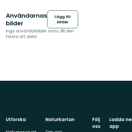
Användarnas
Lägg till
bilder
bilder
Inga användarbilder ännu. Bli den
första att dela!
Utforska
Naturkartan
Följ
Ladda ner
oss
app
Naturreservat
Om oss