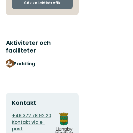
ankomsthållplatser
Sök kollektivtrafik
Aktiviteter och
faciliteter
Paddling
Kontakt
E-
Organisationens
+46 372 78 92 20
postadress
logotyp
Kontakt via e-
post