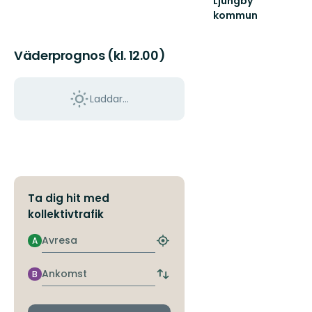
Ljungby
kommun
Lämna
vägen,
Väderprognos (kl. 12.00)
ta
spåret.
Laddar...
Ta dig hit med
kollektivtrafik
Avresa
A
Hitta
närmaste
hållplats
Ankomst
B
Byt
avgångs-
och