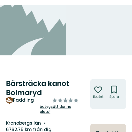
Bärsträcka kanot
Åtgärder
Bolmaryd
Besökt
Spara
Hitt
av
Paddling
hit
5
betygsätt denna
plats!
stjärnor
Län:
Kronobergs län
6762.75 km från dig