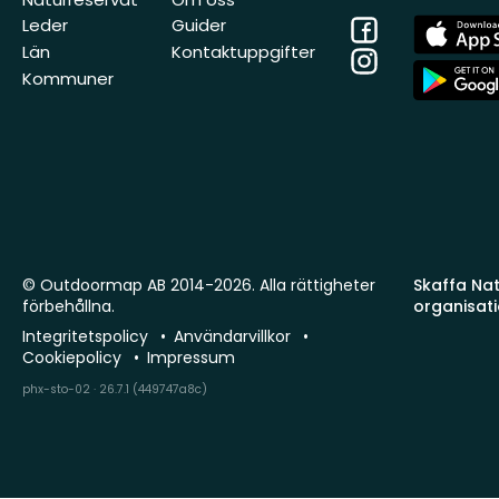
Facebook
App
Leder
Guider
Store
Län
Kontaktuppgifter
Instagram
App
Kommuner
Store
© Outdoormap AB 2014-2026. Alla rättigheter
Skaffa Natu
förbehållna.
organisat
Integritetspolicy
Användarvillkor
Cookiepolicy
Impressum
phx-sto-02 · 26.7.1 (449747a8c)