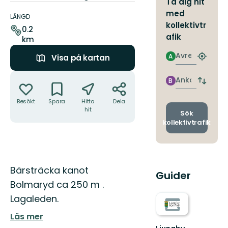
Ta dig hit
Information
med
om
LÄNGD
kollektivtr
leden
0.2
afik
km
Avresa
A
Visa på kartan
Hitta
närmas
Åtgärder
hållpla
Ankomst
B
Byt
avgång
Besökt
Spara
Hitta
Dela
och
hit
ankomst
Sök
kollektivtrafik
Beskrivning
Bärsträcka kanot
Guider
Bolmaryd ca 250 m .
Lagaleden.
Läs mer