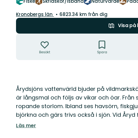
Fiske
Skridskor/Isbana
Naturvärde
Padd
Län:
Kronobergs län
6823.34 km från dig
Visa på
Åtgärder
Besökt
Spara
Beskrivning
Årydsjöns vattenvärld bjuder på vildmarkskä
är långsmal och följs av vikar och öar. Från
ropande storlom. Ibland ses havsörn, fiskgju
björkna och gärs trivs också i sjön. Vid Åryd 
Läs mer