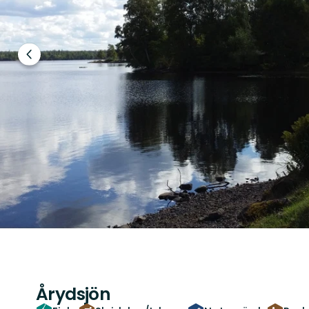
Föregående
bild
Årydsjön