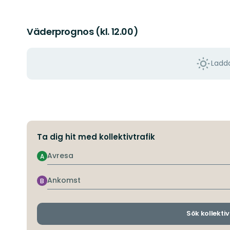
Väderprognos (kl. 12.00)
Ladda
Ta dig hit med kollektivtrafik
Avresa
A
Ankomst
B
Sök kollektiv