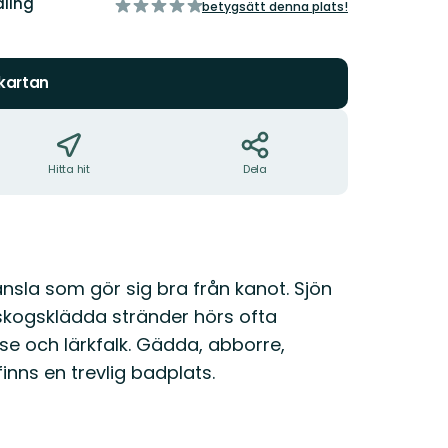
ling
av
betygsätt denna plats!
5
stjärnor
 kartan
Hitta hit
Dela
nsla som gör sig bra från kanot. Sjön
 skogsklädda stränder hörs ofta
se och lärkfalk. Gädda, abborre,
finns en trevlig badplats.