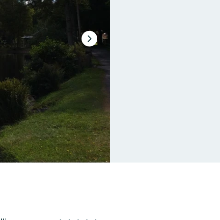
Nästa
bildspel