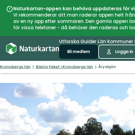
Naturkartan-appen kan behöva uppdateras för v
Vi rekommenderar att man raderar appen helt från si
av en ny app efter sommaren. Den gamla appen laddar
för vissa telefoner - då behöver den raderas och l
Utforska
Guider
Län
Kommuner
Bli medlem
Logga in
Kronobergs län
Bästa fisket i Kronobergs län
Årydsjön