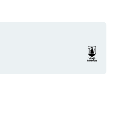
Organisationens
logotyp