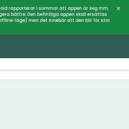
oid rapporterar i sommar att appen är seg mm.
Stän
gera bättre. Den befintliga appen skall ersättas
fline-läge) men det innebär att den blir för stor