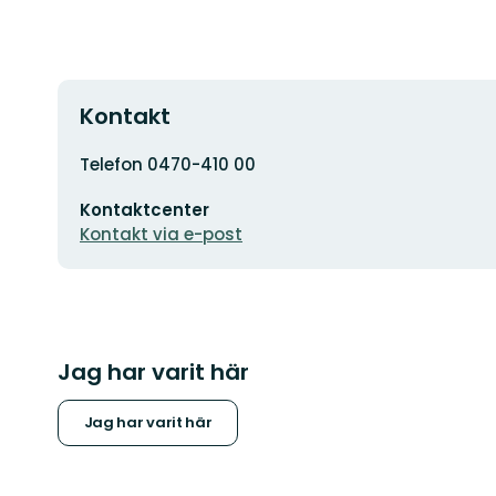
Kontakt
Adress
Telefon 0470-410 00
E-
Kontaktcenter
postadress
Kontakt via e-post
Jag har varit här
Jag har varit här