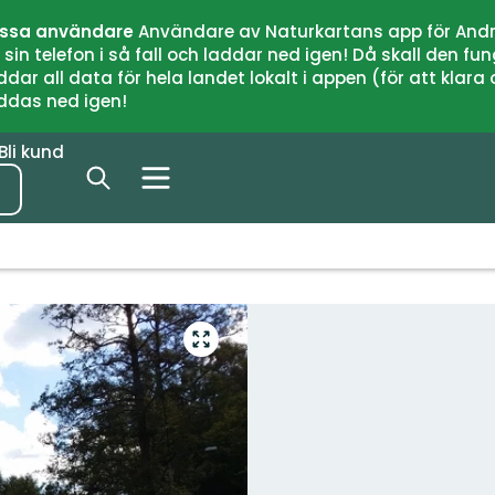
issa användare
Användare av Naturkartans app för Andr
n telefon i så fall och laddar ned igen! Då skall den fun
 all data för hela landet lokalt i appen (för att klara of
addas ned igen!
Bli kund
Gå
till
helskärmsläge