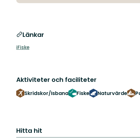
Länkar
iFiske
Aktiviteter och faciliteter
Skridskor/Isbana
Fiske
Naturvärde
P
Hitta hit