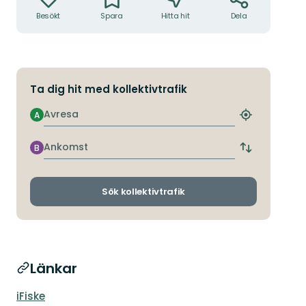
Besökt
Spara
Hitta hit
Dela
Ta dig hit med kollektivtrafik
Avresa
A
Hitta
närmaste
hållplats
Ankomst
B
Byt
avgångs-
och
ankomsthållp
Sök kollektivtrafik
Länkar
iFiske