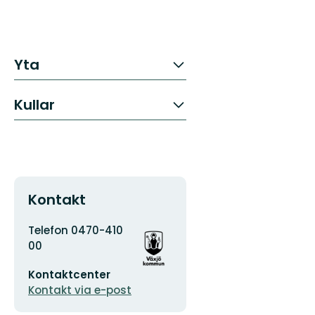
Yta
Kullar
Kontakt
Adress
Organisationens
Telefon 0470-410
logotyp
00
E-
Kontaktcenter
postadress
Kontakt via e-post