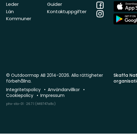
Facebook
App
Leder
Guider
Store
Län
Kontaktuppgifter
Instagram
App
Kommuner
Store
© Outdoormap AB 2014-2026. Alla rättigheter
Skaffa Natu
förbehållna.
organisat
Integritetspolicy
Användarvillkor
Cookiepolicy
Impressum
phx-sto-01 · 26.7.1 (449747a8c)