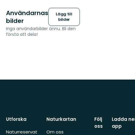
Användarnas
Lägg till
bilder
bilder
Inga användarbilder ännu. Bli den
första att dela!
Utforska
Naturkartan
Följ
Ladda ner
oss
app
Naturreservat
Om oss