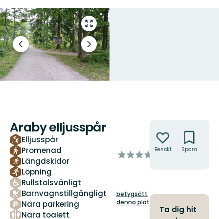
Gå
till
helskärmsläge
Föregående
Nästa
bild
bildspel
Araby elljusspår
Åtgärder
Elljusspår
Promenad
Besökt
Spara
Hitt
av
hit
Längdskidor
5
Löpning
stjärnor
Rullstolsvänligt
Barnvagnstillgängligt
betygsätt
denna plats!
Nära parkering
Ta dig hit
Nära toalett