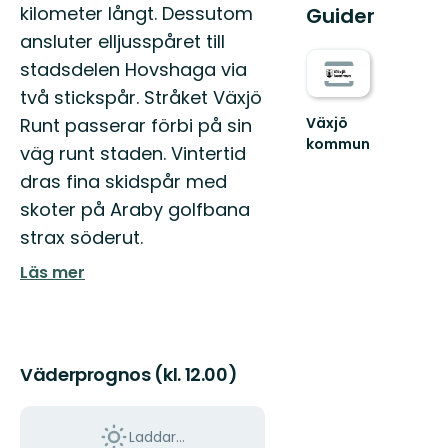
kilometer långt. Dessutom
Guider
ansluter elljusspåret till
stadsdelen Hovshaga via
två stickspår. Stråket Växjö
Växjö
Runt passerar förbi på sin
kommun
väg runt staden. Vintertid
Hitta
dras fina skidspår med
ut
i
skoter på Araby golfbana
hela
strax söderut.
Växjö
med
Läs mer
sköna
naturupplevelse...
Väderprognos (kl. 12.00)
Laddar...