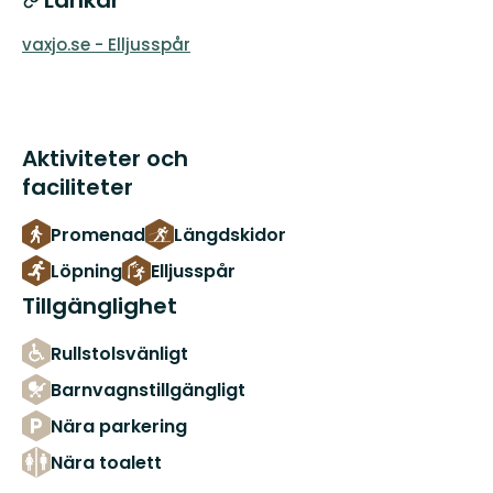
vaxjo.se - Elljusspår
Aktiviteter och
faciliteter
Promenad
Längdskidor
Löpning
Elljusspår
Tillgänglighet
Rullstolsvänligt
Barnvagnstillgängligt
Nära parkering
Nära toalett