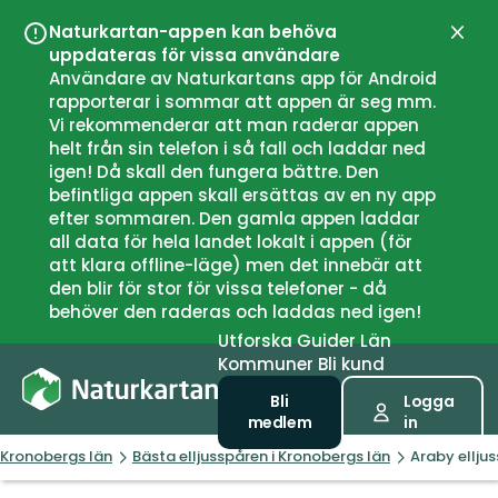
Naturkartan-appen kan behöva
Stän
uppdateras för vissa användare
Användare av Naturkartans app för Android
rapporterar i sommar att appen är seg mm.
Vi rekommenderar att man raderar appen
helt från sin telefon i så fall och laddar ned
igen! Då skall den fungera bättre. Den
befintliga appen skall ersättas av en ny app
efter sommaren. Den gamla appen laddar
all data för hela landet lokalt i appen (för
att klara offline-läge) men det innebär att
den blir för stor för vissa telefoner - då
behöver den raderas och laddas ned igen!
Utforska
Guider
Län
Kommuner
Bli kund
Bli
Logga
medlem
in
Kronobergs län
Bästa elljusspåren i Kronobergs län
Araby ellju