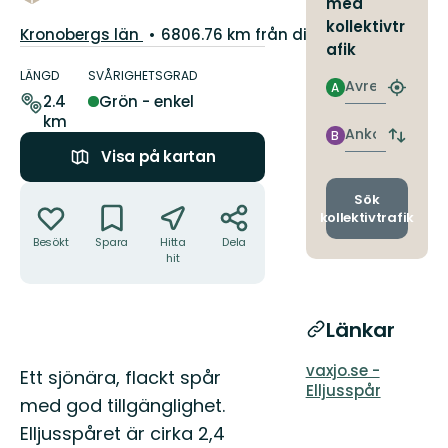
med
kollektivtr
Län:
Kronobergs län
6806.76 km från dig
afik
Information
om
LÄNGD
SVÅRIGHETSGRAD
Avresa
A
Hitta
leden
2.4
Grön - enkel
närmas
km
hållpla
Ankomst
B
Byt
Visa på kartan
avgång
och
Åtgärder
ankomst
Sök
kollektivtrafik
Besökt
Spara
Hitta
Dela
hit
Länkar
vaxjo.se -
Beskrivning
Ett sjönära, flackt spår
Elljusspår
med god tillgänglighet.
Elljusspåret är cirka 2,4