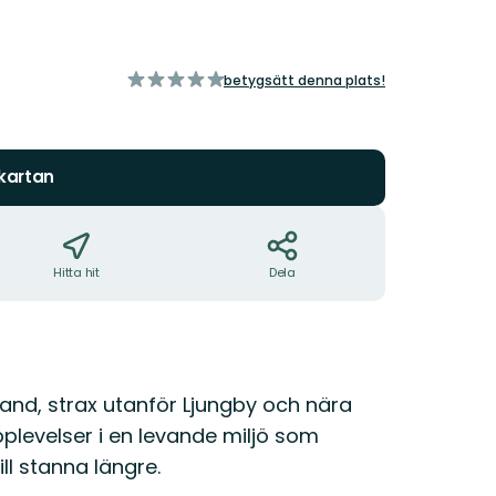
av
betygsätt denna plats!
5
stjärnor
 kartan
Hitta hit
Dela
land, strax utanför Ljungby och nära
plevelser i en levande miljö som
ll stanna längre.