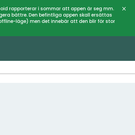
oid rapporterar i sommar att appen är seg mm.
Stän
gera bättre. Den befintliga appen skall ersättas
fline-läge) men det innebär att den blir för stor