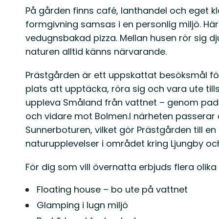
På gården finns café, lanthandel och eget k
formgivning samsas i en personlig miljö. Här
vedugnsbakad pizza. Mellan husen rör sig dju
naturen alltid känns närvarande.
Prästgården är ett uppskattat besöksmål fö
plats att upptäcka, röra sig och vara ute ti
uppleva Småland från vattnet – genom paddli
och vidare mot Bolmen.I närheten passerar 
Sunnerboturen, vilket gör Prästgården till en
naturupplevelser i området kring Ljungby oc
För dig som vill övernatta erbjuds flera olik
Floating house – bo ute på vattnet
Glamping i lugn miljö