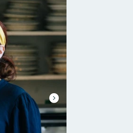
Nästa
bildspel