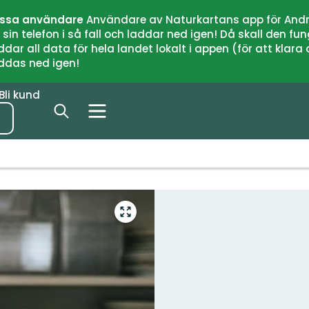
issa användare
Användare av Naturkartans app för Andr
n telefon i så fall och laddar ned igen! Då skall den fun
 all data för hela landet lokalt i appen (för att klara of
addas ned igen!
Bli kund
Gå
till
helskärmsläge