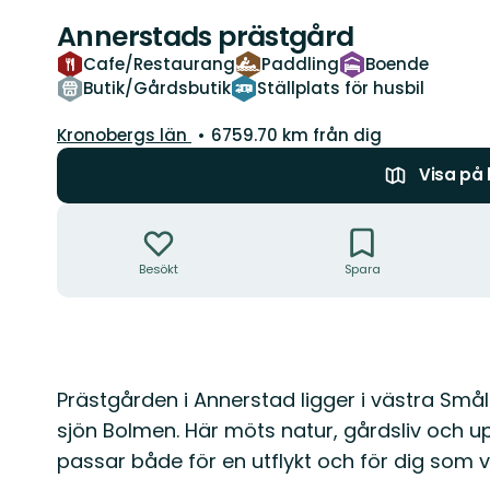
Annerstads prästgård
Cafe/Restaurang
Paddling
Boende
Butik/Gårdsbutik
Ställplats för husbil
Län:
Kronobergs län
6759.70 km från dig
Visa på
Åtgärder
Besökt
Spara
Beskrivning
Prästgården i Annerstad ligger i västra Små
sjön Bolmen. Här möts natur, gårdsliv och up
passar både för en utflykt och för dig som vi