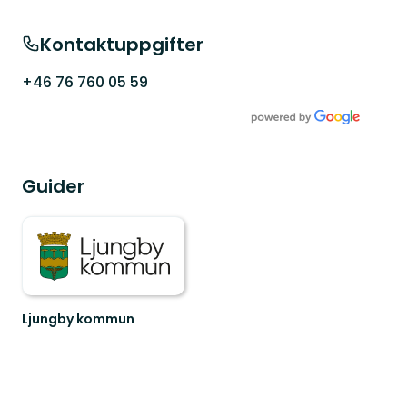
Kontaktuppgifter
+46 76 760 05 59
Guider
Ljungby kommun
Lämna
vägen,
ta
spåret.