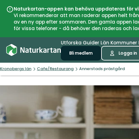
Naturkartan-appen kan behöva uppdateras för v
Vi rekommenderar att man raderar appen helt från si
av en ny app efter sommaren. Den gamla appen laddar
för vissa telefoner - då behöver den raderas och l
Utforska
Guider
Län
Kommuner
Bli medlem
Logga in
Kronobergs län
Cafe/Restaurang
Annerstads prästgård