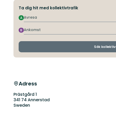
Ta dig hit med kollektivtrafik
Avresa
A
Ankomst
B
Sök kollektiv
Adress
Prästgård 1
341 74 Annerstad
Sweden