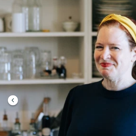
Föregående
bild