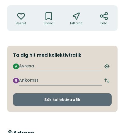
Åtgärder
Besökt
Spara
Hitta hit
Dela
Ta dig hit med kollektivtrafik
Avresa
A
Hitta
närmaste
hållplats
Ankomst
B
Byt
avgångs-
och
ankomsthållp
Sök kollektivtrafik