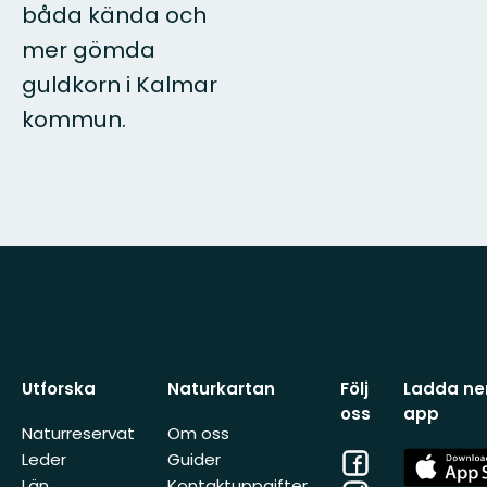
båda kända och
mer gömda
guldkorn i Kalmar
kommun.
Utforska
Naturkartan
Följ
Ladda ner
oss
app
Naturreservat
Om oss
Facebook
App
Leder
Guider
Store
Län
Kontaktuppgifter