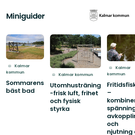
Miniguider
Kalmar
Kalmar
kommun
kommun
Kalmar kommun
Sommarens
Fritidsfis
Utomhusträning
bäst bad
–
-frisk luft, frihet
kombine
och fysisk
spänning
styrka
avkoppli
och
njutning