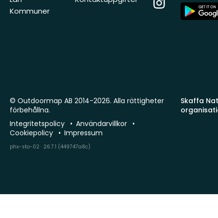
Instagram
App
Kommuner
Store
© Outdoormap AB 2014-2026. Alla rättigheter
Skaffa Natu
förbehållna.
organisat
Integritetspolicy
Användarvillkor
Cookiepolicy
Impressum
phx-sto-02 · 26.7.1 (449747a8c)