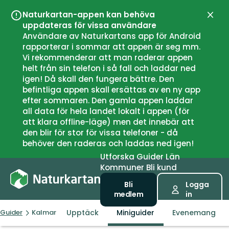
Naturkartan-appen kan behöva
Stän
uppdateras för vissa användare
Användare av Naturkartans app för Android
rapporterar i sommar att appen är seg mm.
Vi rekommenderar att man raderar appen
helt från sin telefon i så fall och laddar ned
igen! Då skall den fungera bättre. Den
befintliga appen skall ersättas av en ny app
efter sommaren. Den gamla appen laddar
all data för hela landet lokalt i appen (för
att klara offline-läge) men det innebär att
den blir för stor för vissa telefoner - då
behöver den raderas och laddas ned igen!
Utforska
Guider
Län
Kommuner
Bli kund
Bli
Logga
medlem
in
Upptäck
Miniguider
Evenemang
Guider
Kalmar kommun