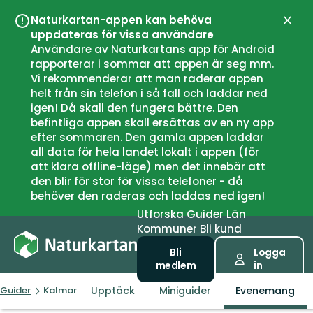
Naturkartan-appen kan behöva
Stän
uppdateras för vissa användare
Användare av Naturkartans app för Android
rapporterar i sommar att appen är seg mm.
Vi rekommenderar att man raderar appen
helt från sin telefon i så fall och laddar ned
igen! Då skall den fungera bättre. Den
befintliga appen skall ersättas av en ny app
efter sommaren. Den gamla appen laddar
all data för hela landet lokalt i appen (för
att klara offline-läge) men det innebär att
den blir för stor för vissa telefoner - då
behöver den raderas och laddas ned igen!
Utforska
Guider
Län
Kommuner
Bli kund
Bli
Logga
medlem
in
Upptäck
Miniguider
Evenemang
Guider
Kalmar kommun