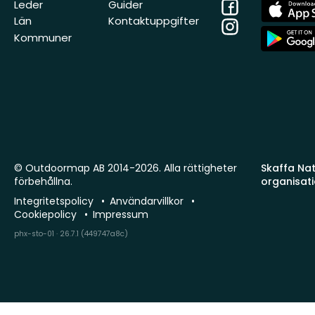
Facebook
App
Leder
Guider
Store
Län
Kontaktuppgifter
Instagram
App
Kommuner
Store
© Outdoormap AB 2014-2026. Alla rättigheter
Skaffa Natu
förbehållna.
organisat
Integritetspolicy
Användarvillkor
Cookiepolicy
Impressum
phx-sto-01 · 26.7.1 (449747a8c)