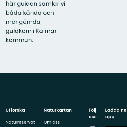
här guiden samlar vi
båda kända och
mer gömda
guldkorn i Kalmar
kommun.
Utforska
Naturkartan
Följ
Ladda ner
oss
app
Naturreservat
Om oss