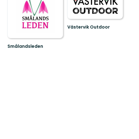
Västervik Outdoor
Upptäck
Västerviks
oslagbara
Smålandsleden
natur.
Upplev
En
Smålands
guide
omväxlande
ti...
natur
och
rika
kultu...