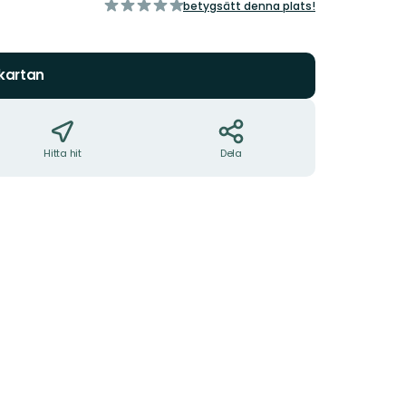
av
betygsätt denna plats!
5
stjärnor
 kartan
Hitta hit
Dela