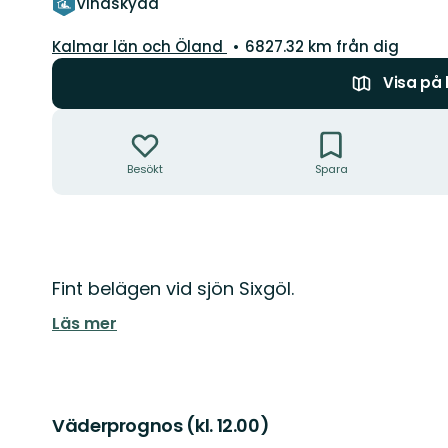
Vindskydd
Län:
Kalmar län och Öland
6827.32 km från dig
Visa på
Åtgärder
Besökt
Spara
Beskrivning
Fint belägen vid sjön Sixgöl.
Läs mer
Väderprognos (kl. 12.00)