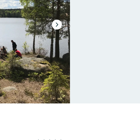
Nästa
bildspel