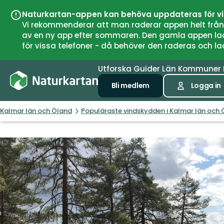
Naturkartan-appen kan behöva uppdateras för v
Vi rekommenderar att man raderar appen helt från si
av en ny app efter sommaren. Den gamla appen laddar
för vissa telefoner - då behöver den raderas och l
Utforska
Guider
Län
Kommuner
Bli medlem
Logga in
Kalmar län och Öland
Populäraste vindskydden i Kalmar län och 