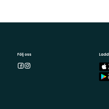
Följ oss
Ladd
Facebook
Instagram
App
Stor
App
Stor