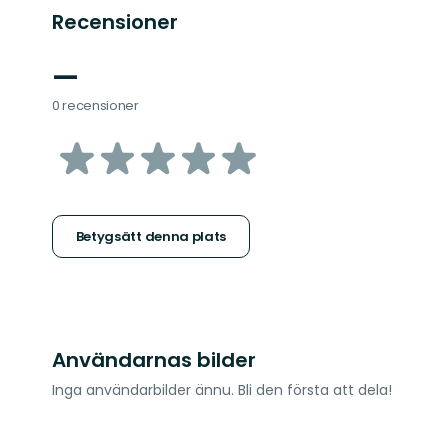
Recensioner
—
0 recensioner
av
5
stjärnor
Betygsätt denna plats
Användarnas bilder
Inga användarbilder ännu. Bli den första att dela!