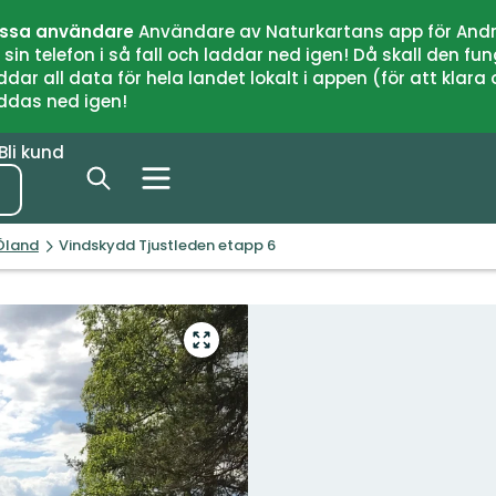
issa användare
Användare av Naturkartans app för Andr
n telefon i så fall och laddar ned igen! Då skall den fun
 all data för hela landet lokalt i appen (för att klara of
addas ned igen!
Bli kund
Öland
Vindskydd Tjustleden etapp 6
Gå
till
helskärmsläge