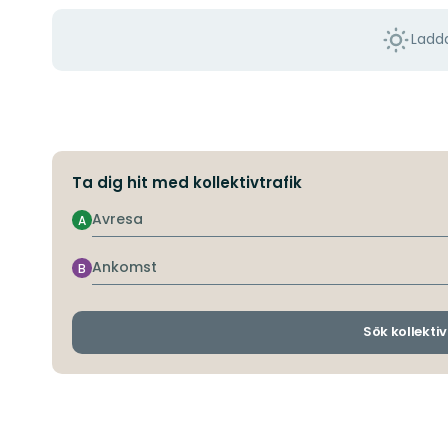
Ladda
Ta dig hit med kollektivtrafik
Avresa
A
Ankomst
B
Sök kollektiv