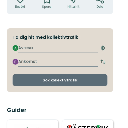
Besökt
Spara
Hitta hit
Dela
Ta dig hit med kollektivtrafik
Avresa
A
Hitta
närmaste
hållplats
Ankomst
B
Byt
avgångs-
och
ankomsthållp
Sök kollektivtrafik
Guider