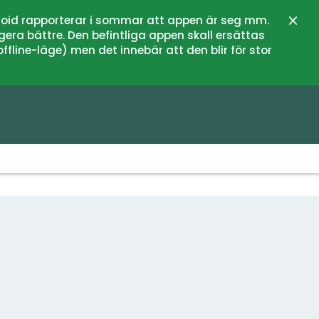
oid rapporterar i sommar att appen är seg mm.
Stän
gera bättre. Den befintliga appen skall ersättas
fline-läge) men det innebär att den blir för stor