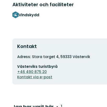
Aktiviteter och faciliteter
Vindskydd
Kontakt
Adress
Adress: Stora torget 4, 59333 Västervik
E-
Västerviks turistbyrå
postadress
+46 490 875 20
Kontakt via e-post
Jag har varit här
1