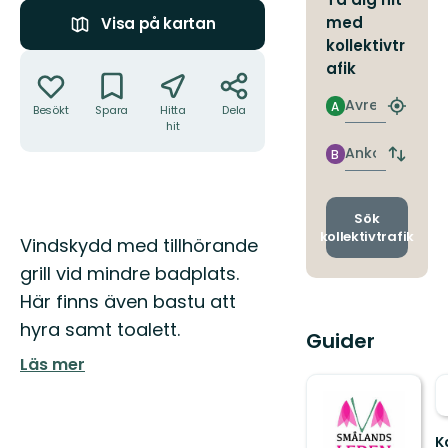
med
Visa på kartan
kollektivtr
Åtgärder
afik
Avresa
A
Besökt
Spara
Hitta
Dela
Hitta
hit
närmas
hållpla
Ankomst
B
Byt
avgång
och
ankomst
Sök
kollektivtrafik
Beskrivning
Vindskydd med tillhörande
grill vid mindre badplats.
Här finns även bastu att
hyra samt toalett.
Guider
Läs mer
K