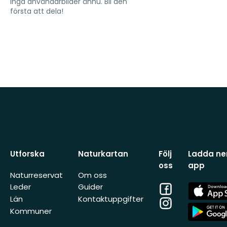
Inga användarbilder ännu. Bli den
första att dela!
Utforska
Naturkartan
Följ
Ladda ner
oss
app
Naturreservat
Om oss
Facebook
App
Leder
Guider
Store
Län
Kontaktuppgifter
Instagram
App
Kommuner
Store