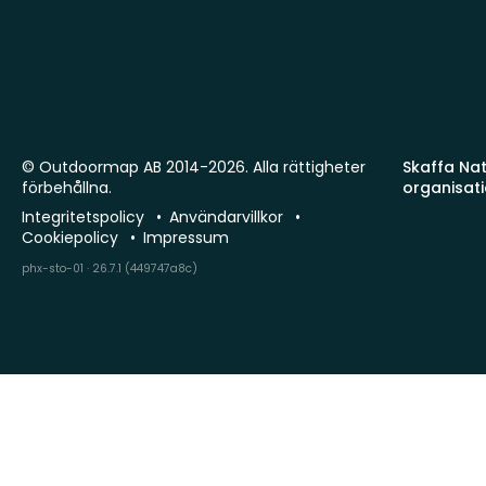
© Outdoormap AB 2014-2026. Alla rättigheter
Skaffa Natu
förbehållna.
organisat
Integritetspolicy
Användarvillkor
Cookiepolicy
Impressum
phx-sto-01 · 26.7.1 (449747a8c)