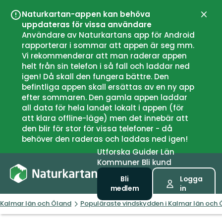
Naturkartan-appen kan behöva
Stän
uppdateras för vissa användare
Användare av Naturkartans app för Android
rapporterar i sommar att appen är seg mm.
Vi rekommenderar att man raderar appen
helt från sin telefon i så fall och laddar ned
igen! Då skall den fungera bättre. Den
befintliga appen skall ersättas av en ny app
efter sommaren. Den gamla appen laddar
all data för hela landet lokalt i appen (för
att klara offline-läge) men det innebär att
den blir för stor för vissa telefoner - då
behöver den raderas och laddas ned igen!
Utforska
Guider
Län
Kommuner
Bli kund
Bli
Logga
medlem
in
Kalmar län och Öland
Populäraste vindskydden i Kalmar län och 