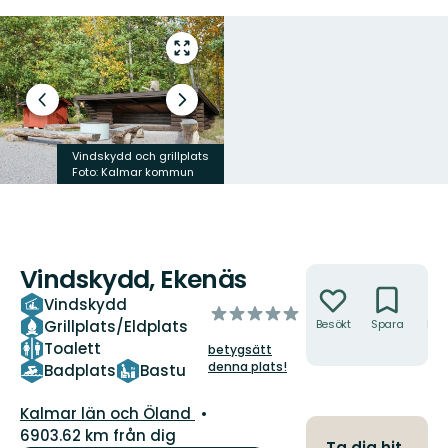
Gå
till
helskärmsläge
Föregående
Nästa
bild
bildspel
Vindskydd och grillplats
Badplats
Foto: Kalmar kommun
Foto: Lina Jakobsson
Vindskydd, Ekenäs
Åtgärder
Vindskydd
av
Grillplats/Eldplats
Besökt
Spara
Hitt
5
hit
Toalett
betygsätt
stjärnor
denna plats!
Badplats
Bastu
Län:
Kalmar län och Öland
6903.62 km från dig
Ta dig hit