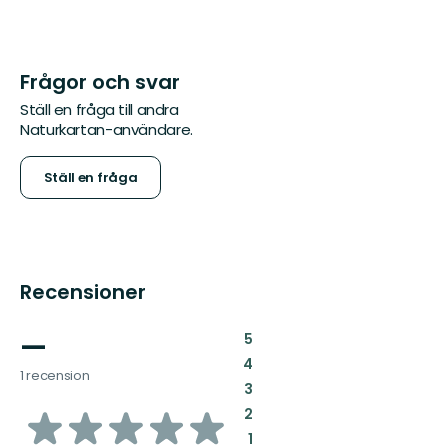
Frågor och svar
Ställ en fråga till andra
Naturkartan-användare.
Ställ en fråga
Recensioner
—
:
5
:
4
1 recension
:
3
av
:
2
:
1