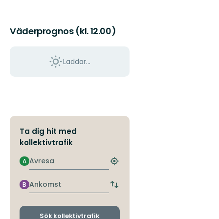
Väderprognos (kl. 12.00)
Laddar...
Ta dig hit med
kollektivtrafik
Avresa
A
Hitta
närmaste
hållplats
Ankomst
B
Byt
avgångs-
och
ankomsthållplatser
Sök kollektivtrafik