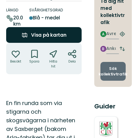
Ta dig hit
Information
med
om
LÄNGD
SVÅRIGHETSGRAD
kollektivtr
leden
20.0
Blå - medel
afik
km
Avresa
A
Visa på kartan
Hitta
närmas
Åtgärder
hållpla
Ankomst
B
Byt
avgång
Besökt
Spara
Hitta
Dela
och
hit
ankomst
Sök
kollektivtrafik
Beskrivning
En fin runda som via
Guider
stigarna och
skogsvägarna i närheten
av Saxberget (bakom
Arla-fabriken) tar dig ut i