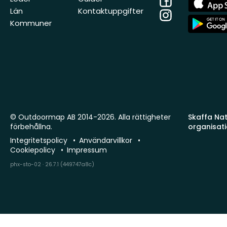
Store
Län
Kontaktuppgifter
Instagram
App
Kommuner
Store
© Outdoormap AB 2014-2026. Alla rättigheter
Skaffa Natu
förbehållna.
organisat
Integritetspolicy
Användarvillkor
Cookiepolicy
Impressum
phx-sto-02 · 26.7.1 (449747a8c)