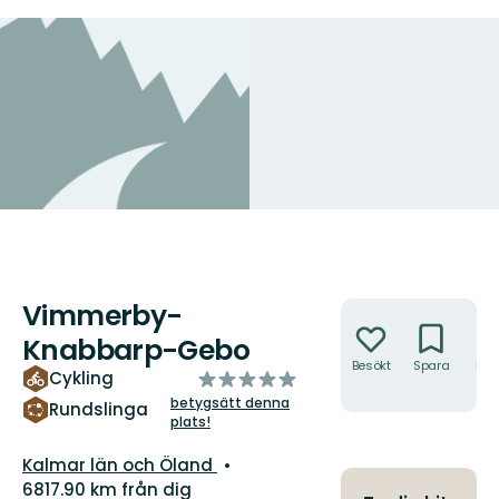
Vimmerby-
Åtgärder
Knabbarp-Gebo
Besökt
Spara
Hitt
av
Cykling
hit
5
betygsätt denna
Rundslinga
plats!
stjärnor
Län:
Kalmar län och Öland
6817.90 km från dig