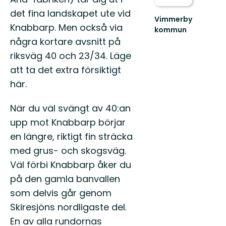
det fina landskapet ute vid
Vimmerby
Knabbarp. Men också via
kommun
Välkommen
några kortare avsnitt på
till
riksväg 40 och 23/34. Läge
Vimmerbys
fantastiska
att ta det extra försiktigt
natur!
här.
När du väl svängt av 40:an
upp mot Knabbarp börjar
en längre, riktigt fin sträcka
med grus- och skogsväg.
Väl förbi Knabbarp åker du
på den gamla banvallen
som delvis går genom
Skiresjöns nordligaste del.
En av alla rundornas