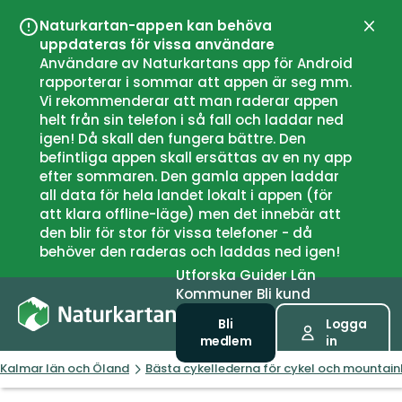
Naturkartan-appen kan behöva
Stän
uppdateras för vissa användare
Användare av Naturkartans app för Android
rapporterar i sommar att appen är seg mm.
Vi rekommenderar att man raderar appen
helt från sin telefon i så fall och laddar ned
igen! Då skall den fungera bättre. Den
befintliga appen skall ersättas av en ny app
efter sommaren. Den gamla appen laddar
all data för hela landet lokalt i appen (för
att klara offline-läge) men det innebär att
den blir för stor för vissa telefoner - då
behöver den raderas och laddas ned igen!
Utforska
Guider
Län
Kommuner
Bli kund
Bli
Logga
medlem
in
Kalmar län och Öland
Bästa cykellederna för cykel och mountain