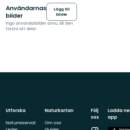
Användarnas
Lägg till
bilder
bilder
Inga användarbilder ännu. Bli den
första att dela!
Utforska
Naturkartan
Följ
Ladda ner
oss
app
Naturreservat
Om oss
Facebook
App
Leder
Guider