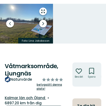
Gå
till
helskärmsläge
Föregående
Nästa
bild
bildspel
Foto: Lina Jakobsson
Foto: Kalmar kommun
Våtmarksområde,
Åtgärder
Ljungnäs
Besökt
Spara
Hitt
av
Naturvärde
hit
5
betygsätt denna
plats!
stjärnor
Län:
Kalmar län och Öland
6897.20 km från dig
Ta dig hit