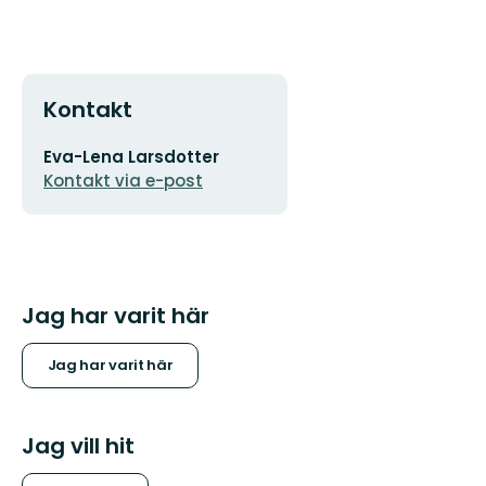
Kontakt
E-
Eva-Lena Larsdotter
postadress
Kontakt via e-post
Jag har varit här
Jag har varit här
Jag vill hit