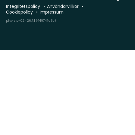
Integritetspolicy
Användarvillkor
Cookiepolicy
Impressum
phx-sto-02 · 26.7.1 (449747a8c)