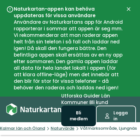
Naturkartan-appen kan behöva
Stän
uppdateras för vissa användare
Användare av Naturkartans app för Android
rapporterar i sommar att appen är seg mm.
Vi rekommenderar att man raderar appen
helt från sin telefon i så fall och laddar ned
igen! Då skall den fungera bättre. Den
befintliga appen skall ersättas av en ny app
efter sommaren. Den gamla appen laddar
all data för hela landet lokalt i appen (för
att klara offline-läge) men det innebär att
den blir för stor för vissa telefoner - då
behöver den raderas och laddas ned igen!
Utforska
Guider
Län
Kommuner
Bli kund
Bli
Logga
medlem
in
Kalmar län och Öland
Naturvärde
Våtmarksområde, Ljungnäs