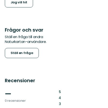
Jag vill hit
Frågor och svar
Ställ en fråga till andra
Naturkartan-användare.
Ställ en fråga
Recensioner
—
:
5
:
4
0 recensioner
:
3