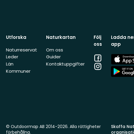
Utforska
Naturkartan
Följ
Ladda ner
oss
app
Naturreservat
Om oss
Facebook
App
Leder
Guider
Store
Län
Kontaktuppgifter
Instagram
App
Kommuner
Store
© Outdoormap AB 2014-2026. Alla rättigheter
Skaffa Natu
förbehållna.
organisat