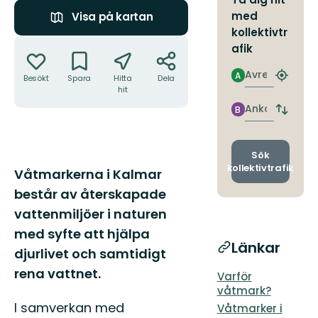
med
Visa på kartan
kollektivtr
Åtgärder
afik
Avresa
A
Besökt
Spara
Hitta
Dela
Hitta
hit
närmas
hållpla
Ankomst
B
Byt
avgång
och
ankomst
Sök
kollektivtrafik
Beskrivning
Våtmarkerna i Kalmar
består av återskapade
vattenmiljöer i naturen
med syfte att hjälpa
Länkar
djurlivet och samtidigt
rena vattnet.
Varför
våtmark?
I samverkan med
Våtmarker i