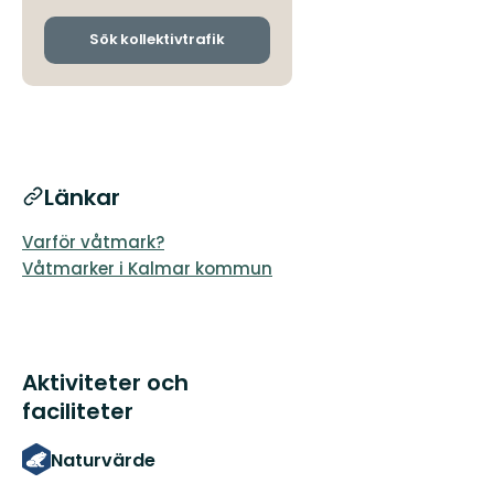
och
ankomsthållplatser
Sök kollektivtrafik
Länkar
Varför våtmark?
Våtmarker i Kalmar kommun
Aktiviteter och
faciliteter
Naturvärde