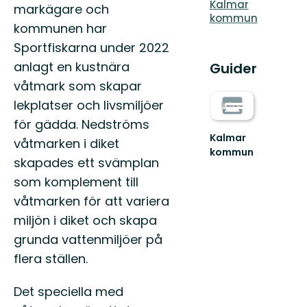
Kalmar
markägare och
kommun
kommunen har
Sportfiskarna under 2022
anlagt en kustnära
Guider
våtmark som skapar
lekplatser och livsmiljöer
för gädda. Nedströms
Kalmar
våtmarken i diket
kommun
skapades ett svämplan
Välkommen
till
som komplement till
natursköna
våtmarken för att variera
Kalmar!
miljön i diket och skapa
grunda vattenmiljöer på
flera ställen.
Det speciella med