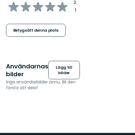
av
:
2
:
1
5
stjärnor
Betygsätt denna plats
Användarnas
Lägg till
bilder
bilder
Inga användarbilder ännu. Bli den
första att dela!