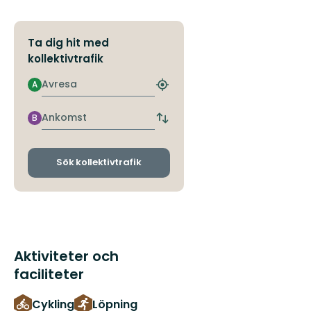
Ta dig hit med
kollektivtrafik
Avresa
A
Hitta
närmaste
hållplats
Ankomst
B
Byt
avgångs-
och
ankomsthållplatser
Sök kollektivtrafik
Aktiviteter och
faciliteter
Cykling
Löpning