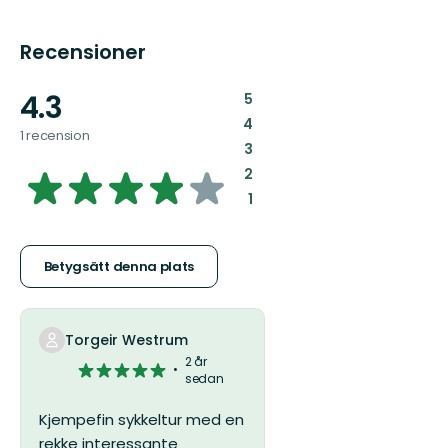
Recensioner
4.3
:
5
:
4
1 recension
:
3
4.2624777183600715
:
2
:
1
av
5
Betygsätt denna plats
stjärnor
Torgeir Westrum
2 år
5
sedan
av
5
Kjempefin sykkeltur med en
stjärnor
rekke interessante