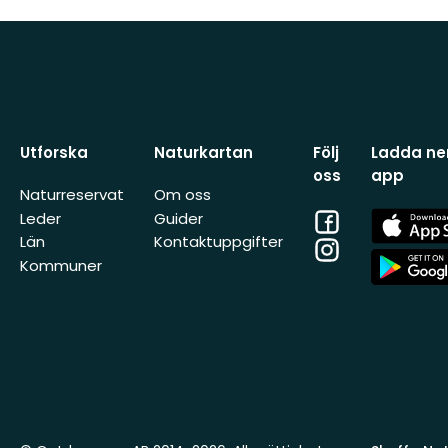
Utforska
Naturkartan
Följ
Ladda ner
oss
app
Naturreservat
Om oss
Facebook
App
Leder
Guider
Store
Län
Kontaktuppgifter
Instagram
App
Kommuner
Store