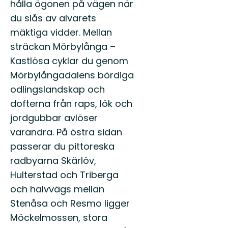
Ölands
hålla ögonen på vägen när
unika
du slås av alvarets
natur
mäktiga vidder. Mellan
du
också!
sträckan Mörbylånga –
Kastlösa cyklar du genom
Mörbylångadalens bördiga
odlingslandskap och
dofterna från raps, lök och
jordgubbar avlöser
varandra. På östra sidan
passerar du pittoreska
radbyarna Skärlöv,
Hulterstad och Triberga
och halvvägs mellan
Stenåsa och Resmo ligger
Möckelmossen, stora