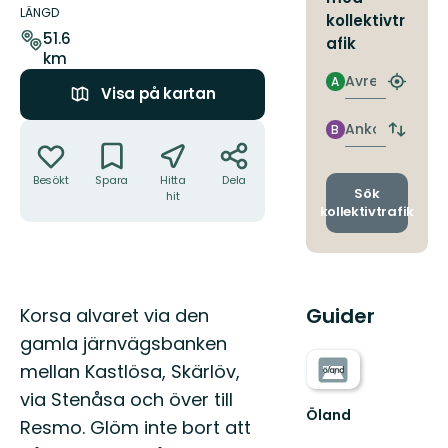
om
LÄNGD
kollektivtr
leden
51.6
afik
km
Avresa
A
Hitta
Visa på kartan
närmas
hållpla
Åtgärder
Ankomst
B
Byt
avgång
och
Besökt
Spara
Hitta
Dela
ankomst
Sök
hit
kollektivtrafik
Beskrivning
Guider
Korsa alvaret via den
gamla järnvägsbanken
mellan Kastlösa, Skärlöv,
via Stenåsa och över till
Öland
Resmo. Glöm inte bort att
Upplev