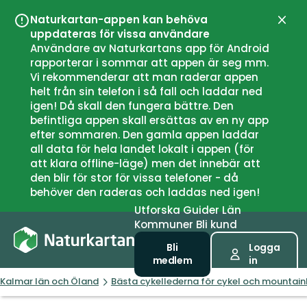
Naturkartan-appen kan behöva
Stän
uppdateras för vissa användare
Användare av Naturkartans app för Android
rapporterar i sommar att appen är seg mm.
Vi rekommenderar att man raderar appen
helt från sin telefon i så fall och laddar ned
igen! Då skall den fungera bättre. Den
befintliga appen skall ersättas av en ny app
efter sommaren. Den gamla appen laddar
all data för hela landet lokalt i appen (för
att klara offline-läge) men det innebär att
den blir för stor för vissa telefoner - då
behöver den raderas och laddas ned igen!
Utforska
Guider
Län
Kommuner
Bli kund
Bli
Logga
medlem
in
Kalmar län och Öland
Bästa cykellederna för cykel och mountain