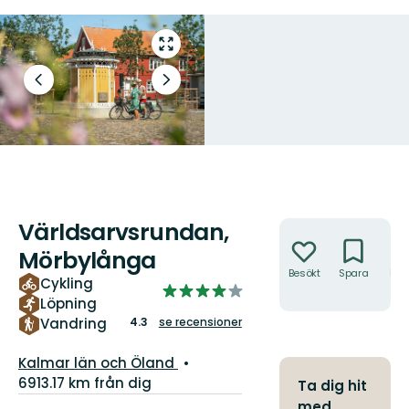
Gå
till
helskärmsläge
Föregående
Nästa
bild
bildspel
Världsarvsrundan,
Åtgärder
Mörbylånga
Besökt
Spara
Hitt
Cykling
4.2624777183600715
hit
Löpning
av
4.3
se recensioner
Vandring
5
stjärnor
Län:
Kalmar län och Öland
6913.17 km från dig
Ta dig hit
Information
med