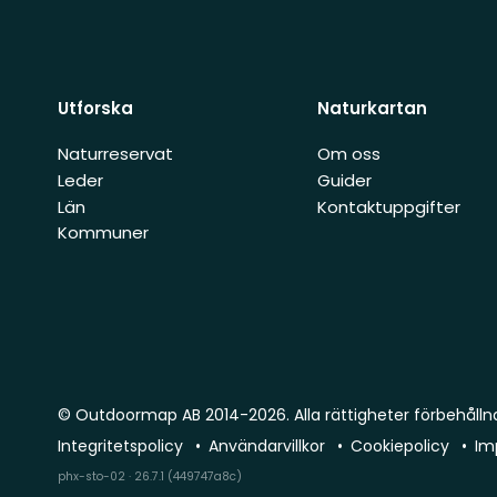
Utforska
Naturkartan
Naturreservat
Om oss
Leder
Guider
Län
Kontaktuppgifter
Kommuner
© Outdoormap AB 2014-2026. Alla rättigheter förbehålln
Integritetspolicy
Användarvillkor
Cookiepolicy
Im
phx-sto-02 · 26.7.1 (449747a8c)