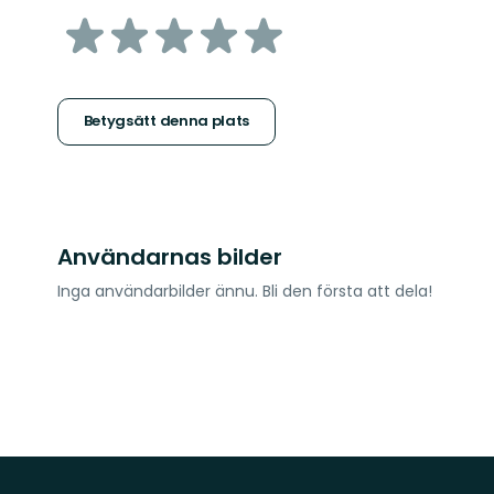
av
5
stjärnor
Betygsätt denna plats
Användarnas bilder
Inga användarbilder ännu. Bli den första att dela!