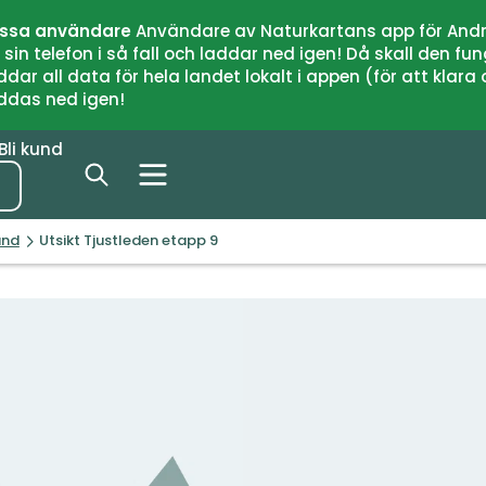
issa användare
Användare av Naturkartans app för Andr
n telefon i så fall och laddar ned igen! Då skall den fun
 all data för hela landet lokalt i appen (för att klara of
addas ned igen!
Bli kund
and
Utsikt Tjustleden etapp 9