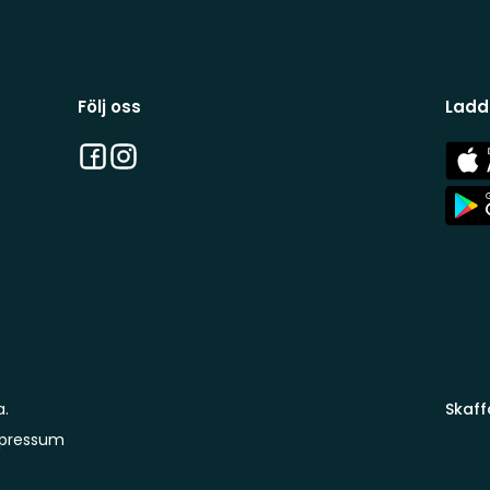
Följ oss
Ladd
Facebook
Instagram
App
Stor
App
Stor
a.
Skaff
pressum