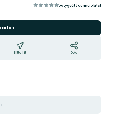
av
betygsätt denna plats!
5
stjärnor
 kartan
Hitta hit
Dela
r...