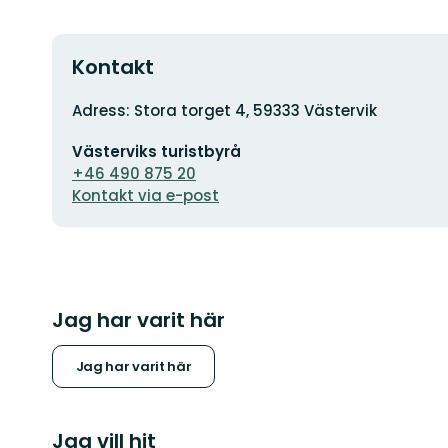
Kontakt
Adress
Adress: Stora torget 4, 59333 Västervik
E-
Västerviks turistbyrå
postadress
+46 490 875 20
Kontakt via e-post
Jag har varit här
Jag har varit här
Jag vill hit