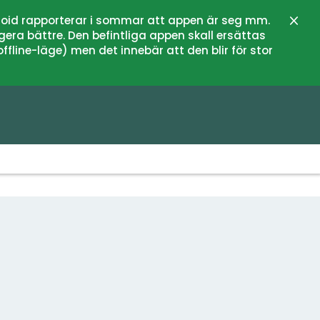
oid rapporterar i sommar att appen är seg mm.
Stän
gera bättre. Den befintliga appen skall ersättas
fline-läge) men det innebär att den blir för stor