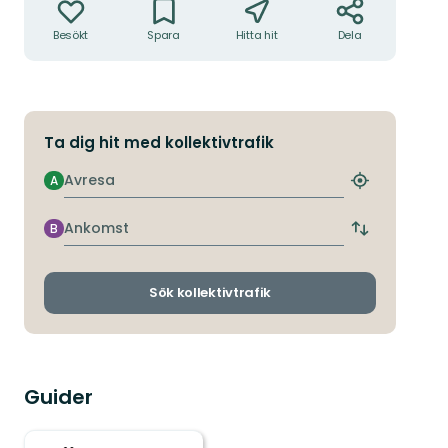
Besökt
Spara
Hitta hit
Dela
Ta dig hit med kollektivtrafik
Avresa
A
Hitta
närmaste
hållplats
Ankomst
B
Byt
avgångs-
och
ankomsthållp
Sök kollektivtrafik
Guider