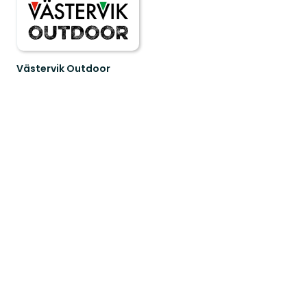
Västervik Outdoor
Upptäck
Västerviks
oslagbara
natur.
En
guide
ti...