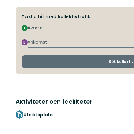
Ta dig hit med kollektivtrafik
Avresa
A
Ankomst
B
Sök kollektiv
Aktiviteter och faciliteter
Utsiktsplats