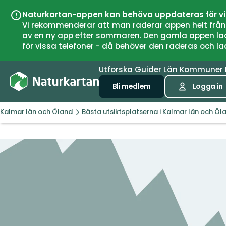
Naturkartan-appen kan behöva uppdateras för v
Vi rekommenderar att man raderar appen helt från si
av en ny app efter sommaren. Den gamla appen laddar
för vissa telefoner - då behöver den raderas och l
Utforska
Guider
Län
Kommuner
Bli medlem
Logga in
Kalmar län och Öland
Bästa utsiktsplatserna i Kalmar län och Öl