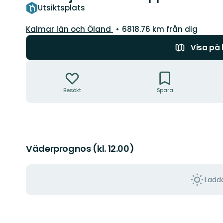
Utsiktsplats
Län:
Kalmar län och Öland
6818.76 km från dig
Visa på
Åtgärder
Besökt
Spara
Väderprognos (kl. 12.00)
Ladda