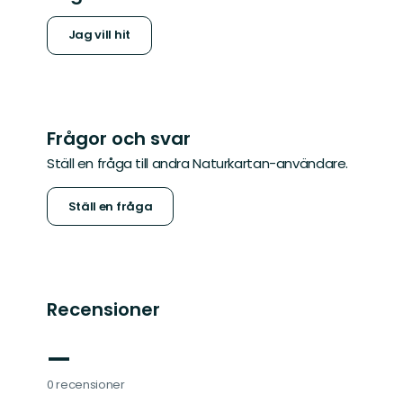
Jag vill hit
Frågor och svar
Ställ en fråga till andra Naturkartan-användare.
Ställ en fråga
Recensioner
—
0 recensioner