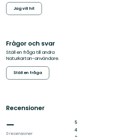
Jag vill hit
Frågor och svar
Ställ en fråga till andra
Naturkartan-användare.
Ställ en fråga
Recensioner
—
:
5
:
4
0 recensioner