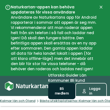
Naturkartan-appen kan behöva
Stän
uppdateras för vissa användare
Användare av Naturkartans app för Android
rapporterar i sommar att appen är seg mm.
Vi rekommenderar att man raderar appen
helt från sin telefon i så fall och laddar ned
igen! Då skall den fungera bättre. Den
befintliga appen skall ersättas av en ny app
efter sommaren. Den gamla appen laddar
all data för hela landet lokalt i appen (för
att klara offline-läge) men det innebär att
den blir för stor för vissa telefoner - då
behöver den raderas och laddas ned igen!
Utforska
Guider
Län
Kommuner
Bli kund
Bli
Logga
medlem
in
Kalmar län och Öland
Bästa utsiktsplatserna i Kalmar län och Öl