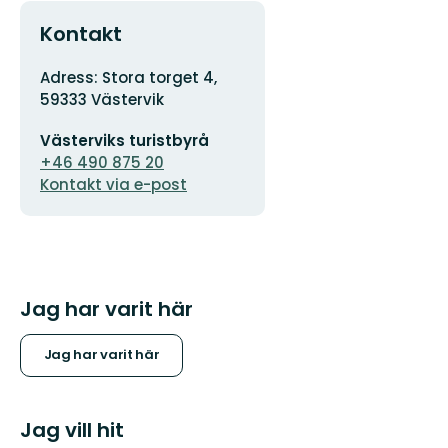
Kontakt
Adress
Adress: Stora torget 4,
59333 Västervik
E-
Västerviks turistbyrå
postadress
+46 490 875 20
Kontakt via e-post
Jag har varit här
Jag har varit här
Jag vill hit