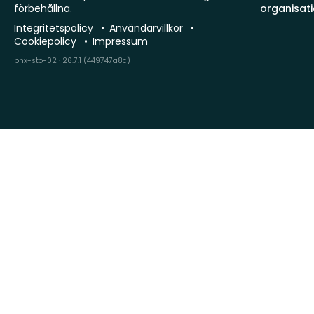
förbehållna.
organisat
Integritetspolicy
Användarvillkor
Cookiepolicy
Impressum
phx-sto-02 · 26.7.1 (449747a8c)