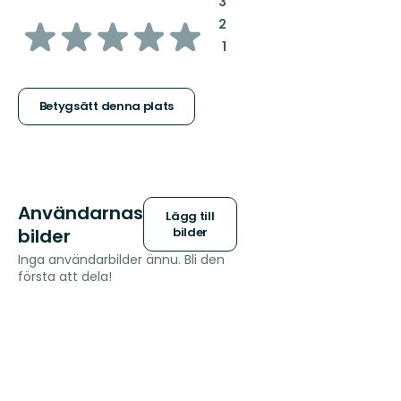
:
3
av
:
2
:
1
5
stjärnor
Betygsätt denna plats
Användarnas
Lägg till
bilder
bilder
Inga användarbilder ännu. Bli den
första att dela!