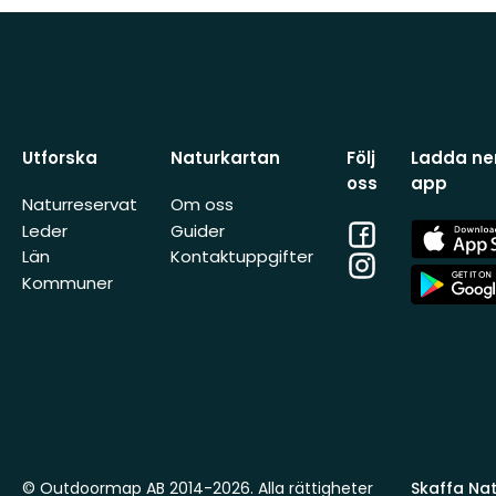
Utforska
Naturkartan
Följ
Ladda ner
oss
app
Naturreservat
Om oss
Facebook
App
Leder
Guider
Store
Län
Kontaktuppgifter
Instagram
App
Kommuner
Store
© Outdoormap AB 2014-2026. Alla rättigheter
Skaffa Natu