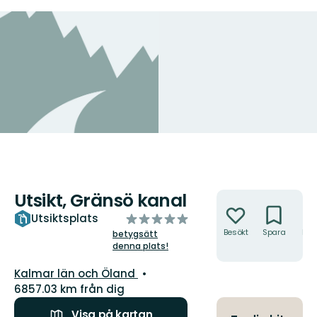
Utsikt, Gränsö kanal
Åtgärder
av
Utsiktsplats
5
Besökt
Spara
Hitt
betygsätt
hit
denna plats!
stjärnor
Län:
Kalmar län och Öland
6857.03 km från dig
Visa på kartan