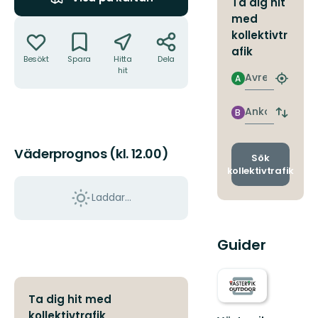
Ta dig hit
med
Åtgärder
kollektivtr
afik
Besökt
Spara
Hitta
Dela
hit
Avresa
A
Hitta
närmas
hållpla
Ankomst
B
Byt
avgång
och
Väderprognos (kl. 12.00)
ankomst
Sök
kollektivtrafik
Laddar...
Guider
Ta dig hit med
kollektivtrafik