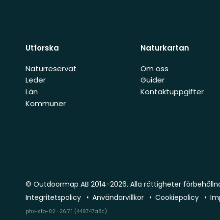
Utforska
Naturkartan
Naturreservat
Om oss
Leder
Guider
Län
Kontaktuppgifter
Kommuner
© Outdoormap AB 2014-2026. Alla rättigheter förbehålln
Integritetspolicy
Användarvillkor
Cookiepolicy
Im
phx-sto-02 · 26.7.1 (449747a8c)