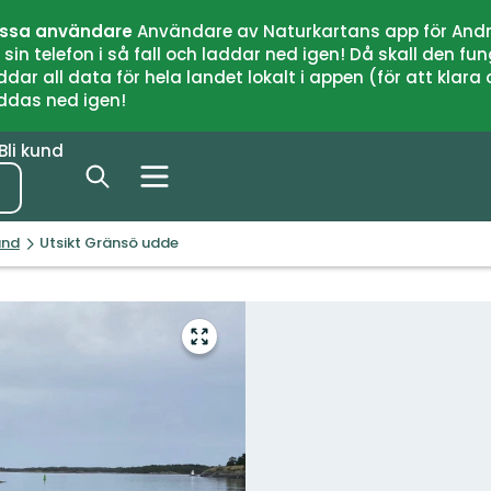
issa användare
Användare av Naturkartans app för Andr
n telefon i så fall och laddar ned igen! Då skall den fun
 all data för hela landet lokalt i appen (för att klara of
addas ned igen!
Bli kund
and
Utsikt Gränsö udde
Gå
till
helskärmsläge