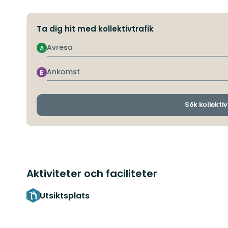
Ta dig hit med kollektivtrafik
Avresa
A
Ankomst
B
Sök kollektiv
Aktiviteter och faciliteter
Utsiktsplats