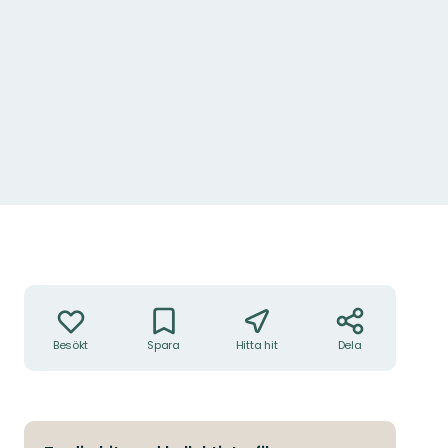
Åtgärder
Besökt
Spara
Hitta hit
Dela