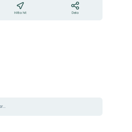
Hitta hit
Dela
r...