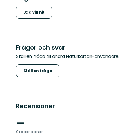
Jag vill hit
Frågor och svar
Ställ en fråga till andra Naturkartan-användare.
Ställ en fråga
Recensioner
—
0 recensioner