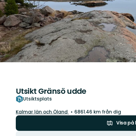
Utsikt Gränsö udde
Utsiktsplats
Län:
Kalmar län och Öland
6861.46 km från dig
Visa på
Åtgärder