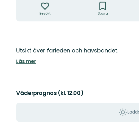
Besökt
Spara
Beskrivning
Utsikt över farleden och havsbandet.
Läs mer
Väderprognos (kl. 12.00)
Ladda