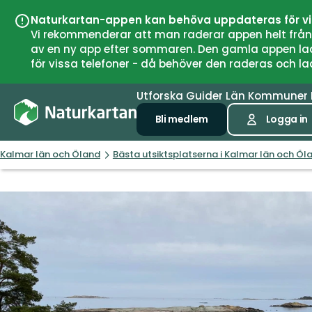
Naturkartan-appen kan behöva uppdateras för v
Vi rekommenderar att man raderar appen helt från si
av en ny app efter sommaren. Den gamla appen laddar
för vissa telefoner - då behöver den raderas och l
Utforska
Guider
Län
Kommuner
Bli medlem
Logga in
Kalmar län och Öland
Bästa utsiktsplatserna i Kalmar län och Öl