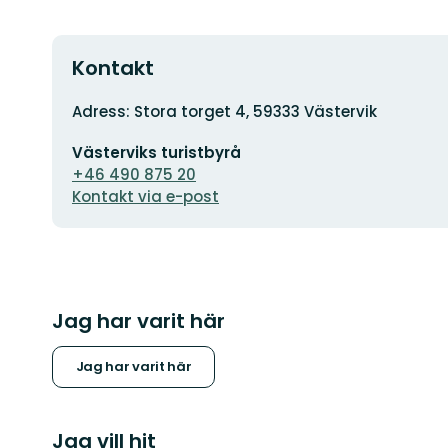
Kontakt
Adress
Adress: Stora torget 4, 59333 Västervik
E-
Västerviks turistbyrå
postadress
+46 490 875 20
Kontakt via e-post
Jag har varit här
Jag har varit här
Jag vill hit