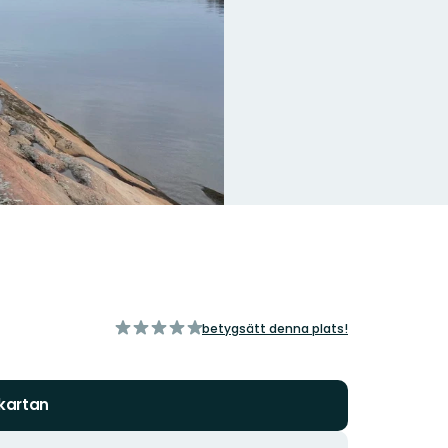
av
betygsätt denna plats!
5
stjärnor
 kartan