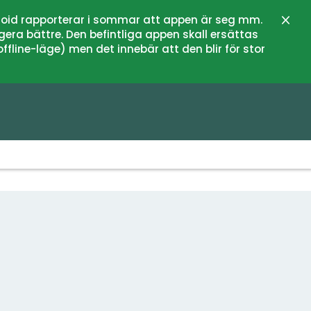
oid rapporterar i sommar att appen är seg mm.
Stän
gera bättre. Den befintliga appen skall ersättas
fline-läge) men det innebär att den blir för stor