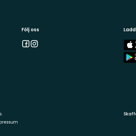
Följ oss
Ladd
Facebook
Instagram
App
Stor
App
Stor
a.
Skaff
pressum