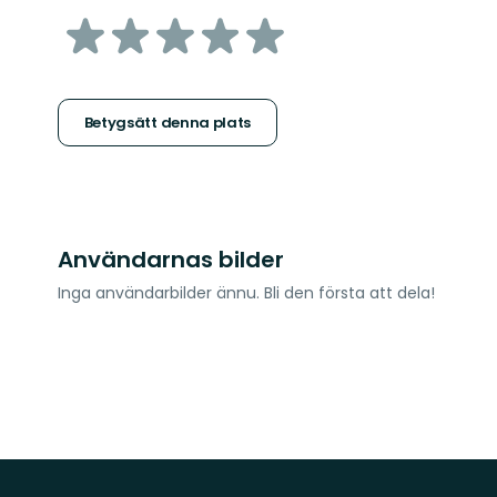
av
5
stjärnor
Betygsätt denna plats
Användarnas bilder
Inga användarbilder ännu. Bli den första att dela!