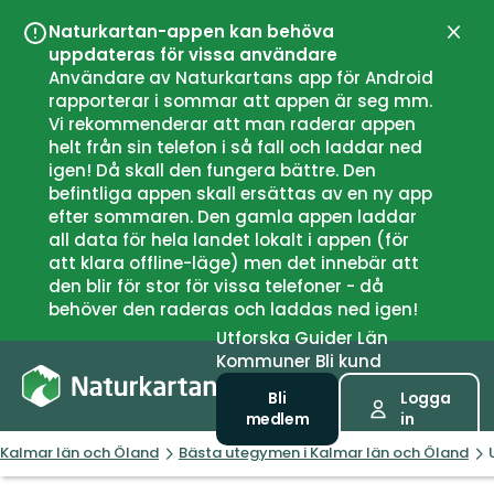
Naturkartan-appen kan behöva
Stän
uppdateras för vissa användare
Användare av Naturkartans app för Android
rapporterar i sommar att appen är seg mm.
Vi rekommenderar att man raderar appen
helt från sin telefon i så fall och laddar ned
igen! Då skall den fungera bättre. Den
befintliga appen skall ersättas av en ny app
efter sommaren. Den gamla appen laddar
all data för hela landet lokalt i appen (för
att klara offline-läge) men det innebär att
den blir för stor för vissa telefoner - då
behöver den raderas och laddas ned igen!
Utforska
Guider
Län
Kommuner
Bli kund
Bli
Logga
medlem
in
Kalmar län och Öland
Bästa utegymen i Kalmar län och Öland