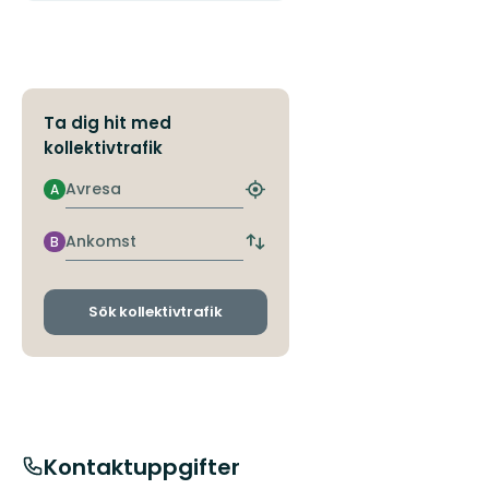
Ta dig hit med
kollektivtrafik
Avresa
A
Hitta
närmaste
hållplats
Ankomst
B
Byt
avgångs-
och
ankomsthållplatser
Sök kollektivtrafik
Kontaktuppgifter