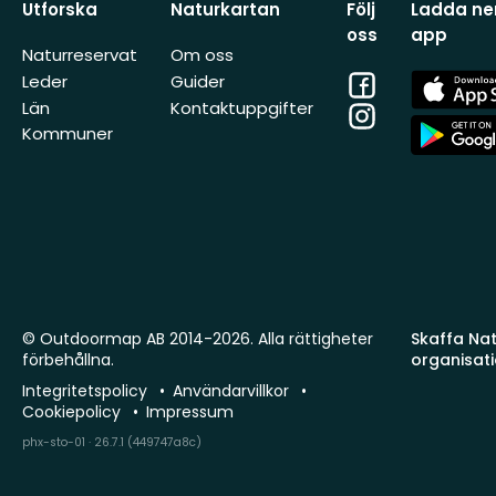
Utforska
Naturkartan
Följ
Ladda ner
oss
app
Naturreservat
Om oss
Facebook
App
Leder
Guider
Store
Län
Kontaktuppgifter
Instagram
App
Kommuner
Store
© Outdoormap AB 2014-2026. Alla rättigheter
Skaffa Natu
förbehållna.
organisat
Integritetspolicy
Användarvillkor
Cookiepolicy
Impressum
phx-sto-01 · 26.7.1 (449747a8c)