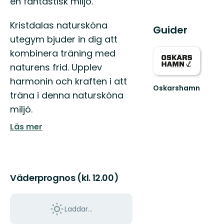
en fantastisk miljö.
Kristdalas natursköna
Guider
utegym bjuder in dig att
kombinera träning med
naturens frid. Upplev
harmonin och kraften i att
Oskarshamn
träna i denna natursköna
Välkommen
till
miljö.
Oskarshamns
fantastiska
Läs mer
natur!
Väderprognos (kl. 12.00)
Laddar...