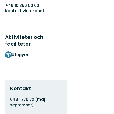
+46 10 356 00 00
Kontakt via e-post
Aktiviteter och
faciliteter
Utegym
Kontakt
Adress
0491-770 72 (maj-
september)
E-