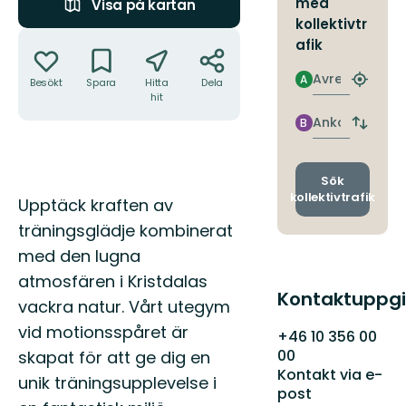
med
Visa på kartan
kollektivtr
Åtgärder
afik
Avresa
A
Besökt
Spara
Hitta
Dela
Hitta
hit
närmas
hållpla
Ankomst
B
Byt
avgång
och
ankomst
Sök
kollektivtrafik
Beskrivning
Upptäck kraften av
träningsglädje kombinerat
med den lugna
atmosfären i Kristdalas
Kontaktuppgi
vackra natur. Vårt utegym
vid motionsspåret är
+46 10 356 00
00
skapat för att ge dig en
Kontakt via e-
unik träningsupplevelse i
post