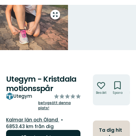
Gå
till
helskärmsläge
Utegym - Kristdala
Åtgärder
motionsspår
Besökt
Spara
Hitt
av
Utegym
hit
5
betygsätt denna
plats!
stjärnor
Län:
Kalmar län och Öland
6853.43 km från dig
Ta dig hit