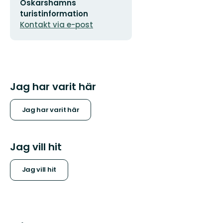
Oskarshamns
postadress
turistinformation
Kontakt via e-post
Jag har varit här
Jag har varit här
Jag vill hit
Jag vill hit