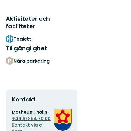
Aktiviteter och
faciliteter
Toalett
Tillgänglighet
Nära parkering
Kontakt
E-
Organisationens
Matheus Tholin
postadress
logotyp
+46 10 354 70 00
Kontakt via e-