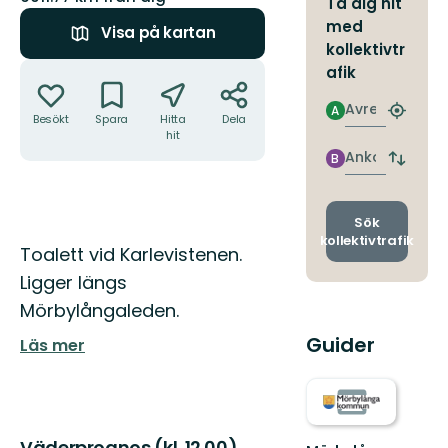
Ta dig hit
med
Visa på kartan
kollektivtr
Åtgärder
afik
Avresa
A
Hitta
Besökt
Spara
Hitta
Dela
närmas
hit
hållpla
Ankomst
B
Byt
avgång
och
ankomst
Sök
kollektivtrafik
Beskrivning
Toalett vid Karlevistenen.
Ligger längs
Mörbylångaleden.
Guider
Läs mer
Väderprognos (kl. 12.00)