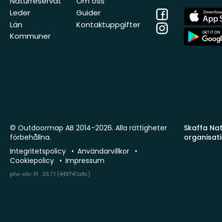
Naturreservat
Om oss
Facebook
App
Leder
Guider
Store
Län
Kontaktuppgifter
Instagram
App
Kommuner
Store
© Outdoormap AB 2014-2026. Alla rättigheter
Skaffa Natu
förbehållna.
organisat
Integritetspolicy
Användarvillkor
Cookiepolicy
Impressum
phx-sto-01 · 26.7.1 (449747a8c)