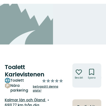
Toalett
Åtgärder
Karlevistenen
Besökt
Spara
Hitt
Toalett
av
hit
5
Nära
betygsätt denna
parkering
stjärnor
plats!
Län:
Kalmar län och Öland
6911.77 km från dig