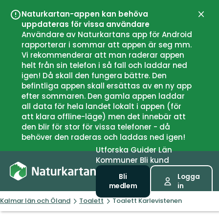
Naturkartan-appen kan behöva
Stän
uppdateras för vissa användare
Användare av Naturkartans app för Android
rapporterar i sommar att appen är seg mm.
Vi rekommenderar att man raderar appen
helt från sin telefon i så fall och laddar ned
igen! Då skall den fungera bättre. Den
befintliga appen skall ersättas av en ny app
efter sommaren. Den gamla appen laddar
all data för hela landet lokalt i appen (för
att klara offline-läge) men det innebär att
den blir för stor för vissa telefoner - då
behöver den raderas och laddas ned igen!
Utforska
Guider
Län
Kommuner
Bli kund
Bli
Logga
medlem
in
Kalmar län och Öland
Toalett
Toalett Karlevistenen