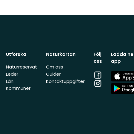
Utforska
Naturkartan
Följ
Ladda ner
oss
app
Naturreservat
Om oss
Facebook
App
Leder
Guider
Store
Län
Kontaktuppgifter
Instagram
App
Kommuner
Store