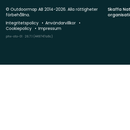
© Outdoormap AB 2014-2026. Alla rättigheter
Skaffa Natu
förbehållna.
organisat
Integritetspolicy
Användarvillkor
Cookiepolicy
Impressum
phx-sto-01 · 26.7.1 (449747a8c)