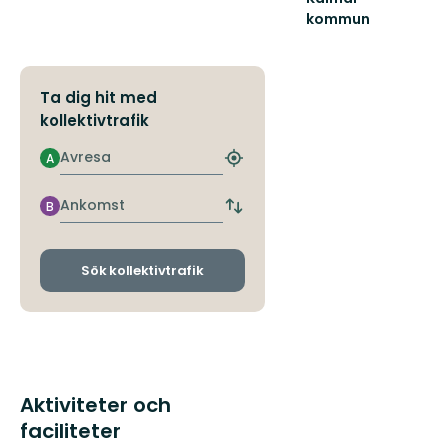
kommun
Välkommen
till
natursköna
Kalmar!
Ta dig hit med
kollektivtrafik
Avresa
A
Hitta
närmaste
hållplats
Ankomst
B
Byt
avgångs-
och
ankomsthållplatser
Sök kollektivtrafik
Aktiviteter och
faciliteter