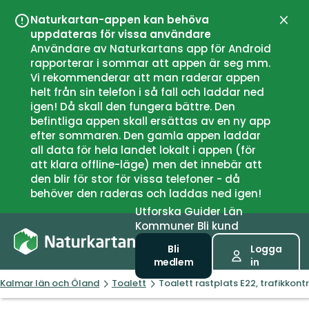
Naturkartan-appen kan behöva
Stän
uppdateras för vissa användare
Användare av Naturkartans app för Android
rapporterar i sommar att appen är seg mm.
Vi rekommenderar att man raderar appen
helt från sin telefon i så fall och laddar ned
igen! Då skall den fungera bättre. Den
befintliga appen skall ersättas av en ny app
efter sommaren. Den gamla appen laddar
all data för hela landet lokalt i appen (för
att klara offline-läge) men det innebär att
den blir för stor för vissa telefoner - då
behöver den raderas och laddas ned igen!
Utforska
Guider
Län
Kommuner
Bli kund
Bli
Logga
medlem
in
Kalmar län och Öland
Toalett
Toalett rastplats E22, trafikko