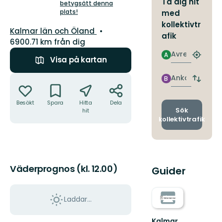
Ta dig hit
5
betygsätt denna
plats!
stjärnor
med
kollektivtr
Län:
Kalmar län och Öland
afik
6900.71 km från dig
Avresa
A
Hitta
Visa på kartan
närmas
hållpla
Åtgärder
Ankomst
B
Byt
avgång
och
Besökt
Spara
Hitta
Dela
ankomst
Sök
hit
kollektivtrafik
Väderprognos (kl. 12.00)
Guider
Laddar...
Kalmar