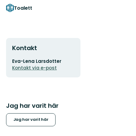
Toalett
Kontakt
E-
Eva-Lena Larsdotter
postadress
Kontakt via e-post
Jag har varit här
Jag har varit här