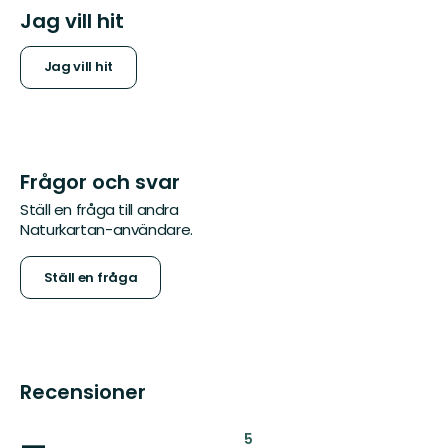
Jag vill hit
Jag vill hit
Frågor och svar
Ställ en fråga till andra
Naturkartan-användare.
Ställ en fråga
Recensioner
—
:
5