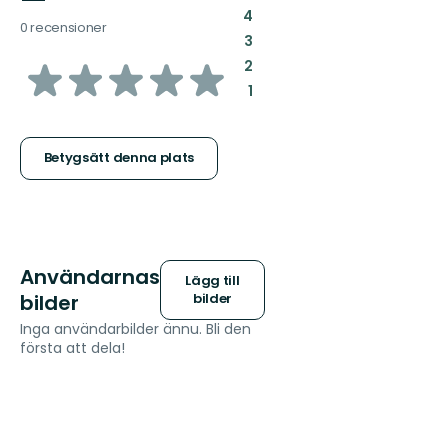
:
4
0 recensioner
:
3
av
:
2
:
1
5
stjärnor
Betygsätt denna plats
Användarnas
Lägg till
bilder
bilder
Inga användarbilder ännu. Bli den
första att dela!