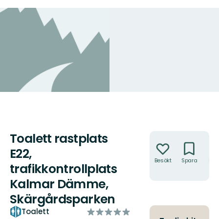
Toalett rastplats
Åtgärder
E22,
Besökt
Spara
Hitt
trafikkontrollplats
hit
Kalmar Dämme,
Skärgårdsparken
av
Toalett