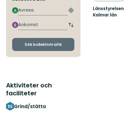
Länsstyrelsen
Avresa
A
Hitta
Kalmar län
närmaste
hållplats
Ankomst
B
Byt
avgångs-
och
ankomsthållplatser
Sök kollektivtrafik
Aktiviteter och
faciliteter
Grind/stätta