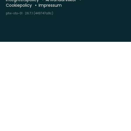
Cookiepolicy
Impressum
phx-sto-01 · 26.7.1 (449747a8c)