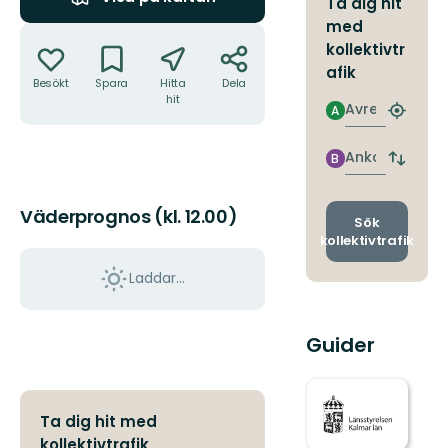
Ta dig hit
med
Åtgärder
kollektivtr
afik
Besökt
Spara
Hitta
Dela
hit
Avresa
A
Hitta
närmas
hållpla
Ankomst
B
Byt
avgång
och
Väderprognos (kl. 12.00)
ankomst
Sök
kollektivtrafik
Laddar...
Guider
Ta dig hit med
kollektivtrafik