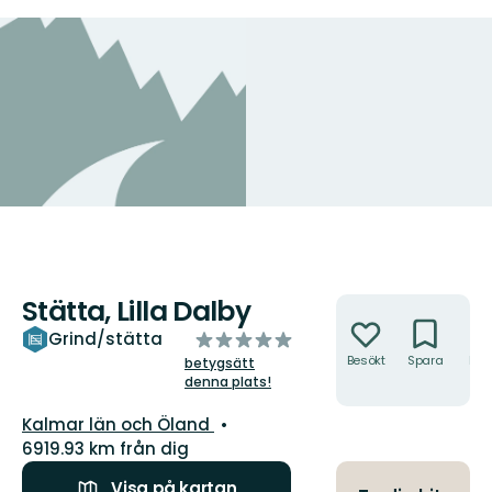
Stätta, Lilla Dalby
Åtgärder
av
Grind/stätta
5
Besökt
Spara
Hitt
betygsätt
hit
denna plats!
stjärnor
Län:
Kalmar län och Öland
6919.93 km från dig
Visa på kartan