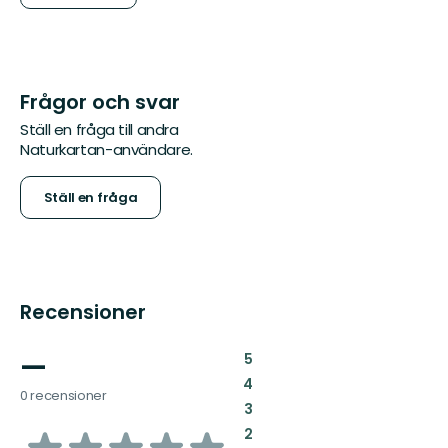
Frågor och svar
Ställ en fråga till andra
Naturkartan-användare.
Ställ en fråga
Recensioner
—
:
5
:
4
0 recensioner
:
3
av
:
2