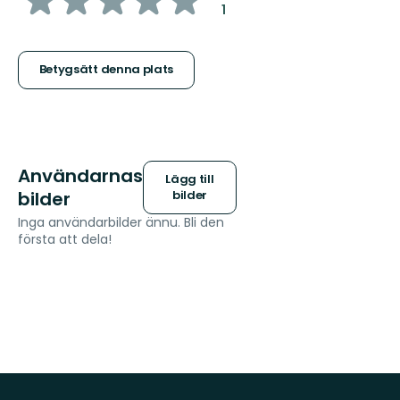
:
1
5
stjärnor
Betygsätt denna plats
Användarnas
Lägg till
bilder
bilder
Inga användarbilder ännu. Bli den
första att dela!