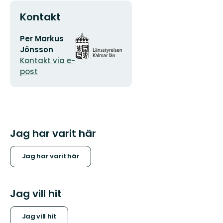
Kontakt
E-
Organisationens
Per Markus
postadress
logotyp
Jönsson
Kontakt via e-
post
Jag har varit här
Jag har varit här
Jag vill hit
Jag vill hit