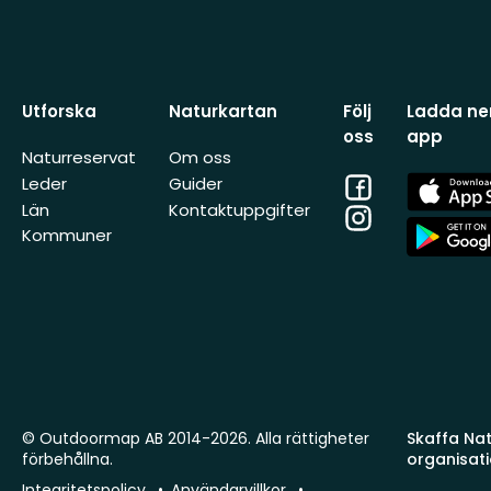
Utforska
Naturkartan
Följ
Ladda ner
oss
app
Naturreservat
Om oss
Facebook
App
Leder
Guider
Store
Län
Kontaktuppgifter
Instagram
App
Kommuner
Store
© Outdoormap AB 2014-2026. Alla rättigheter
Skaffa Natu
förbehållna.
organisat
Integritetspolicy
Användarvillkor