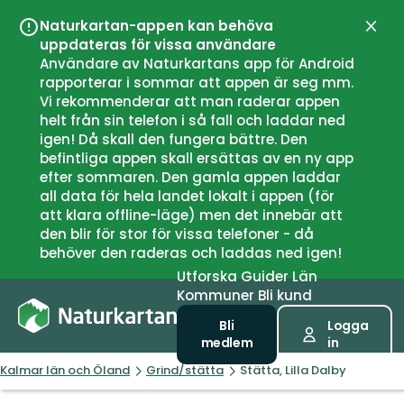
Naturkartan-appen kan behöva
Stän
uppdateras för vissa användare
Användare av Naturkartans app för Android
rapporterar i sommar att appen är seg mm.
Vi rekommenderar att man raderar appen
helt från sin telefon i så fall och laddar ned
igen! Då skall den fungera bättre. Den
befintliga appen skall ersättas av en ny app
efter sommaren. Den gamla appen laddar
all data för hela landet lokalt i appen (för
att klara offline-läge) men det innebär att
den blir för stor för vissa telefoner - då
behöver den raderas och laddas ned igen!
Utforska
Guider
Län
Kommuner
Bli kund
Bli
Logga
medlem
in
Kalmar län och Öland
Grind/stätta
Stätta, Lilla Dalby