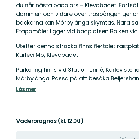
du når nästa badplats – Klevabadet. Fortsä
dammen och vidare över träspången genom 
backarna kan Mörbylånga skymtas. Nära samh
Etappmålet ligger vid badplatsen Balken vi
Utefter denna sträcka finns flertalet rastpla
Karlevi Mo, Klevabadet
Parkering finns vid Station Linné, Karlevisten
Mörbylånga. Passa på att besöka Beijersha
Läs mer
Väderprognos (kl. 12.00)