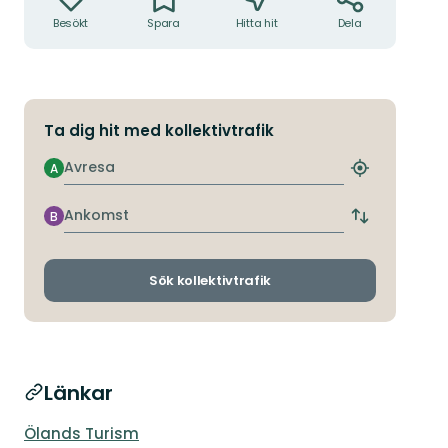
Besökt
Spara
Hitta hit
Dela
Ta dig hit med kollektivtrafik
Avresa
A
Hitta
närmaste
hållplats
Ankomst
B
Byt
avgångs-
och
ankomsthållp
Sök kollektivtrafik
Länkar
Ölands Turism