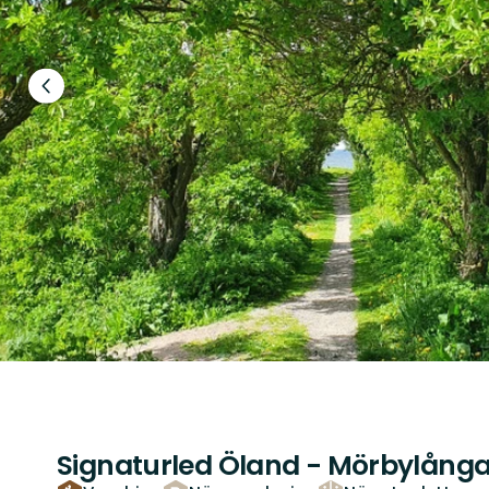
Föregående
bild
Signaturled Öland - Mörbylånga