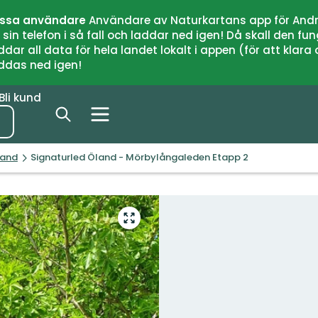
issa användare
Användare av Naturkartans app för Andr
n telefon i så fall och laddar ned igen! Då skall den fun
 all data för hela landet lokalt i appen (för att klara of
addas ned igen!
Bli kund
land
Signaturled Öland - Mörbylångaleden Etapp 2
Gå
till
helskärmsläge