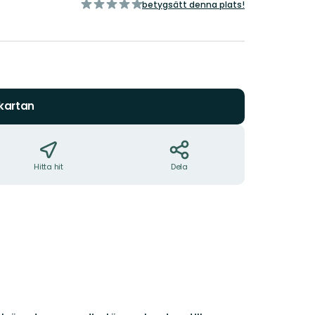
av
betygsätt denna plats!
5
stjärnor
 kartan
Hitta hit
Dela