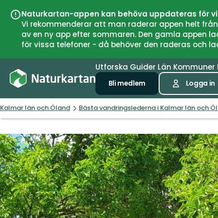
Naturkartan-appen kan behöva uppdateras för v
Vi rekommenderar att man raderar appen helt från si
av en ny app efter sommaren. Den gamla appen laddar
för vissa telefoner - då behöver den raderas och l
Utforska
Guider
Län
Kommuner
Bli medlem
Logga in
Kalmar län och Öland
Bästa vandringslederna i Kalmar län och Ö