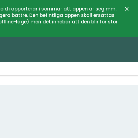
oid rapporterar i sommar att appen är seg mm.
Stän
gera bättre. Den befintliga appen skall ersättas
fline-läge) men det innebär att den blir för stor