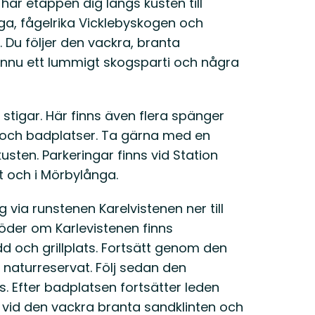
är etappen dig längs kusten till
, fågelrika Vicklebyskogen och
 Du följer den vackra, branta
 ännu ett lummigt skogsparti och några
tigar. Här finns även flera spänger
t- och badplatser. Ta gärna med en
kusten. Parkeringar finns vid Station
t och i Mörbylånga.
g via runstenen Karelvistenen ner till
söder om Karlevistenen finns
dd och grillplats. Fortsätt genom den
 naturreservat. Följ sedan den
. Efter badplatsen fortsätter leden
vid den vackra branta sandklinten och