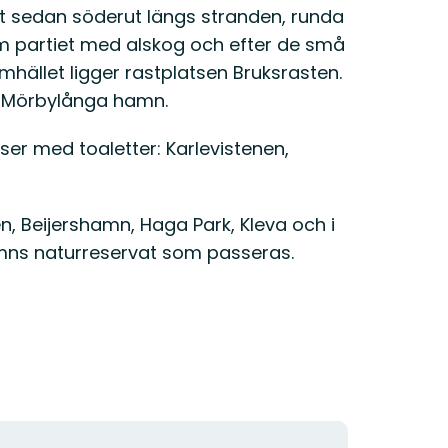
tt sedan söderut längs stranden, runda
partiet med alskog och efter de små
ället ligger rastplatsen Bruksrasten.
d Mörbylånga hamn.
tser med toaletter: Karlevistenen,
en, Beijershamn, Haga Park, Kleva och i
mns naturreservat som passeras.