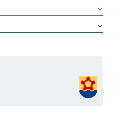
Organisationens
logotyp