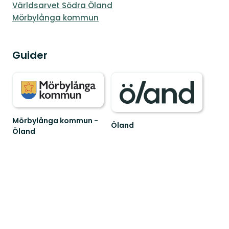
Världsarvet Södra Öland
Mörbylånga kommun
Guider
Mörbylånga kommun -
Öland
Öland
Upplev
Välkommen
Ölands
till
unika
vårt
natur
fantastiska
du
friluftsliv
också!
i
v...