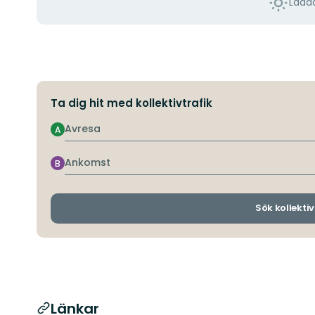
Ladda
Ta dig hit med kollektivtrafik
Avresa
A
Ankomst
B
Sök kollektiv
Länkar