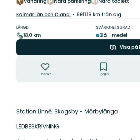
Vandring
Nära parkering
Nära toalett
Län:
Kalmar län och Öland
6911.16 km från dig
Information
om
LÄNGD
SVÅRIGHETSGRAD
leden
18.0 km
Blå - medel
Visa på
Åtgärder
Besökt
Spara
Beskrivning
Station Linné, Skogsby - Mörbylånga
LEDBESKRIVNING