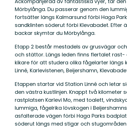
Ackompanjerad av fantastiska vyer, tar den h
Mörbylånga. Du passerar genom den lummiga
fortsätter längs Kalmarsund förbi Haga Park.
sandklinten söderut förbi Klevabadet. Efter
backar skymtar du Mörbylånga.
Etapp 2 består mestadels av grusvägar och s
och stättor. Längs leden finns flertalet ras
kikare för att studera olika fågelarter längs 
Linné, Karlevistenen, Beijershamn, Klevabade
Etappen startar vid Station Linné och letar si
den västra kustlinjen. Knappt två kilometer 
rastplatsen Karlevi Mo, med toalett, vindsky
lummiga, fågelrika lövskogen i Beijershamns
asfalterade vägen förbi Haga Parks badplats
söderut längs med stigar och stugområden 