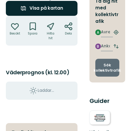
Ta dig hit
med
Visa på kartan
kollektivtr
Åtgärder
afik
Avresa
A
Besökt
Spara
Hitta
Dela
Hitta
hit
närmas
hållpla
Ankomst
B
Byt
avgång
och
ankomst
Sök
kollektivtrafik
Väderprognos (kl. 12.00)
Laddar...
Guider