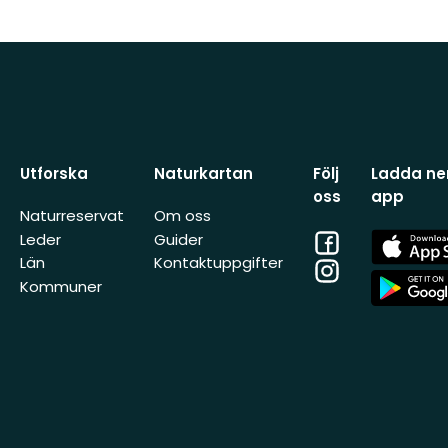
Utforska
Naturkartan
Följ
Ladda ner
oss
app
Naturreservat
Om oss
Facebook
App
Leder
Guider
Store
Län
Kontaktuppgifter
Instagram
App
Kommuner
Store