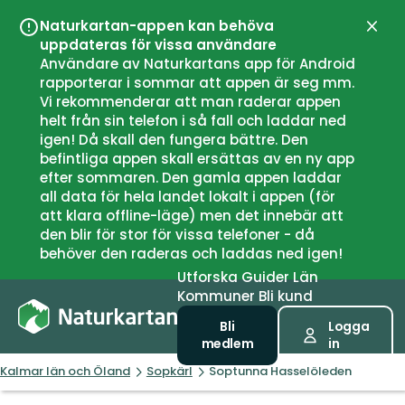
Naturkartan-appen kan behöva
Stän
uppdateras för vissa användare
Användare av Naturkartans app för Android
rapporterar i sommar att appen är seg mm.
Vi rekommenderar att man raderar appen
helt från sin telefon i så fall och laddar ned
igen! Då skall den fungera bättre. Den
befintliga appen skall ersättas av en ny app
efter sommaren. Den gamla appen laddar
all data för hela landet lokalt i appen (för
att klara offline-läge) men det innebär att
den blir för stor för vissa telefoner - då
behöver den raderas och laddas ned igen!
Utforska
Guider
Län
Kommuner
Bli kund
Bli
Logga
medlem
in
Kalmar län och Öland
Sopkärl
Soptunna Hasselöleden