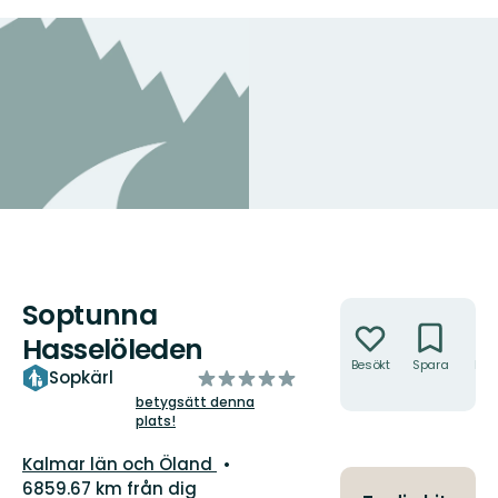
Soptunna
Åtgärder
Hasselöleden
Besökt
Spara
Hitt
av
Sopkärl
hit
5
betygsätt denna
plats!
stjärnor
Län:
Kalmar län och Öland
6859.67 km från dig