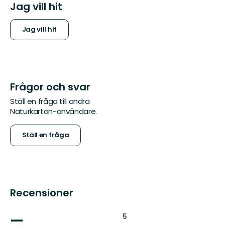
Jag vill hit
Jag vill hit
Frågor och svar
Ställ en fråga till andra
Naturkartan-användare.
Ställ en fråga
Recensioner
—
:
5