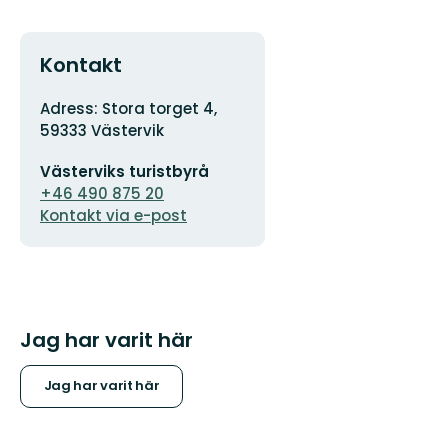
Kontakt
Adress
Adress: Stora torget 4,
59333 Västervik
E-
Västerviks turistbyrå
postadress
+46 490 875 20
Kontakt via e-post
Jag har varit här
Jag har varit här