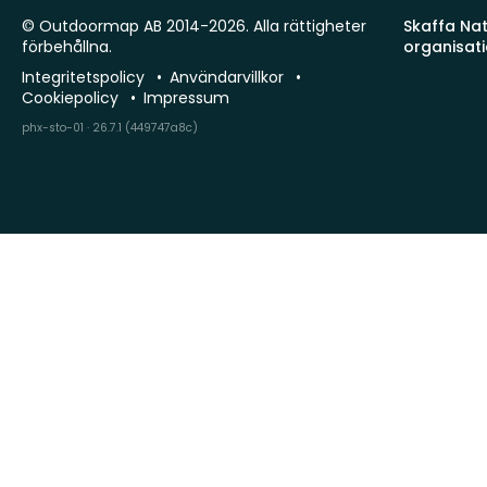
© Outdoormap AB 2014-2026. Alla rättigheter
Skaffa Natu
förbehållna.
organisat
Integritetspolicy
Användarvillkor
Cookiepolicy
Impressum
phx-sto-01 · 26.7.1 (449747a8c)