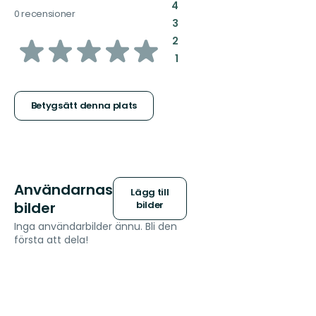
:
4
0 recensioner
:
3
av
:
2
:
1
5
stjärnor
Betygsätt denna plats
Användarnas
Lägg till
bilder
bilder
Inga användarbilder ännu. Bli den
första att dela!