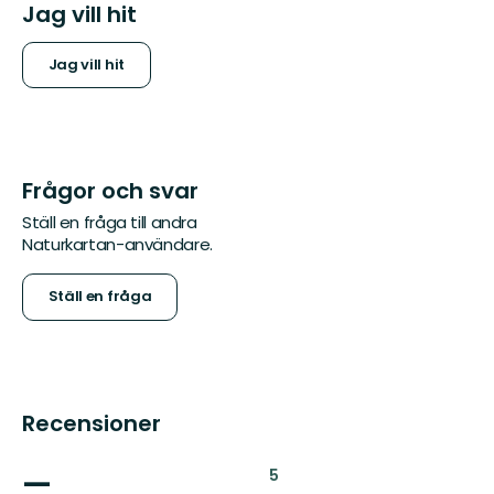
Jag vill hit
Jag vill hit
Frågor och svar
Ställ en fråga till andra
Naturkartan-användare.
Ställ en fråga
Recensioner
—
:
5