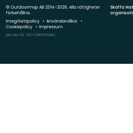
© Outdoormap AB 2014-2026. Alla rättigheter
Skaffa Natu
förbehållna.
organisat
Integritetspolicy
Användarvillkor
Cookiepolicy
Impressum
phx-sto-02 · 26.7.1 (449747a8c)