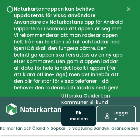
Naturkartan-appen kan behöva
Stän
uppdateras för vissa användare
Användare av Naturkartans app för Android
rapporterar i sommar att appen är seg mm.
Vi rekommenderar att man raderar appen
helt från sin telefon i så fall och laddar ned
igen! Då skall den fungera bättre. Den
befintliga appen skall ersättas av en ny app
efter sommaren. Den gamla appen laddar
all data för hela landet lokalt i appen (för
att klara offline-läge) men det innebär att
den blir för stor för vissa telefoner - då
behöver den raderas och laddas ned igen!
Utforska
Guider
Län
Kommuner
Bli kund
Bli
Logga
medlem
in
Kalmar län och Öland
Sopkärl
Soptunna Sandvik, Gränsöleden