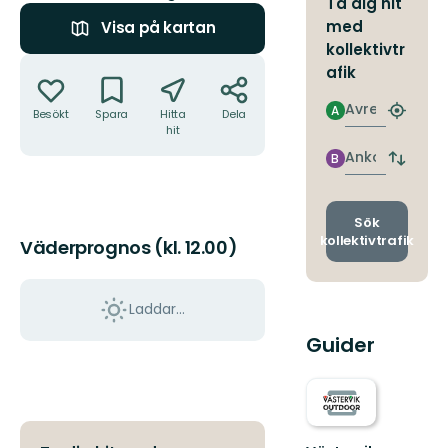
Ta dig hit
med
Visa på kartan
kollektivtr
Åtgärder
afik
Avresa
A
Besökt
Spara
Hitta
Dela
Hitta
hit
närmas
hållpla
Ankomst
B
Byt
avgång
och
ankomst
Sök
kollektivtrafik
Väderprognos (kl. 12.00)
Laddar...
Guider