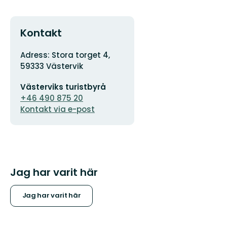
Kontakt
Adress
Adress: Stora torget 4,
59333 Västervik
E-
Västerviks turistbyrå
postadress
+46 490 875 20
Kontakt via e-post
Jag har varit här
Jag har varit här