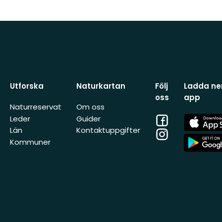
Utforska
Naturkartan
Följ
Ladda ner
oss
app
Naturreservat
Om oss
Facebook
App
Leder
Guider
Store
Län
Kontaktuppgifter
Instagram
App
Kommuner
Store