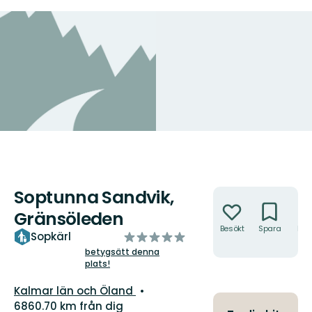
Soptunna Sandvik,
Åtgärder
Gränsöleden
Besökt
Spara
Hitt
av
Sopkärl
hit
5
betygsätt denna
plats!
stjärnor
Län:
Kalmar län och Öland
6860.70 km från dig