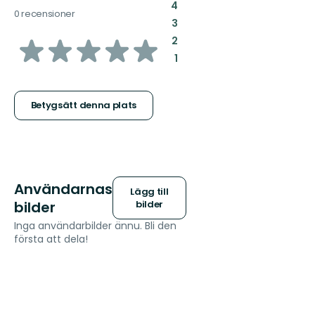
:
4
0 recensioner
:
3
av
:
2
:
1
5
stjärnor
Betygsätt denna plats
Användarnas
Lägg till
bilder
bilder
Inga användarbilder ännu. Bli den
första att dela!